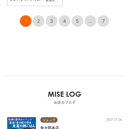
東海市
,
大府市
,
知多市
,
東浦町
,
阿久比町
,
半田市
,
常滑市
,
武豊
1
2
3
4
5
...
7
MISE LOG
お店のブログ
2027.07.06
ショップ
魚太郎本店