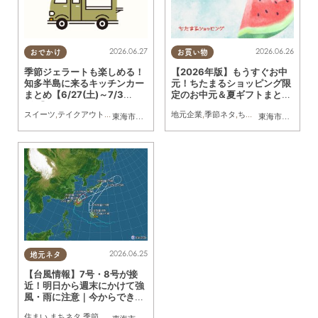
2026.06.27
2026.06.26
おでかけ
お買い物
季節ジェラートも楽しめる！
【2026年版】もうすぐお中
知多半島に来るキッチンカー
元！ちたまるショッピング限
まとめ【6/27(土)～7/3
定のお中元＆夏ギフトまとめ
(金)】
／ちたまるショッピング
スイーツ
,
テイクアウト
,
キッチンカー
,
イベント
地元企業
,
まとめ記事
,
季節ネタ
,
ちたまるショッピング
,
東海市
,
大府市
,
知多市
,
東浦町
,
阿久比町
,
半田市
,
常滑市
東海市
,
大府市
,
武豊
,
知
2026.06.25
地元ネタ
【台風情報】7号・8号が接
近！明日から週末にかけて強
風・雨に注意｜今からできる
備えを
住まい
,
まちネタ
,
季節ネタ