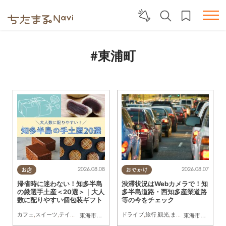
#東浦町
2026.08.08
2026.08.07
お店
おでかけ
帰省時に迷わない！知多半島
渋滞状況はWebカメラで！知
の厳選手土産＜20選＞｜大人
多半島道路・西知多産業道路
数に配りやすい個包装ギフト
等の今をチェック
カフェ
,
スイーツ
,
テイクアウト
,
まとめ記事
ドライブ
,
旅行
,
観光
,
まちネタ
東海市
,
大府市
,
知多市
,
東浦町
,
阿久比町
,
半田市
,
常滑市
東海市
,
大府市
,
武豊
,
知