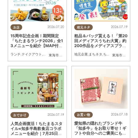
2026.07.20
2026.07.19
お店
地元ネタ
15周年記念企画！期間限定
粗品＆バッグ貰える！「第20
「ちたまるランチ2026」全1
回メディアスうちわ大賞」約
3メニューを紹介【MAP付
200作品をメディアスプラザ
き】
東海・大府にて展示｜7/23
ランチ
,
テイクアウト
,
専門店
,
ちたまるスタイル掲載店
地元企業
,
まちネタ
,
まとめ記事
,
ちたまる広告
,
家族
,
カップル
,
親子
,
,
家
お
東海市
,
大府市
,
知多市
,
東浦町
,
半田市
,
常滑市
,
武豊町
東海市
,
大府市
,
知
(木)～8/16(日)／ちたまる広
告
2026.07.18
2026.07.19
お買い物
おでかけ
愛知県の隠れたブランド牛
人気企画復活！ちたまるスタ
「知多牛」をお取り寄せ！ギ
イル×知多半島飲食店コラボ
フトや自分へのご褒美にも／
メニューを紹介｜7月25日発
ちたまるショッピング