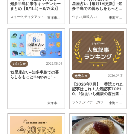
知多半島に来るキッチンカー
星座占い【毎月1日更新】-知
まとめ【8/1(土)～8/7(金)】
多半島での暮らしをもっとH
appyに！-
スイーツ
,
テイクアウト
,
キッチンカー
,
イベント
住まい
,
まとめ記事
,
連載
,
占い
東海市
,
大府市
,
知多市
,
東浦町
,
阿久比町
,
半田市
,
常滑市
東海市
,
大府市
,
武豊
,
知
2026.08.01
お知らせ
12星座占い-知多半島での暮
2026.07.31
地元ネタ
らしをもっとHappyに！-
【2026年7月】一番読まれた
記事はこれ！人気記事TOP1
0、1位あいち健康の森公園内
複合施設のオープン記事
ランチ
,
ディナー
,
カフェ
,
スイーツ
,
開店
,
観
東海市
,
大府市
,
知多市
,
東浦町
,
阿久比町
,
半田市
,
常滑市
東海市
,
大府市
,
武豊
,
知