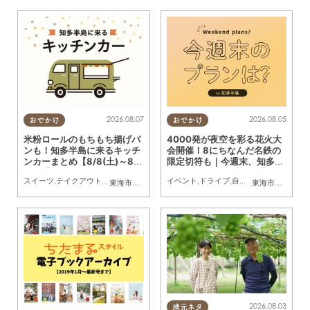
2026.08.07
2026.08.05
おでかけ
おでかけ
米粉ロールのもちもち揚げパ
4000発が夜空を彩る花火大
ンも！知多半島に来るキッチ
会開催！8にちなんだ名鉄の
ンカーまとめ【8/8(土)～8/1
限定切符も｜今週末、知多半
4(金)】
島でおすすめのプラン【8/8
スイーツ
,
テイクアウト
,
キッチンカー
,
イベント
イベント
,
まとめ記事
,
ドライブ
,
親子
,
自然
,
まちネタ
,
季節ネ
東海市
,
大府市
,
知多市
,
東浦町
,
阿久比町
,
半田市
,
常滑市
東海市
,
大府市
,
武豊
,
東
(土)・9(日)】
2026.08.03
地元ネタ