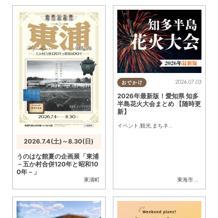
2026.07.03
おでかけ
2026年最新版！愛知県 知多
半島花火大会まとめ 【随時更
新】
イベント
,
観光
,
まちネタ
,
季節ネタ
,
まとめ
2026.7.4(土)～8.30(日)
うのはな館夏の企画展「東浦
－五か村合併120年と昭和10
0年－」
東浦町
東海市
,
大府市
,
知