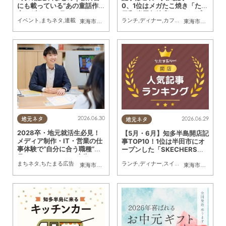
にも載っている“あの童話作
0、1位はメガたこ焼き「たこ
家”が生まれた月
日和 半田亀崎店」のオープン
イベント
,
まちネタ
,
連載
ランチ
,
ディナー
,
カフェ
,
スイーツ
,
開店
,
観
東海市
,
大府市
,
知多市
,
東浦町
,
阿久比町
,
半田市
,
常滑市
東海市
,
大府市
,
武豊
,
知
記事
2026.06.30
2026.06.29
地元ネタ
地元ネタ
2028卒・地元就活生必見！
【5月・6月】知多半島開店記
メディア制作・IT・営業の仕
事TOP10！1位は半田市にオ
事体験で“自分に合う職種”が
ープンした「SKECHERS
見つかる／ちたまる広告
（スケッチャーズ）」アウト
まちネタ
,
ちたまる広告
ランチ
,
ディナー
,
スイーツ
,
テイクアウト
,
東海市
,
大府市
,
知多市
,
東浦町
,
阿久比町
,
半田市
,
常滑市
東海市
,
大府市
,
武豊
,
東
レット店舗！