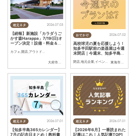
2026.07.03
地元ネタ
【続報】新施設「カラダうご
2026.07.02
おでかけ
かす森Harappa」7/19(日)オ
ープン決定！設備・料金＆公
高校球児の夏を応援しよう！
園で使えるレンタルアイテム
知多半田駅前の楽器屋は今週
カフェ
,
開店
,
アウトドア
,
自然
,
まちネタ
,
家族
,
友人
,
ペット
,
トレンド
,
KURUTOHP
も登場
末閉店｜今週末、知多半島で
おすすめのプラン【7/4
閉店
,
地元企業
,
イベント
,
ドライブ
,
自然
,
ま
大府市
,
東浦町
東海市
,
大府市
,
知
(土)・5(日)】
2026.07.01
2026.07.01
地元ネタ
地元ネタ
【知多半島365カレンダー】
【2026年6月】一番読まれた
7月の記念日まとめ｜教科書
記事はこれ！人気記事TOP1