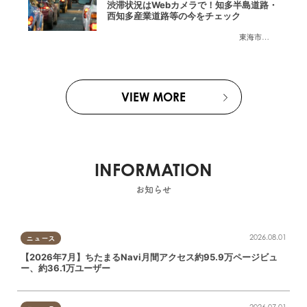
渋滞状況はWebカメラで！知多半島道路・
西知多産業道路等の今をチェック
東海市
,
大府市
,
知多
VIEW MORE
INFORMATION
お知らせ
2026.08.01
ニュース
【2026年7月】ちたまるNavi月間アクセス約95.9万ページビュ
ー、約36.1万ユーザー