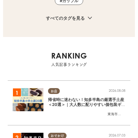
カップル
すべてのタグを見る
RANKING
人気記事ランキング
2026.08.08
お店
帰省時に迷わない！知多半島の厳選手土産
＜20選＞｜大人数に配りやすい個包装ギフ
ト
東海市
,
大府市
,
知多
2026.07.03
おでかけ