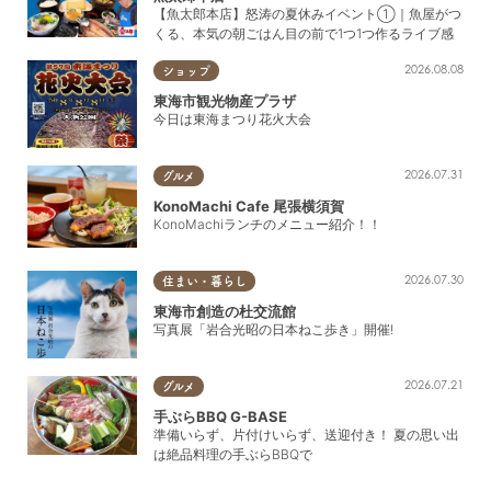
【魚太郎本店】怒涛の夏休みイベント①｜魚屋がつ
くる、本気の朝ごはん目の前で1つ1つ作るライブ感
2026.08.08
ショップ
東海市観光物産プラザ
今日は東海まつり花火大会
2026.07.31
グルメ
KonoMachi Cafe 尾張横須賀
KonoMachiランチのメニュー紹介！！
2026.07.30
住まい・暮らし
東海市創造の杜交流館
写真展「岩合光昭の日本ねこ歩き」開催!
2026.07.21
グルメ
手ぶらBBQ G-BASE
準備いらず、片付けいらず、送迎付き！ 夏の思い出
は絶品料理の手ぶらBBQで