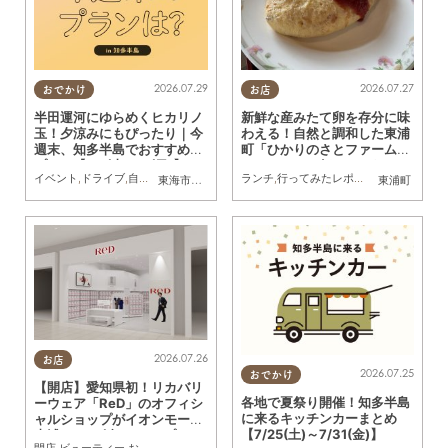
2026.07.29
2026.07.27
おでかけ
お店
半田運河にゆらめくヒカリノ
新鮮な産みたて卵を存分に味
玉！夕涼みにもぴったり｜今
わえる！自然と調和した東浦
週末、知多半島でおすすめの
町「ひかりのさとファームレ
プラン【8/1(土)・2(日)】
ストラン」に行ってみた
イベント
,
ドライブ
,
自然
,
まちネタ
,
季節ネタ
ランチ
,
親子
,
家族
,
行ってみたレポ
,
家族
,
友人
東海市
,
大府市
,
知多市
,
東浦町
,
半田市
,
常滑市
,
美浜町
東浦町
2026.07.26
お店
2026.07.25
おでかけ
【開店】愛知県初！リカバリ
各地で夏祭り開催！知多半島
ーウェア「ReD」のオフィシ
に来るキッチンカーまとめ
ャルショップがイオンモール
【7/25(土)～7/31(金)】
東浦に7/31(金)にオープン
開店
,
ビューティー
,
おひとりさま