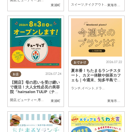
スイーツ
,
テイクアウト
,
キッチンカー
,
イベ
東浦町
東海市
,
大府市
,
知
2026.07.22
おでかけ
夏本番！ちたまるランチスタ
2026.07.24
お店
ート、カヌー体験や抹茶カフ
ェも｜今週末、知多半島でお
【開店】母の思いを受け継い
すすめのプラン【7/25(土)・
で復活！大人女性必見の美容
ランチ
,
イベント
,
ドライブ
,
自然
,
まちネタ
,
26(日)】
院「hairsalon TULIP（チュ
ーリップ）」が8/3(月)東浦
開店
,
ビューティー
,
専門店
,
おひとりさま
東浦町
東海市
,
大府市
,
知
町にオープン