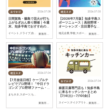
2026.07.08
2026.07.05
おでかけ
地元ネタ
日間賀島・篠島で花火が打ち
【2026年7月版】知多半島ス
上がるぎおん祭り開催｜今週
ポーツニュース｜高校野球・
末、知多半島でおすすめのプ
オーシャンズ・注目選手など
ラン【7/11(土)・12(日)】
最新情報まとめ
イベント
,
ドライブ
,
自然
,
まちネタ
,
季節ネタ
地元企業
,
親子
,
家族
,
学校
,
スポーツ
,
家族
,
おひとりさ
東海市
,
東浦町
,
常滑市
,
南知多町
東海市
,
大府市
,
知
2026.07.04
地元ネタ
【7月放送日程】ケーブルテ
2026.07.04
おでかけ
レビでプロ野球！「中日ドラ
ゴンズ プロ野球ファーム・リ
麻婆豆腐専門店も！知多半島
ーグ戦」／ちたまる広告
に来るキッチンカーまとめ
まちネタ
,
スポーツ
,
ちたまる広告
【7/4(土)～7/10(金)】
スイーツ
,
テイクアウト
,
キッチンカー
,
イベ
東海市
,
大府市
,
知多市
,
東浦町
,
常滑市
,
武豊町
,
美浜町
東海市
,
大府市
,
南知多
,
知