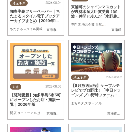
2026.08.04
地元ネタ
東浦町のシャインマスカット
知多半島フリーペーパー｜ち
が農林水産大臣賞受賞！家
たまるスタイル電子ブックア
族・仲間と歩んだ「水野農
ーカイブまとめ【2019年1月
園」ブドウづくりの軌跡
専門店
,
地元企業
,
自然
,
まちネタ
,
季節ネタ
,
～最新号まで】
ちたまるスタイル掲載店
,
まとめ記事
東海市
,
大府市
,
知多市
,
東浦町
,
阿久比町
,
半田市
東浦町
,
常滑市
,
武豊
2026.08.02
地元ネタ
【8月放送日程】ケーブルテ
2026.08.03
お店
レビでプロ野球！「中日ドラ
ゴンズ プロ野球ファーム・リ
【随時更新】知多半島5市5町
ーグ戦」／ちたまる広告
にオープンしたお店・施設一
まちネタ
,
スポーツ
,
ちたまる広告
覧｜2026年版
開店
,
リニューアル
,
まちネタ
東海市
,
大府市
,
知多市
,
東浦町
,
阿久比町
,
半田市
,
常滑市
東海市
,
大府市
,
武豊
,
知