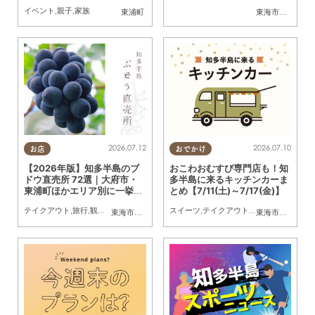
オンモール東浦で7/19(日)開
イベント
,
親子
,
家族
東浦町
東海市
,
大府市
,
知
催
2026.07.12
2026.07.10
お店
おでかけ
【2026年版】知多半島のブ
おこわおむすび専門店も！知
ドウ直売所 72選｜大府市・
多半島に来るキッチンカーま
東浦町ほかエリア別に一挙紹
とめ【7/11(土)～7/17(金)】
介
テイクアウト
,
旅行
,
観光
,
アウトドア
,
まちネタ
スイーツ
,
季節ネタ
,
テイクアウト
,
キッチンカー
,
イベ
東海市
,
大府市
,
東浦町
,
半田市
,
美浜町
東海市
,
大府市
,
知