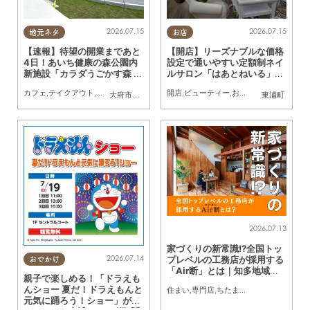
2026.07.15
2026.07.15
地元ネタ
お店
【速報】待望の開業まであと
【開店】リーズナブルな価格
4日！あいち健康の森公園内
設定で通いやすい定額制ネイ
新施設「カラダうごかす森 H
ルサロン「はあとねいる」が
arappa」を一足先に調査
イオンモール東浦に7/3(金)
カフェ
,
テイクアウト
,
開店
,
まちネタ
,
親子
,
家族
開店
,
ペット
,
ビューティー
,
トレンド
,
おひとりさま
,
KURUTOHP
大府市
,
東浦町
東浦町
オープン
2026.07.13
家づくりの新常識!?全国トッ
2026.07.14
プレベルの工務店が採用する
おでかけ
「Air断」とは｜知多地域・
親子で楽しめる！「ドラえも
豊明市・緑区ほか／ちたまる
んショー 夏だ！ドラえもんと
住まい
,
専門店
,
ちたまる広告
,
親子
,
夫婦
,
家
広告
元気に踊ろう！ショー」がイ