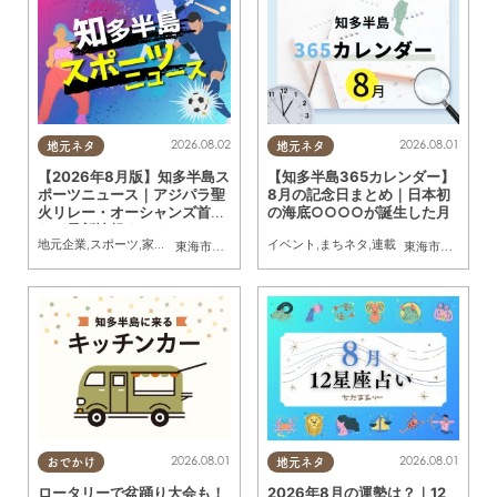
2026.08.02
2026.08.01
地元ネタ
地元ネタ
【2026年8月版】知多半島ス
【知多半島365カレンダー】
ポーツニュース｜アジパラ聖
8月の記念日まとめ｜日本初
火リレー・オーシャンズ首位
の海底○○○○が誕生した月
など最新情報まとめ
地元企業
,
スポーツ
,
家族
,
おひとりさま
,
友人
イベント
,
トレンド
,
まちネタ
,
連載
東海市
,
大府市
,
知多市
,
東浦町
,
阿久比町
,
半田市
,
常滑市
東海市
,
大府市
,
武豊
,
知
2026.08.01
2026.08.01
おでかけ
地元ネタ
ロータリーで盆踊り大会も！
2026年8月の運勢は？｜12