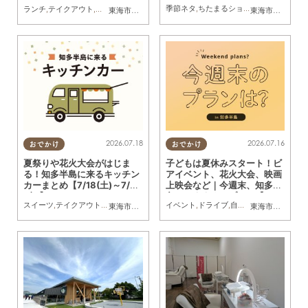
行「ちたまるスタイル8・9
季節ネタ
,
ちたまるショッピング
,
家族
,
友人
ランチ
,
テイクアウト
,
習い事
,
観光
,
アウトドア
,
季節ネタ
,
ちたまるスタイル掲載店
東海市
,
大府市
,
知多市
,
東浦町
,
阿久比町
,
半田市
,
常滑市
東海市
,
大府市
,
武豊
,
知
月号」見ドコロ解説
2026.07.18
2026.07.16
おでかけ
おでかけ
夏祭りや花火大会がはじま
子どもは夏休みスタート！ビ
る！知多半島に来るキッチン
アイベント、花火大会、映画
カーまとめ【7/18(土)～7/24
上映会など｜今週末、知多半
(金)】
島でおすすめのプラン【7/18
スイーツ
,
テイクアウト
,
キッチンカー
,
イベント
イベント
,
まとめ記事
,
ドライブ
,
自然
,
まちネタ
,
季節ネ
東海市
,
大府市
,
知多市
,
東浦町
,
阿久比町
,
半田市
,
常滑市
東海市
,
大府市
,
武豊
,
東
(土)・19(日)・20(月祝)】