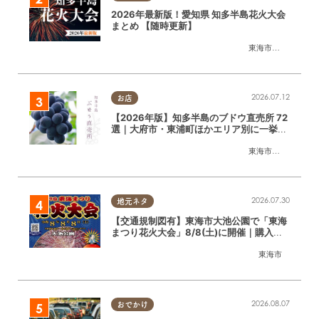
2026年最新版！愛知県 知多半島花火大会
まとめ 【随時更新】
東海市
,
大府市
,
知多
2026.07.12
お店
【2026年版】知多半島のブドウ直売所 72
選｜大府市・東浦町ほかエリア別に一挙紹
介
東海市
,
大府市
,
東浦
2026.07.30
地元ネタ
【交通規制図有】東海市大池公園で「東海
まつり花火大会」8/8(土)に開催｜購入方
法や駐車場情報は？
東海市
2026.08.07
おでかけ