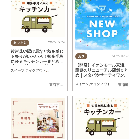
2025.09.26
おでかけ
彼岸花や駆け馬など秋を感じ
2025.09.23
る祭りがいろいろ！知多半島
お店
に来るキッチンカーまとめ
【開店】イオンモール東浦、
【9/27(土)～10/3(金)】
話題のリニューアル店舗まと
スイーツ
,
テイクアウト
,
キッチンカー
,
イベント
,
まとめ記事
め｜スタバやサーティワンも
登場
スイーツ
,
テイクアウト
,
開店
,
リニューアル
東海市
,
大府市
,
知多市
,
東浦町
,
阿久比町
,
半田市
東浦町
,
常滑市
,
武豊