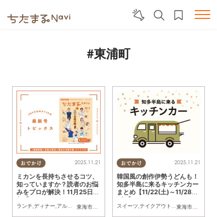
#東浦町
2025.11.21
2025.11.21
おでかけ
おでかけ
ミカンを長持ちさせるコツ、
韓国風の創作伊勢うどんも！
知っていますか？読者のお悩
知多半島に来るキッチンカー
みをプロが解決！11月25日発
まとめ【11/22(土)～11/28
行「ちたまるスタイル12・1
(金)】
ランチ
,
ディナー
,
アルコール
,
カフェ
,
スイーツ
スイーツ
,
専門店
,
テイクアウト
,
ちたまるスタイル掲載店
,
キッチンカー
,
イベ
東海市
,
大府市
,
知多市
,
東浦町
,
阿久比町
,
半田市
,
常滑市
東海市
,
大府市
,
武豊
,
知
月号」見ドコロ解説