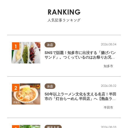
RANKING
人気記事ランキング
2026.08.04
お店
SNSで話題！知多市に出没する「揚げパン
サンド」。つくっているのはお祭りお兄さ
ん!?【ちたまる調査隊#55】
知多市
2026.08.02
お店
50年以上ラーメン文化を支える名店！半田
市の「灯台らーめん 半田店」へ【熱血ラー
メン伝 8月放送】
半田市
2026.08.03
地元ネタ