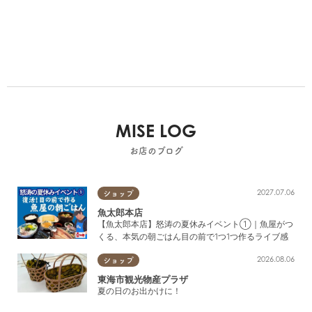
MISE LOG
お店のブログ
2027.07.06
ショップ
魚太郎本店
【魚太郎本店】怒涛の夏休みイベント①｜魚屋がつ
くる、本気の朝ごはん目の前で1つ1つ作るライブ感
2026.08.06
ショップ
東海市観光物産プラザ
夏の日のお出かけに！