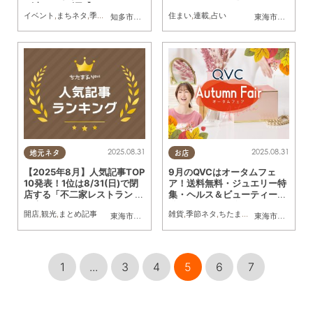
6(土)・9/7(日)】
pyに！-
イベント
,
まちネタ
,
季節ネタ
,
まとめ記事
住まい
,
連載
,
占い
知多市
,
東浦町
,
半田市
,
常滑市
東海市
,
大府市
,
知
2025.08.31
2025.08.31
地元ネタ
お店
【2025年8月】人気記事TOP
9月のQVCはオータムフェ
10発表！1位は8/31(日)で閉
ア！送料無料・ジュエリー特
店する「不二家レストラン 東
集・ヘルス＆ビューティー他
海店」
秋のお買い物を楽しもう／ち
開店
,
観光
,
まとめ記事
雑貨
,
季節ネタ
,
ちたまる広告
,
おひとりさま
東海市
,
大府市
,
知多市
,
東浦町
,
阿久比町
,
半田市
,
常滑市
東海市
,
大府市
,
武豊
,
知
たまる広告
1
...
3
4
5
6
7