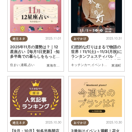
2025.11.01
2025.10.31
地元ネタ
おでかけ
2025年11月の運勢は？｜12
幻想的な灯りはまるで物語の
星座占い【毎月1日更新】-知
世界！11/1(土)～11/3(月祝)に
多半島での暮らしをもっとH
ランタンフェスティバル「秋
appyに！-
夜の灯」が東浦町の於大公園
住まい
,
連載
,
占い
キッチンカー
,
イベント
,
季節ネタ
,
家族
,
カ
東海市
,
大府市
,
知多市
,
東浦町
,
阿久比町
,
半田市
東浦町
,
常滑市
,
武豊
で開催
2025.10.30
2025.10.30
地元ネタ
おでかけ
【9月・10月】知多半島開店
3連休はイベント満載！花火