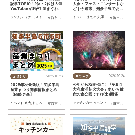
記事TOP10！1位・2位は人気
大会・フェス・コンサートな
YouTuberが独占!!気まぐれク
ど｜今週末、知多半島でおす
ック＆東海オンエアが話題に
すめのプラン【11/1(土)・11/
ランチ
,
ディナー
,
スイーツ
,
テイクアウト
,
開店
イベント
,
まとめ記事
,
まちネタ
,
ワンコイン
,
季節ネタ
,
まとめ記事
東海市
,
東浦町
,
阿久比町
,
半田市
,
常滑市
,
武豊町
東海市
,
大府市
,
東
2(日)・11/3(月祝)】
2025.10.26
2025.10.28
おでかけ
おでかけ
今年から秋開催に！「第9回
2025年秋最新版！知多半島
大府東浦花火大会」あいち健
産業まつり開催情報まとめ
康の森公園で11/1(土)開催
【随時更新】
キッチンカー
,
イベント
,
季節ネタ
,
KURUT
イベント
,
観光
,
まちネタ
,
季節ネタ
東海市
,
大府市
,
知多市
,
東浦町
,
阿久比町
,
半田市
,
常滑市
大府市
,
東浦町
,
武豊