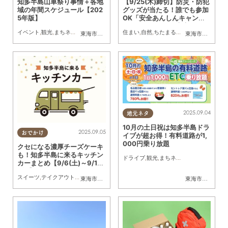
知多半島山車祭り事情＋各地
【9/25(木)締切】防災・防犯
域の年間スケジュール【202
グッズが当たる！誰でも参加
5年版】
OK「安全あんしんキャンペ
ーン」／ちたまる広告
イベント
,
観光
,
まちネタ
,
祭り
住まい
,
自然
,
ちたまる広告
東海市
,
大府市
,
知多市
,
東浦町
,
阿久比町
,
半田市
,
常滑市
東海市
,
大府市
,
武豊
,
知
2025.09.04
地元ネタ
10月の土日祝は知多半島ドラ
2025.09.05
おでかけ
イブが超お得！有料道路が1,
000円乗り放題
クセになる濃厚チーズケーキ
も！知多半島に来るキッチン
ドライブ
,
観光
,
まちネタ
,
家族
カーまとめ【9/6(土)～9/12
(金)】
スイーツ
,
テイクアウト
,
キッチンカー
,
イベント
,
まとめ記事
東海市
,
大府市
,
知多市
,
東浦町
,
阿久比町
,
半田市
,
常滑市
東海市
,
大府市
,
武豊
,
知