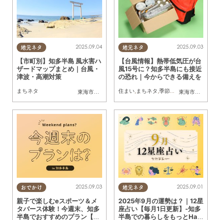
2025.09.04
2025.09.03
地元ネタ
地元ネタ
【市町別】知多半島 風水害ハ
【台風情報】熱帯低気圧が台
ザードマップまとめ｜台風・
風15号に？知多半島にも接近
津波・高潮対策
の恐れ｜今からできる備えを
まちネタ
住まい
,
まちネタ
,
季節ネタ
東海市
,
大府市
,
知多市
,
東浦町
,
阿久比町
,
半田市
,
常滑市
東海市
,
大府市
,
武豊
,
知
2025.09.03
2025.09.01
おでかけ
地元ネタ
親子で楽しむeスポーツ＆メ
2025年9月の運勢は？｜12星
タバース体験！今週末、知多
座占い【毎月1日更新】-知多
半島でおすすめのプラン【9/
半島での暮らしをもっとHap