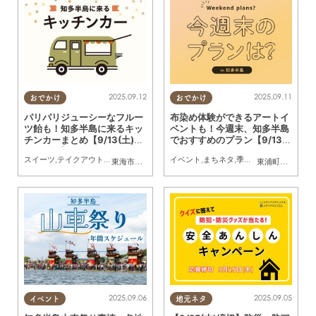
2025.09.12
2025.09.11
おでかけ
おでかけ
パリパリジューシーなフルー
布染め体験ができるアートイ
ツ飴も！知多半島に来るキッ
ベントも！今週末、知多半島
チンカーまとめ【9/13(土)～
でおすすめのプラン【9/13
9/19(金)】
(土)・9/14(日)・9/15(月
スイーツ
,
テイクアウト
,
キッチンカー
,
イベント
イベント
,
まとめ記事
,
まちネタ
,
季節ネタ
,
まとめ記事
東海市
,
大府市
,
知多市
,
東浦町
,
阿久比町
,
半田市
,
常滑市
東浦町
,
常滑市
,
武豊
祝)】
2025.09.06
2025.09.05
イベント
地元ネタ