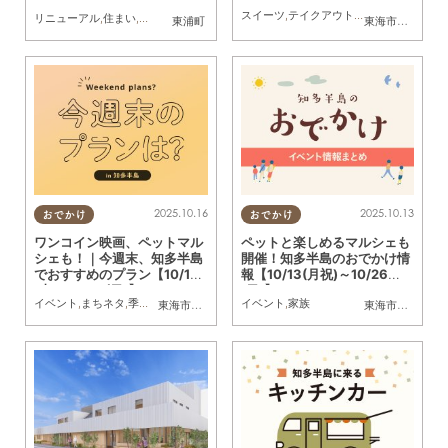
(土)～10/24(金)】
スイーツ
,
テイクアウト
,
キッチンカー
,
イベ
リニューアル
,
住まい
,
まちネタ
東浦町
東海市
,
大府市
,
知
2025.10.16
2025.10.13
おでかけ
おでかけ
ワンコイン映画、ペットマル
ペットと楽しめるマルシェも
シェも！｜今週末、知多半島
開催！知多半島のおでかけ情
でおすすめのプラン【10/18
報【10/13(月祝)～10/26
(土)・10/19(日)】
(日)】
イベント
,
まちネタ
,
季節ネタ
,
まとめ記事
イベント
,
家族
東海市
,
大府市
,
東浦町
,
半田市
東海市
,
大府市
,
知