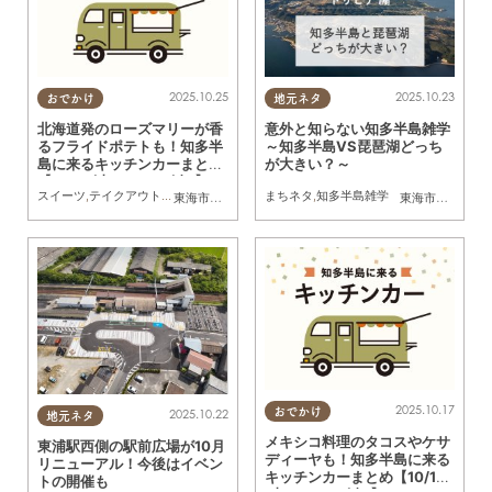
2025.10.25
2025.10.23
おでかけ
地元ネタ
北海道発のローズマリーが香
意外と知らない知多半島雑学
るフライドポテトも！知多半
～知多半島VS琵琶湖どっち
島に来るキッチンカーまとめ
が大きい？～
【10/25(土)～10/31(金)】
スイーツ
,
テイクアウト
,
キッチンカー
,
イベント
まちネタ
,
まとめ記事
,
知多半島雑学
東海市
,
大府市
,
知多市
,
東浦町
,
阿久比町
,
半田市
,
常滑市
東海市
,
大府市
,
武豊
,
知
2025.10.17
おでかけ
2025.10.22
地元ネタ
メキシコ料理のタコスやケサ
東浦駅西側の駅前広場が10月
ディーヤも！知多半島に来る
リニューアル！今後はイベン
キッチンカーまとめ【10/18
トの開催も