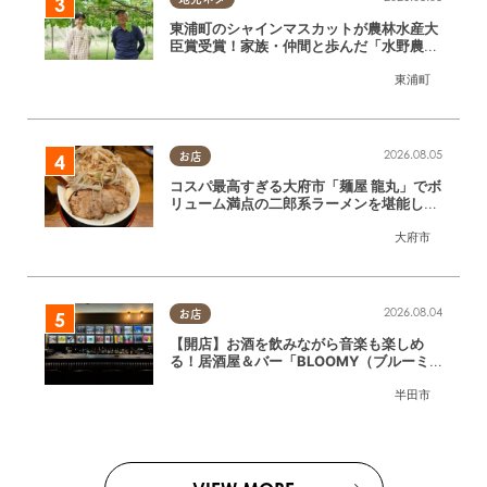
東浦町のシャインマスカットが農林水産大
臣賞受賞！家族・仲間と歩んだ「水野農
園」ブドウづくりの軌跡
東浦町
2026.08.05
お店
コスパ最高すぎる大府市「麺屋 龍丸」でボ
リューム満点の二郎系ラーメンを堪能して
きた
大府市
2026.08.04
お店
【開店】お酒を飲みながら音楽も楽しめ
る！居酒屋＆バー「BLOOMY（ブルーミ
ー）」が7/3(金)半田市でオープン
半田市