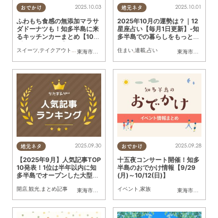
2025.10.03
2025.10.01
おでかけ
地元ネタ
ふわもち食感の無添加マラサ
2025年10月の運勢は？｜12
ダドーナツも！知多半島に来
星座占い【毎月1日更新】-知
るキッチンカーまとめ【10/4
多半島での暮らしをもっとH
(土)～10/10(金)】
appyに！-
スイーツ
,
テイクアウト
,
キッチンカー
,
イベント
住まい
,
まとめ記事
,
連載
,
占い
東海市
,
大府市
,
知多市
,
東浦町
,
阿久比町
,
半田市
,
常滑市
東海市
,
大府市
,
武豊
,
知
2025.09.30
2025.09.28
地元ネタ
おでかけ
【2025年9月】人気記事TOP
十五夜コンサート開催！知多
10発表！1位は半年以内に知
半島のおでかけ情報【9/29
多半島でオープンした大型施
(月)～10/12(日)】
設10選
開店
,
観光
,
まとめ記事
イベント
,
家族
東海市
,
大府市
,
知多市
,
東浦町
,
阿久比町
,
半田市
,
常滑市
東海市
,
知多市
,
武豊
,
東