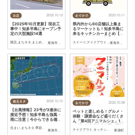
2025.10.13
2025.10.11
お店
おでかけ
【2025年10月更新】現在工
県内外から60店舗以上集ま
事中！知多半島にオープン予
るマーケットも！知多半島に
定の大型施設14選
来るキッチンカーまとめ【1
0/11(土)～10/17(金)】
開店
,
まちネタ
,
まとめ記事
スイーツ
,
テイクアウト
,
キッチンカー
,
イベ
東海市
,
大府市
,
知多市
,
東浦町
,
常滑市
,
美浜町
東海市
,
大府市
,
知
2025.10.10
地元ネタ
2025.10.08
おでかけ
【台風情報】23号が3連休に
ペットと楽しめる！グルメ・
接近予想！知多半島も強風・
体験・譲渡会など盛りだくさ
雨に注意｜今からできる備え
ん「第4回アニマルシェ」10/
を
19(日)東浦町於大公園で開催
住まい
,
まちネタ
,
季節ネタ
テイクアウト
,
キッチンカー
,
雑貨
,
イベント
東海市
,
大府市
,
知多市
,
東浦町
,
阿久比町
,
半田市
東浦町
,
常滑市
,
武豊