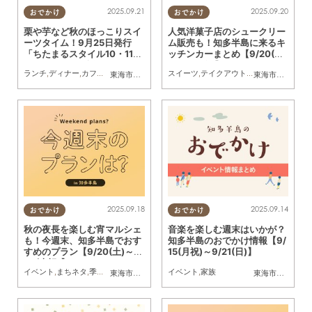
2025.09.21
2025.09.20
おでかけ
おでかけ
栗や芋など秋のほっこりスイ
人気洋菓子店のシュークリー
ーツタイム！9月25日発行
ム販売も！知多半島に来るキ
「ちたまるスタイル10・11月
ッチンカーまとめ【9/20(土)
号」見ドコロ解説
～9/26(金)】
ランチ
,
ディナー
,
カフェ
,
スイーツ
,
ちたまるスタイル掲載店
スイーツ
,
テイクアウト
,
キッチンカー
,
イベ
東海市
,
大府市
,
知多市
,
東浦町
,
阿久比町
,
半田市
,
常滑市
東海市
,
大府市
,
武豊
,
知
2025.09.18
2025.09.14
おでかけ
おでかけ
秋の夜長を楽しむ宵マルシェ
音楽を楽しむ週末はいかが？
も！今週末、知多半島でおす
知多半島のおでかけ情報【9/
すめのプラン【9/20(土)～9/
15(月祝)～9/21(日)】
23(火祝)】
イベント
,
まちネタ
,
季節ネタ
,
まとめ記事
イベント
,
家族
東海市
,
東浦町
,
阿久比町
,
常滑市
,
南知多町
東海市
,
大府市
,
東