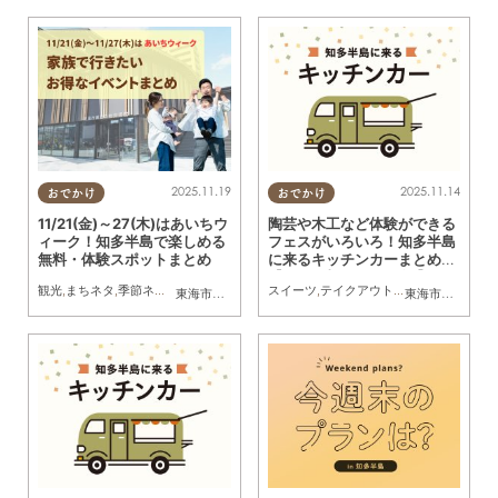
2025.11.19
2025.11.14
おでかけ
おでかけ
11/21(金)～27(木)はあいちウ
陶芸や木工など体験ができる
ィーク！知多半島で楽しめる
フェスがいろいろ！知多半島
無料・体験スポットまとめ
に来るキッチンカーまとめ
【11/15(土)～11/21(金)】
観光
,
まちネタ
,
季節ネタ
,
親子
スイーツ
,
テイクアウト
,
キッチンカー
,
イベ
東海市
,
大府市
,
知多市
,
阿久比町
,
半田市
,
武豊町
,
南知多町
東海市
,
大府市
,
常
,
知