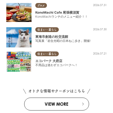
2026.07.31
グルメ
KonoMachi Cafe 尾張横須賀
KonoMachiランチのメニュー紹介！！
2026.07.30
住まい・暮らし
東海市創造の杜交流館
写真展「岩合光昭の日本ねこ歩き」開催!
2026.07.21
住まい・暮らし
エコパーク 大府店
不用品は迷わずエコパークへ！
オトクな情報やクーポンはこちら
VIEW MORE