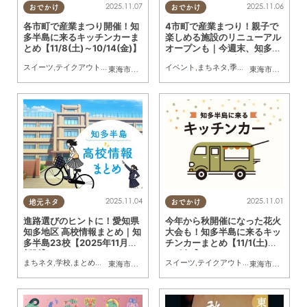
2025.11.07
2025.11.06
おでかけ
おでかけ
各市町で産業まつり開催！知
4市町で産業まつり！親子で
多半島に来るキッチンカーま
楽しめる施設のリニューアル
とめ【11/8(土)～10/14(金)】
オープンも｜今週末、知多半
島でおすすめのプラン【11/8
スイーツ
,
テイクアウト
,
キッチンカー
,
イベント
イベント
,
まとめ記事
,
まちネタ
,
季節ネタ
,
まとめ記事
東海市
,
大府市
,
知多市
,
東浦町
,
阿久比町
,
半田市
,
常滑市
東海市
,
大府市
,
武豊
,
知
(土)・11/9(日)】
2025.11.04
2025.11.01
地元ネタ
おでかけ
進路選びのヒントに！愛知県
今年から秋開催になった花火
知多地区 高校情報まとめ｜知
大会も！知多半島に来るキッ
多半島23校【2025年11月最
チンカーまとめ【11/1(土)～1
新版】
1/7(金)】
まちネタ
,
学校
,
まとめ記事
,
親子
,
家族
,
友人
スイーツ
,
テイクアウト
,
キッチンカー
,
イベ
東海市
,
大府市
,
知多市
,
東浦町
,
阿久比町
,
半田市
,
常滑市
東海市
,
大府市
,
武豊
,
知