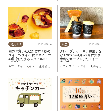
2025.10.06
2025.10.04
地元ネタ
お店
旬の味覚いただきます！秋の
クレープ、ケーキ、和菓子な
スイーツタイム 秋味スイーツ
ど！2025年1月～9月に知多
4選【ちたまるスタイル10・1
半島でオープンしたスイーツ
1月号】
店 9選
カフェ
,
スイーツ
,
キッチンカー
,
専門店
,
まちネタ
カフェ
,
ちたまるスタイル掲載店
,
スイーツ
,
テイクアウト
,
キッチンカ
東浦町
,
常滑市
,
美浜町
,
南知多町
大府市
,
東浦町
,
常