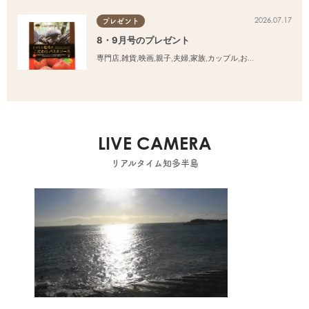
2026.07.17
プレゼント
8・9月号のプレゼント
専門店
,
雑貨
,
映画
,
親子
,
夫婦
,
家族
,
カップル
,
おひとりさま
,
友人
LIVE CAMERA
リアルタイム知多半島