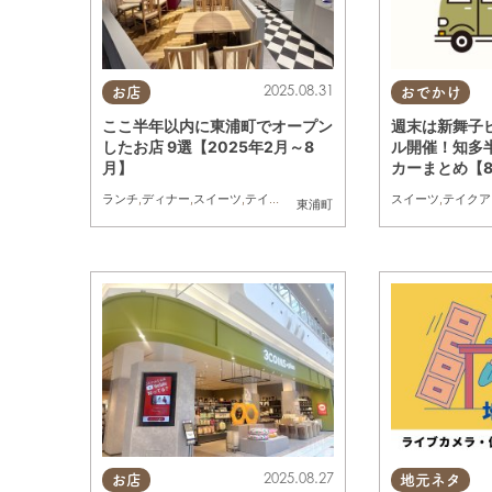
2025.08.31
お店
おでかけ
ここ半年以内に東浦町でオープン
週末は新舞子
したお店 9選【2025年2月～8
ル開催！知多
月】
カーまとめ【8/
(金)】
ランチ
,
ディナー
,
スイーツ
,
テイクアウト
,
開店
,
ビューティー
スイーツ
,
雑貨
,
テイクア
,
まとめ
東浦町
2025.08.27
お店
地元ネタ