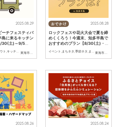
2025.08.29
2025.08.28
おでかけ
ビーチフェスティバ
ロックフェスや花火大会で夏を締
半島に来るキッチン
めくくろう！今週末、知多半島で
30(土)～9/5
おすすめのプラン【8/30(土)・
8/31(日)】
ウト
記事
,
キッチンカー
,
イベント
,
まとめ記事
イベント
,
まちネタ
,
季節ネタ
,
まとめ記事
東海市
,
大府市
,
知多市
,
東浦町
,
半田市
,
常滑市
,
武豊町
,
美浜町
,
南知多町
東海市
,
知多市
,
東浦町
,
2025.08.26
2025.08.24