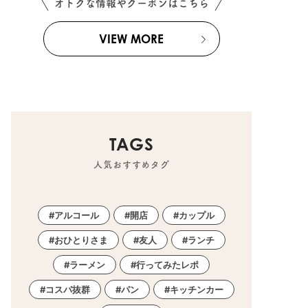
オトクな情報やクーポンはこちら
VIEW MORE
町
東浦町
,
阿久比町
,
半田市
,
常滑市
,
武豊町
,
美浜町
,
南知多町
TAGS
人気おすすめタグ
アルコール
開店
カップル
おひとりさま
友人
ランチ
ラーメン
行ってみたレポ
コスパ抜群
パン
キッチンカー
町