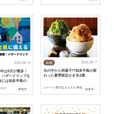
2025.08.17
2025.08.18
お店
氷の中から和菓子!?知多半島の変
昨年は9月が最多！
わった夏季限定かき氷4選
・ハザードマップを
集には知多半島の2
メラが便利
スイーツ
,
専門店
,
まちネタ
,
季節ネタ
,
まとめ記事
,
かき氷
節ネタ
東海市
,
大府市
,
知多市
,
東浦町
,
阿久比町
,
半田市
,
常滑市
,
武豊町
,
知多市
,
美浜町
東浦町
,
,
南知多
常滑市
,