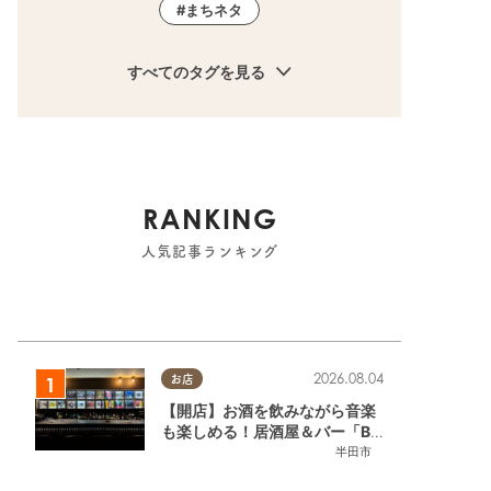
まちネタ
すべてのタグを見る
RANKING
人気記事ランキング
2026.08.04
お店
町
南知多町
【開店】お酒を飲みながら音楽
も楽しめる！居酒屋＆バー「BL
OOMY（ブルーミー）」が7/3
半田市
(金)半田市でオープン