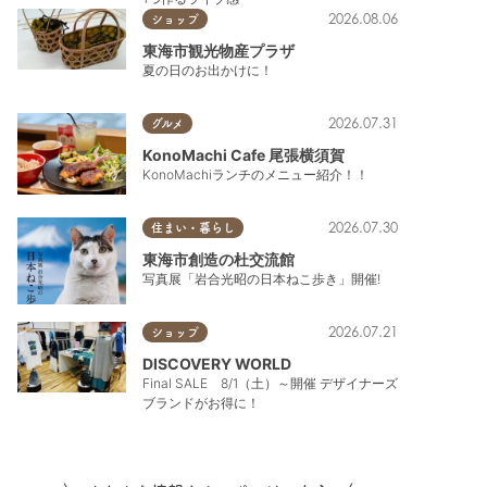
2026.08.06
ショップ
東海市観光物産プラザ
夏の日のお出かけに！
2026.07.31
グルメ
KonoMachi Cafe 尾張横須賀
KonoMachiランチのメニュー紹介！！
半田市
,
常滑市
,
美浜町
2026.07.30
住まい・暮らし
東海市創造の杜交流館
写真展「岩合光昭の日本ねこ歩き」開催!
2026.07.21
ショップ
DISCOVERY WORLD
Final SALE 8/1（土）～開催 デザイナーズ
ブランドがお得に！