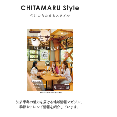
CHITAMARU Style
今月のちたまるスタイル
東浦町
,
阿久比町
,
半田市
,
常滑市
,
武豊町
,
美浜町
,
南知多町
知多半島の魅力を届ける地域情報マガジン。
季節やトレンド情報を紹介しています。