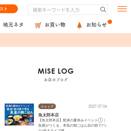
スト
地元ネタ
お買い物
お知らせ
MISE LOG
お店のブログ
2027.07.06
ショップ
魚太郎本店
【魚太郎本店】怒涛の夏休みイベント①｜
魚屋がつくる、本気の朝ごはん目の前で1つ
1つ作るライブ感