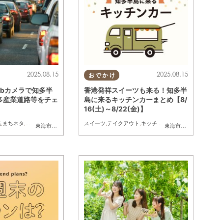
2025.08.15
2025.08.15
おでかけ
ebカメラで知多半
香港発祥スイーツも来る！知多半
多産業道路等をチェ
島に来るキッチンカーまとめ【8/
16(土)～8/22(金)】
光
,
まちネタ
,
渋滞
スイーツ
,
テイクアウト
,
キッチンカー
,
イベント
,
まとめ記
半田市
,
常滑市
,
武豊町
,
東海市
,
美浜町
大府市
,
,
南知多町
知多市
,
東浦町
,
常滑市
,
南知多町
東海市
,
大府市
,
知多市
,