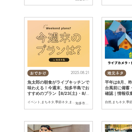
2025.08.21
おでかけ
地元ネタ
魚太郎の朝食がライブキッチンで
平年は8月、
味わえる！今週末、知多半島でお
台風前に備蓄
すすめのプラン【8/23(土)・8/2
確認｜情報収
4(日)】
4時間Webカ
イベント
,
まちネタ
,
季節ネタ
,
まとめ記事
自然
,
まちネタ
,
季
知多市
,
東浦町
,
半田市
,
常滑市
,
美浜町