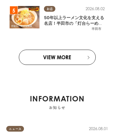
2026.08.02
お店
50年以上ラーメン文化を支える
名店！半田市の「灯台らーめん
半田店」へ【熱血ラーメン伝 8
半田市
月放送】
東浦町
,
阿久比町
,
半田市
,
常滑市
,
武豊町
,
美浜町
,
南知多町
VIEW MORE
INFORMATION
お知らせ
2026.08.01
ニュース