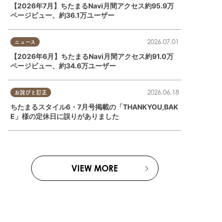
【2026年7月】ちたまるNavi月間アクセス約95.9万
ページビュー、約36.1万ユーザー
半田市
,
常滑市
,
美浜町
2026.07.01
ニュース
【2026年6月】ちたまるNavi月間アクセス約91.0万
ページビュー、約34.6万ユーザー
2026.06.18
お詫びと訂正
ちたまるスタイル6・7月号掲載の「THANKYOU,BAK
E」様の定休日に誤りがありました
VIEW MORE
町
東浦町
,
阿久比町
,
半田市
,
常滑市
,
武豊町
,
美浜町
,
南知多町