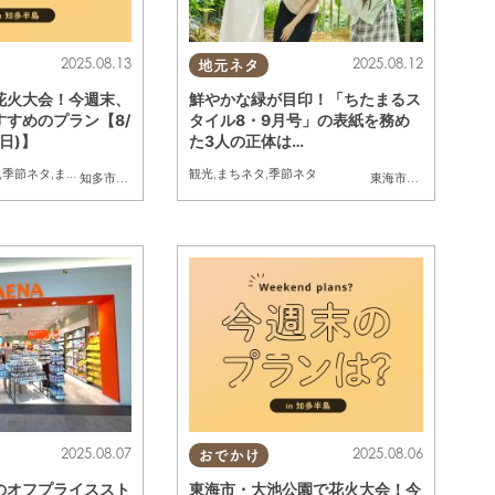
2025.08.13
2025.08.12
地元ネタ
花火大会！今週末、
鮮やかな緑が目印！「ちたまるス
すすめのプラン【8/
タイル8・9月号」の表紙を務め
(日)】
た3人の正体は…
,
季節ネタ
,
まとめ記事
観光
,
まちネタ
,
季節ネタ
知多市
,
東浦町
,
半田市
,
常滑市
,
美浜町
,
南知多町
東海市
,
大府市
,
知多市
,
2025.08.07
2025.08.06
おでかけ
のオフプライススト
東海市・大池公園で花火大会！今