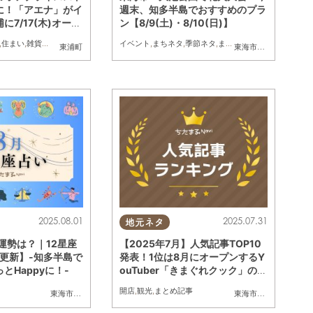
に！「アエナ」がイ
週末、知多半島でおすすめのプラ
に7/17(木)オープ
ン【8/9(土)・8/10(日)】
,
住まい
,
雑貨
,
家族
,
おひとりさま
,
友人
イベント
,
まちネタ
,
季節ネタ
,
まとめ記事
半田市
,
常滑市
,
武豊町
東浦町
,
美浜町
,
南知多町
東海市
,
大府市
,
東浦町
,
2025.08.01
2025.07.31
地元ネタ
の運勢は？｜12星座
【2025年7月】人気記事TOP10
日更新】-知多半島で
発表！1位は8月にオープンするY
とHappyに！-
ouTuber「きまぐれクック」の飲
食店
開店
,
観光
,
まとめ記事
半田市
,
常滑市
,
武豊町
,
東海市
,
美浜町
大府市
,
,
南知多町
知多市
,
東浦町
,
阿久比町
,
半田市
,
常滑市
,
武豊町
,
東海市
,
美浜町
大府市
,
,
南知多
知多市
,