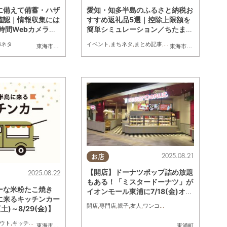
に備えて備蓄・ハザ
愛知・知多半島のふるさと納税お
確認｜情報収集には
すすめ返礼品5選｜控除上限額を
時間Webカメラが
簡単シミュレーション／ちたまる
広告
節ネタ
イベント
,
まちネタ
,
まとめ記事
,
ふるさとチョイス
東海市
,
大府市
,
知多市
,
東浦町
,
阿久比町
,
半田市
,
常滑市
,
武豊町
,
東海市
,
美浜町
大府市
,
,
南知多
知多市
,
2025.08.21
お店
【開店】ドーナツポップ詰め放題
2025.08.22
もある！「ミスタードーナツ」が
ーな米粉たこ焼き
イオンモール東浦に7/18(金)オー
に来るキッチンカー
プン
開店
,
専門店
,
親子
,
友人
,
ワンコイン
土)～8/29(金)】
ウト
,
キッチンカー
,
イベント
,
まとめ記事
半田市
,
武豊町
,
美浜町
,
東海市
,
南知多町
大府市
,
知多市
,
東浦町
,
阿久比町
,
半田市
,
常滑市
,
武豊町
東浦町
,
美浜町
,
南知多