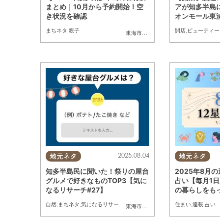
まとめ｜10月から予約開始！空
アが知多半島
き状況を確認
オンモール東浦
ン
まちネタ
,
親子
開店
,
ビューティー
東海市
,
大府市
,
知多市
,
東浦町
,
阿久比町
,
2025.08.04
地元ネタ
地元ネタ
知多半島民に聞いた！祭りの屋台
2025年8月
グルメで好きなものTOP3【気に
占い【毎月1
なるリサーチ#27】
の暮らしをもっ
自然
,
まちネタ
,
気になるリサーチ
,
家族
住まい
,
連載
,
占い
東海市
,
大府市
,
知多市
,
東浦町
,
阿久比町
,