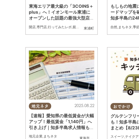
東海エリア最大級の「3COINS＋
もしもの地震
plus」へ！イオンモール東浦に
ードマップを
オープンした話題の最強大型店を
知多半島の24
調査
便利
開店
,
専門店
,
行ってみたレポ
,
親子
,
おひとりさま
,
友人
,
ワンコイン
自然
,
まちネタ
,
季
東浦町
2025.08.22
地元ネタ
おでかけ
【速報】愛知県の最低賃金が大幅
グルテンフリ
アップ！最低賃金「1,140円」へ
も！知多半島
引き上げ｜知多半島求人情報もチ
まとめ【8/23(
ェック
地元企業
,
まちネタ
スイーツ
,
テイクア
東海市
,
大府市
,
知多市
,
東浦町
,
阿久比町
,