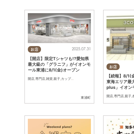
2025.07.31
お店
【開店】限定Tシャツも!?愛知県
最大級の「グラニフ」がイオンモ
お店
ール東浦に8/1(金)オープン
【続報】8/1
開店
,
専門店
,
雑貨
,
親子
,
カップル
,
おひとりさま
,
友人
東海エリア最大
plus」イオ
開店
,
専門店
,
親子
,
東浦町