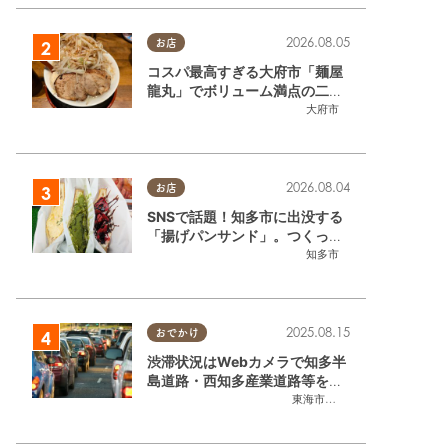
2026.08.05
お店
コスパ最高すぎる大府市「麺屋
龍丸」でボリューム満点の二郎
系ラーメンを堪能してきた
大府市
2026.08.04
お店
SNSで話題！知多市に出没する
「揚げパンサンド」。つくって
事
いるのはお祭りお兄さん!?【ち
知多市
東浦町
,
阿久比町
,
半田市
,
常滑市
,
武豊町
,
美浜町
,
南知多町
たまる調査隊#55】
2025.08.15
おでかけ
渋滞状況はWebカメラで知多半
島道路・西知多産業道路等をチ
ェック
東海市
,
大府市
,
知多市
,
東浦町
,
常