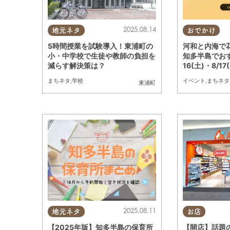
2025.08.14
地元ネタ
おでかけ
5時間授業を試験導入！東浦町の
河和と内海で
小・中学校で生徒や教師の負担を
知多半島でお
減らす解決策は？
16(土)・8/17
まちネタ
,
学校
イベント
,
まちネタ
東浦町
2025.08.11
地元ネタ
お店
【2025年版】知多半島の保育所
【開店】話題