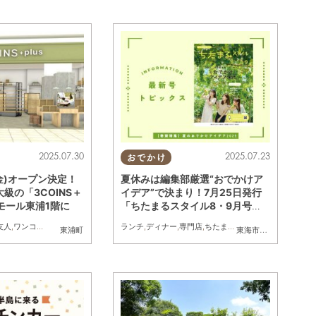
2025.07.30
2025.07.23
おでかけ
(金)オープン決定！
夏休みは編集部厳選“おでかけア
級の「3COINS＋
イデア”で決まり！7月25日発行
ンモール東浦1階に
「ちたまるスタイル8・9月号」
見ドコロ解説
友人
,
ワンコイン
ランチ
,
ディナー
,
専門店
,
ちたまるスタイル掲載店
東浦町
東海市
,
大府市
,
知多市
,