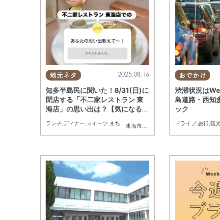
2025.08.16
地元ネタ
おでかけ
知多半島民に聞いた！8/31(日)に
渋滞状況はW
閉店する「不二家レストラン 東
島道路・西知
海店」の思い出は？【気になるリ
ック
サーチ#28】
ランチ
,
ディナー
,
スイーツ
,
まちネタ
,
気になるリサーチ
ドライブ
,
家族
,
旅行
,
観
東海市
,
大府市
,
知多市
,
東浦町
,
阿久比町
,