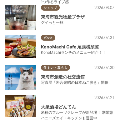
1つ作るライブ感
2026.08.07
ショップ
東海市観光物産プラザ
グイっと一杯
2026.07.31
グルメ
KonoMachi Cafe 尾張横須賀
KonoMachiランチのメニュー紹介！！
2026.07.30
住まい・暮らし
東海市創造の杜交流館
写真展「岩合光昭の日本ねこ歩き」開催!
2026.07.21
大衆酒場どんてん
米粉のフルーツクレープが新登場！ 別業態
ハニーズエイトキッチンも運営中