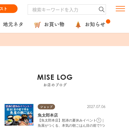
スト
地元ネタ
お買い物
お知らせ
MISE LOG
お店のブログ
2027.07.06
ショップ
魚太郎本店
【魚太郎本店】怒涛の夏休みイベント①｜
魚屋がつくる、本気の朝ごはん目の前で1つ