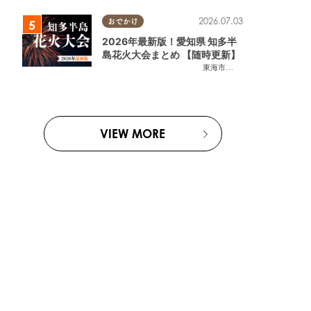
2026.07.03
おでかけ
2026年最新版！愛知県 知多半
島花火大会まとめ 【随時更新】
東海市
,
大府市
,
知多市
,
東浦町
,
阿
VIEW MORE