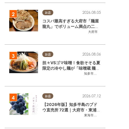
2026.08.05
お店
コスパ最高すぎる大府市「麺屋
龍丸」でボリューム満点の二郎
系ラーメンを堪能してきた
大府市
2026.08.06
お店
担々VSゴマ味噌！食欲そそる夏
限定の冷やし麺が「味噌蔵 麺四
朗 半田店・知多店」で登場／ち
知多市
,
半田市
たまる広告
2026.07.12
お店
【2026年版】知多半島のブド
ウ直売所 72選｜大府市・東浦町
ほかエリア別に一挙紹介
東海市
,
大府市
,
東浦町
,
半田市
,
美