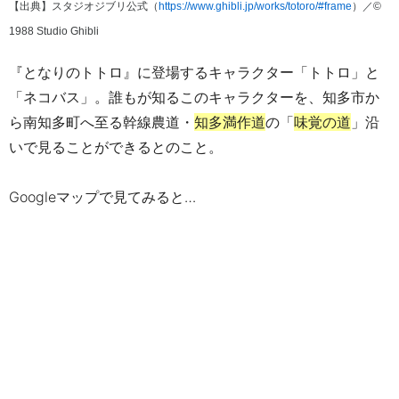
【出典】スタジオジブリ公式（
https://www.ghibli.jp/works/totoro/#frame
）
／©
1988 Studio Ghibli
『となりのトトロ』に登場するキャラクター「トトロ」と
「ネコバス」。誰もが知るこのキャラクターを、知多市か
ら南知多町へ至る幹線農道・
知多満作道
の「
味覚の道
」沿
いで見ることができるとのこと。
Googleマップで見てみると…