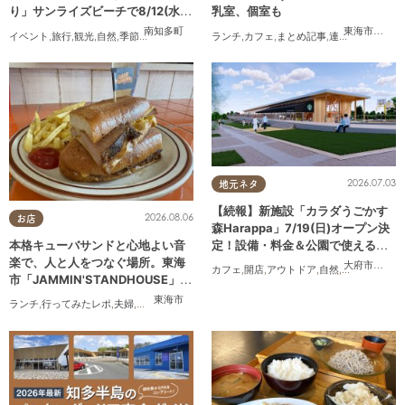
り」サンライズビーチで8/12(水)
乳室、個室も
開催
南知多町
東海市
,
大府
イベント
,
旅行
,
観光
,
自然
,
季節ネタ
,
花火
ランチ
,
カフェ
,
まとめ記事
,
連載
,
親子
,
個室
2026.07.03
地元ネタ
【続報】新施設「カラダうごかす
2026.08.06
お店
森Harappa」7/19(日)オープン決
定！設備・料金＆公園で使えるレ
本格キューバサンドと心地よい音
ンタルアイテムも登場
楽で、人と人をつなぐ場所。東海
大府市
,
東浦
カフェ
,
開店
,
アウトドア
,
自然
,
まちネタ
,
家族
市「JAMMIN'STANDHOUSE」に
行ってみた
東海市
ランチ
,
行ってみたレポ
,
夫婦
,
おひとりさま
,
友人