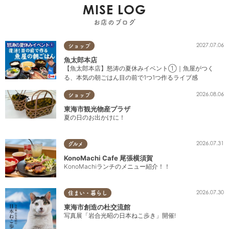
MISE LOG
お店のブログ
2027.07.06
ショップ
魚太郎本店
【魚太郎本店】怒涛の夏休みイベント①｜魚屋がつく
る、本気の朝ごはん目の前で1つ1つ作るライブ感
2026.08.06
ショップ
東海市観光物産プラザ
夏の日のお出かけに！
2026.07.31
グルメ
KonoMachi Cafe 尾張横須賀
KonoMachiランチのメニュー紹介！！
2026.07.30
住まい・暮らし
東海市創造の杜交流館
写真展「岩合光昭の日本ねこ歩き」開催!