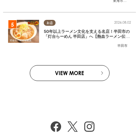
東海市
,
大府市
,
知
2026.08.02
お店
50年以上ラーメン文化を支える名店！半田市の
「灯台らーめん 半田店」へ【熱血ラーメン伝 8
月放送】
半田市
VIEW MORE