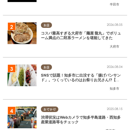
(金)半田市でオープン
半田市
2026.08.05
お店
コスパ最高すぎる大府市「麺屋 龍丸」でボリュ
ーム満点の二郎系ラーメンを堪能してきた
大府市
2026.08.04
お店
SNSで話題！知多市に出没する「揚げパンサン
ド」。つくっているのはお祭りお兄さん!?【ち
たまる調査隊#55】
知多市
2025.08.15
おでかけ
渋滞状況はWebカメラで知多半島道路・西知多
産業道路等をチェック