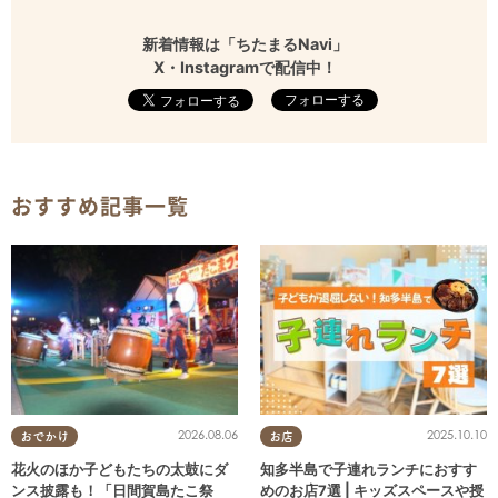
新着情報は「ちたまるNavi」
X・Instagramで配信中！
フォローする
おすすめ記事一覧
2026.08.06
2025.10.10
おでかけ
お店
花火のほか子どもたちの太鼓にダ
知多半島で子連れランチにおすす
ンス披露も！「日間賀島たこ祭
めのお店7選 | キッズスペースや授