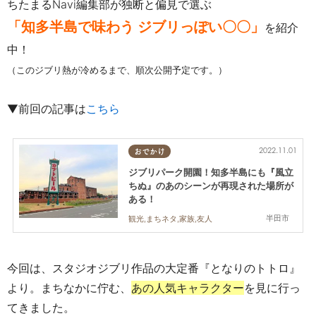
ちたまるNavi編集部が独断と偏見で選ぶ
「知多半島で味わう ジブリっぽい〇〇」
を紹介
中！
（このジブリ熱が冷めるまで、順次公開予定です。）
▼前回の記事は
こちら
2022.11.01
おでかけ
ジブリパーク開園！知多半島にも『風立
ちぬ』のあのシーンが再現された場所が
ある！
半田市
観光,まちネタ,家族,友人
今回は、スタジオジブリ作品の大定番『となりのトトロ』
より。まちなかに佇む、
あの人気キャラクター
を見に行っ
てきました。