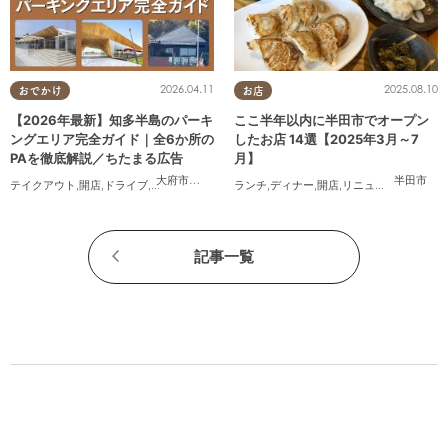
2026.04.11
2025.08.10
おでかけ
お店
【2026年最新】知多半島のパーキ
ここ半年以内に半田市でオープン
ングエリア完全ガイド｜全6か所の
したお店 14選【2025年3月～7
PAを徹底解説／ちたまる広告
月】
大府市
,
阿久比町
,
美浜町
半田市
テイクアウト
,
開店
,
ドライブ
,
観光
,
ちたまる広告
ランチ
,
夫婦
,
,
家族
ディナー
,
カップル
,
開店
,
,
おひとりさま
リニューアル
,
,
友人
まとめ
,
ペ
記事一覧