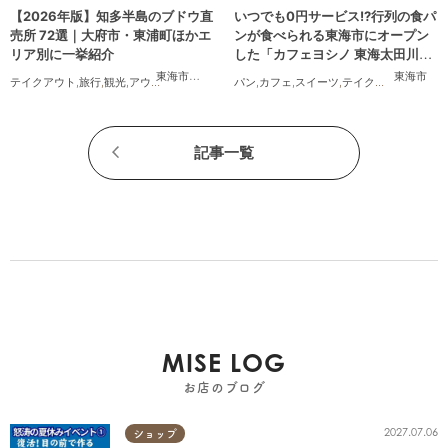
【2026年版】知多半島のブドウ直
いつでも0円サービス!?行列の食パ
売所 72選｜大府市・東浦町ほかエ
ンが食べられる東海市にオープン
リア別に一挙紹介
した「カフェヨシノ 東海太田川
店」に行ってみた
東海市
,
大府市
,
東浦町
,
半田市
,
美浜町
東海市
テイクアウト
,
旅行
,
観光
,
アウトドア
,
まちネタ
,
季節ネタ
パン
,
カフェ
,
スイーツ
,
テイクアウト
,
家族
,
カ
記事一覧
MISE LOG
お店のブログ
2027.07.06
ショップ