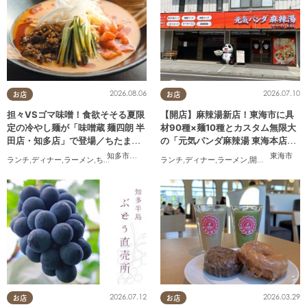
2026.08.06
2026.07.10
お店
お店
担々VSゴマ味噌！食欲そそる夏限
【開店】麻辣湯新店！東海市に具
定の冷やし麺が「味噌蔵 麺四朗 半
材90種×麺10種とカスタム無限大
田店・知多店」で登場／ちたまる
の「元気パンダ麻辣湯 東海本店」
広告
が6/12(金)オープン
知多市
,
半田市
東海市
ランチ
,
ディナー
,
ラーメン
,
ちたまる広告
ランチ
,
ディナー
,
ラーメン
,
開店
,
夫婦
,
カップ
2026.07.12
2026.03.29
お店
お店