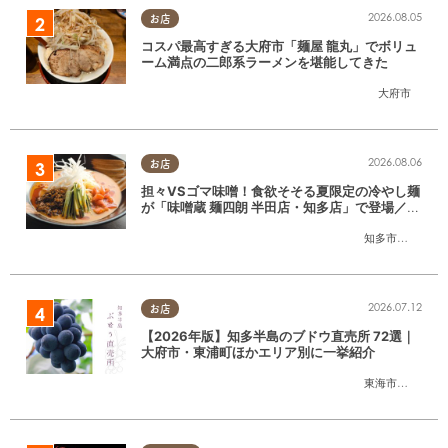
2026.08.05
お店
コスパ最高すぎる大府市「麺屋 龍丸」でボリュ
ーム満点の二郎系ラーメンを堪能してきた
大府市
2026.08.06
お店
担々VSゴマ味噌！食欲そそる夏限定の冷やし麺
が「味噌蔵 麺四朗 半田店・知多店」で登場／ち
たまる広告
知多市
,
半田市
2026.07.12
お店
【2026年版】知多半島のブドウ直売所 72選｜
大府市・東浦町ほかエリア別に一挙紹介
東海市
,
大府市
,
東