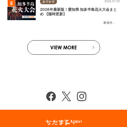
2026.07.03
おでかけ
2026年最新版！愛知県 知多半島花火大会まと
め 【随時更新】
東海市
,
大府市
,
知
VIEW MORE