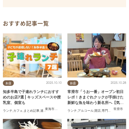
おすすめ記事一覧
2025.10.10
2025.10.28
お店
お店
知多半島で子連れランチにおすす
常滑市「うお一番」オープン初日
めのお店7選 | キッズスペースや授
レポ！きまぐれクックが手掛けた
乳室、個室も
新鮮な魚を味わう新名所へ【気に
なるリサーチ#31】
東海市
,
大府市
,
半田市
,
常滑市
,
武豊町
常滑市
ランチ
,
カフェ
,
まとめ記事
,
連載
,
親子
,
個室
ランチ
,
アルコール
,
開店
,
専門店
,
気になるリ