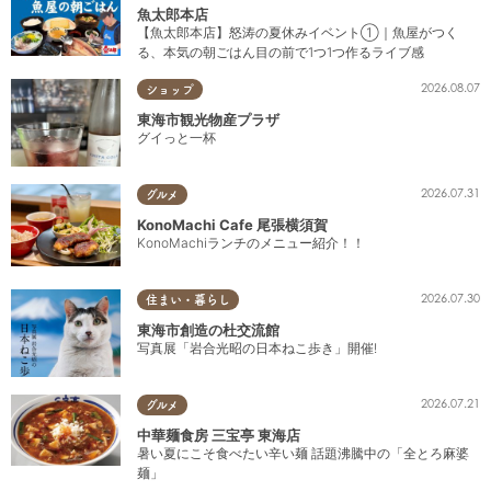
魚太郎本店
【魚太郎本店】怒涛の夏休みイベント①｜魚屋がつく
る、本気の朝ごはん目の前で1つ1つ作るライブ感
2026.08.07
ショップ
東海市観光物産プラザ
グイっと一杯
2026.07.31
グルメ
KonoMachi Cafe 尾張横須賀
KonoMachiランチのメニュー紹介！！
2026.07.30
住まい・暮らし
東海市創造の杜交流館
写真展「岩合光昭の日本ねこ歩き」開催!
2026.07.21
グルメ
中華麺食房 三宝亭 東海店
暑い夏にこそ食べたい辛い麺 話題沸騰中の「全とろ麻婆
麺」