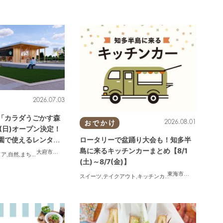
2026.07.03
「カラダうごかす森
2026.08.01
おでかけ
19(日)オープン決定！
ロータリーで盆踊り大会も！知多半
園で使えるレンタル
島に来るキッチンカーまとめ【8/1
大府市
,
東浦町
ドア
,
自然
,
まちネタ
,
家族
,
友人
,
ペット
,
トレンド
,
KURUTOHP
(土)～8/7(金)】
東海市
,
大府市
,
知多市
,
スイーツ
,
テイクアウト
,
キッチンカー
,
イベント
,
まとめ記事