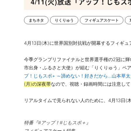
4/11(火)放送「アップ！じも
まちネタ
りくりゅう
フィギュアスケート
4月13日(木)に世界国別対抗戦が開幕するフィギ
今季グランプリファイナルと世界選手権の2冠に輝
市出身・ふるさと大使）が組む「りくりゅう」ペ
プ！じもスポ+ ～諦めない！好きだから…山本草太
(月)の深夜帯
なので、視聴・録画時間には注意して
リアルタイムで見られない人のために、4月13日(木)
特番『
#アップ
！
#じもスポ
＋』
フィギュアスケート特集