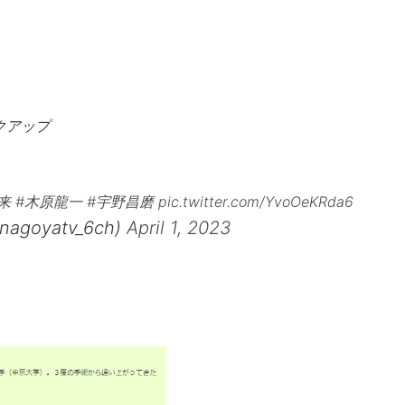
クアップ
来
#木原龍一
#宇野昌磨
pic.twitter.com/YvoOeKRda6
oyatv_6ch)
April 1, 2023