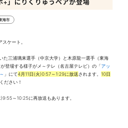
スポ+」にりくりゅうペアが登場
東海市
ュアスケート。
いた三浦璃来選手（中京大学）と木原龍一選手（東海
アが登場する様子がメ～テレ（名古屋テレビ）の
「
アッ
～
」にて
4月11日(火)0:57～1:29に放送
されます。
10日
ください！
9:55～10:25に再放送もあります。