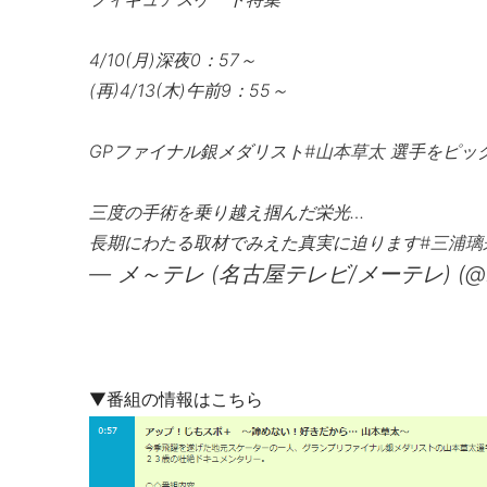
4/10(月)深夜0：57～
(再)4/13(木)午前9：55～
GPファイナル銀メダリスト
#山本草太
選手をピッ
三度の手術を乗り越え掴んだ栄光…
長期にわたる取材でみえた真実に迫ります
#三浦璃
— メ～テレ (名古屋テレビ/メーテレ) (@nag
▼番組の情報はこちら