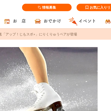
情報募集
お気に入りリ
お 店
おでかけ
イベント
火)放送「アップ！じもスポ+」にりくりゅうペアが登場