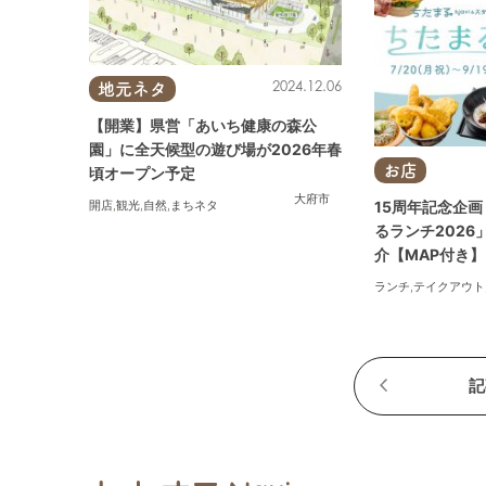
2024.12.06
地元ネタ
【開業】県営「あいち健康の森公
園」に全天候型の遊び場が2026年春
お店
頃オープン予定
大府市
開店
,
観光
,
自然
,
まちネタ
15周年記念企
るランチ2026
介【MAP付き】
ランチ
,
テイクアウト
記