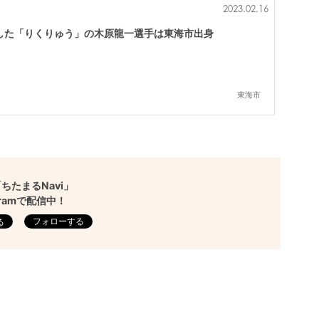
2023.02.16
した「りくりゅう」の木原龍一選手は東海市出身
東海市
ちたまるNavi」
agramで配信中！
フォローする