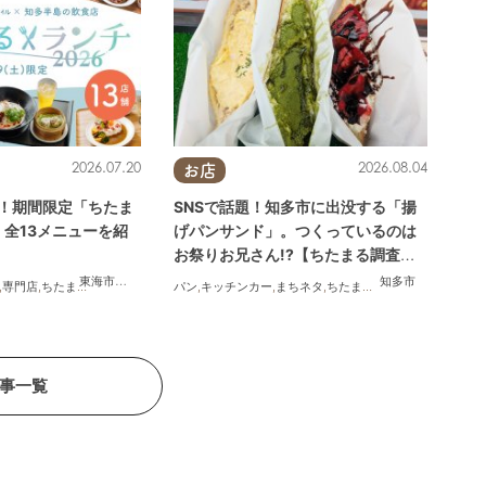
2026.07.20
2026.08.04
お店
画！期間限定「ちたま
SNSで話題！知多市に出没する「揚
」全13メニューを紹
げパンサンド」。つくっているのは
お祭りお兄さん!?【ちたまる調査隊#
55】
東海市
,
大府市
,
知多市
,
東浦町
,
半田市
,
常滑市
,
武豊町
知多市
,
専門店
,
ちたまるスタイル掲載店
,
パン
まとめ記事
,
キッチンカー
,
家族
,
カップル
,
まちネタ
,
おひとりさま
,
ちたまる調査隊
,
友人
,
行ってみたレ
事一覧