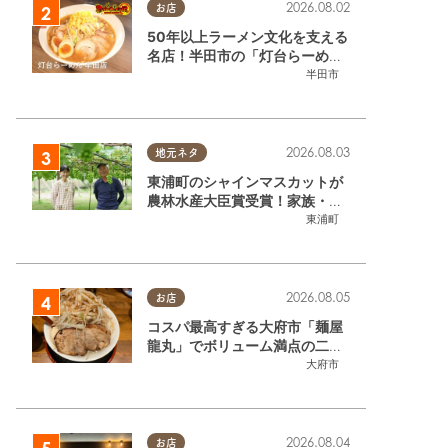
2026.08.02
お店
50年以上ラーメン文化を支える
名店！半田市の「灯台らーめん
半田店」へ【熱血ラーメン伝 8
半田市
月放送】
2026.08.03
地元ネタ
東浦町のシャインマスカットが
農林水産大臣賞受賞！家族・仲
間と歩んだ「水野農園」ブドウ
東浦町
づくりの軌跡
2026.08.05
お店
コスパ最高すぎる大府市「麺屋
龍丸」でボリューム満点の二郎
系ラーメンを堪能してきた
大府市
2026.08.04
お店