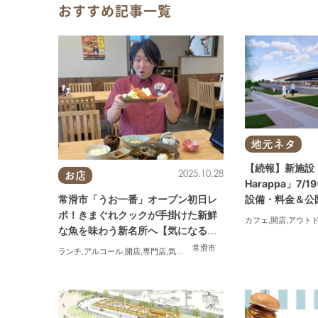
おすすめ記事一覧
地元ネタ
【続報】新施設
2025.10.28
お店
Harappa」7/
常滑市「うお一番」オープン初日レ
設備・料金＆公
ポ！きまぐれクックが手掛けた新鮮
アイテムも登場
カフェ
,
開店
,
アウト
な魚を味わう新名所へ【気になるリ
サーチ#31】
常滑市
ランチ
,
アルコール
,
開店
,
専門店
,
気になるリサーチ
,
家族
,
おひとりさま