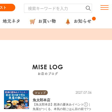
スト
地元ネタ
お買い物
お知らせ
MISE LOG
お店のブログ
2027.07.06
ショップ
魚太郎本店
【魚太郎本店】怒涛の夏休みイベント①｜
魚屋がつくる、本気の朝ごはん目の前で1つ