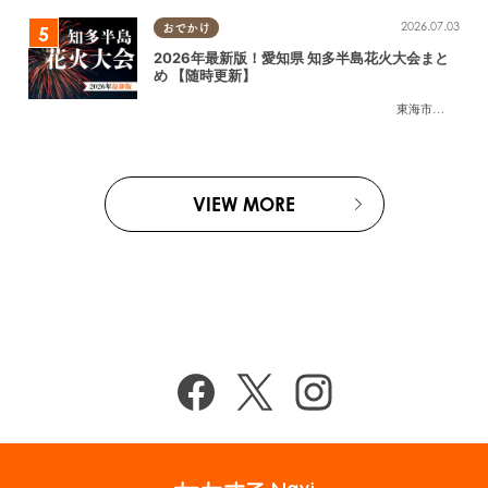
2026.07.03
おでかけ
2026年最新版！愛知県 知多半島花火大会まと
め 【随時更新】
東海市
,
大府市
,
知
VIEW MORE