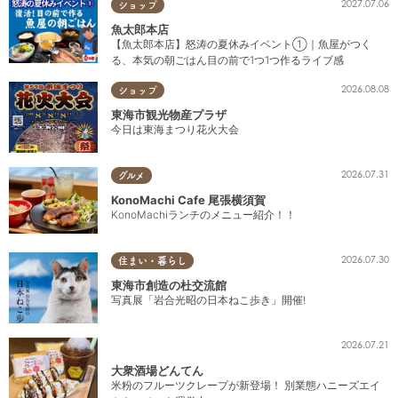
2027.07.06
ショップ
魚太郎本店
【魚太郎本店】怒涛の夏休みイベント①｜魚屋がつく
る、本気の朝ごはん目の前で1つ1つ作るライブ感
2026.08.08
ショップ
東海市観光物産プラザ
今日は東海まつり花火大会
2026.07.31
グルメ
KonoMachi Cafe 尾張横須賀
KonoMachiランチのメニュー紹介！！
2026.07.30
住まい・暮らし
東海市創造の杜交流館
写真展「岩合光昭の日本ねこ歩き」開催!
2026.07.21
大衆酒場どんてん
米粉のフルーツクレープが新登場！ 別業態ハニーズエイ