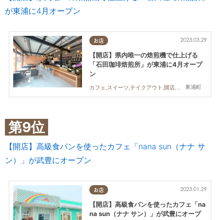
が東浦に4月オープン
2023.03.29
お店
【開店】県内唯一の焙煎機で仕上げる
「石田珈琲焙煎所」が東浦に4月オープ
ン
東浦町
カフェ,スイーツ,テイクアウト,開店,おひとりさま,友人,コーヒー
第9位
【開店】高級食パンを使ったカフェ「nana sun（ナナ サ
ン）」が武豊にオープン
2023.01.29
お店
【開店】高級食パンを使ったカフェ「na
na sun（ナナ サン）」が武豊にオープ