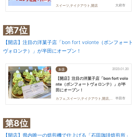
大府市
スイーツ,テイクアウト,開店
第7位
【開店】注目の洋菓子店「bon fort volonte（ボンフォート
ヴォロンテ）」が半田にオープン！
2023.01.20
お店
【開店】注目の洋菓子店「bon fort volo
nte（ボンフォートヴォロンテ）」が半
田にオープン！
半田市
カフェ,スイーツ,テイクアウト,開店,家族,友人
第8位
【開店】県内唯一の焙煎機で仕上げる「石田珈琲焙煎所」