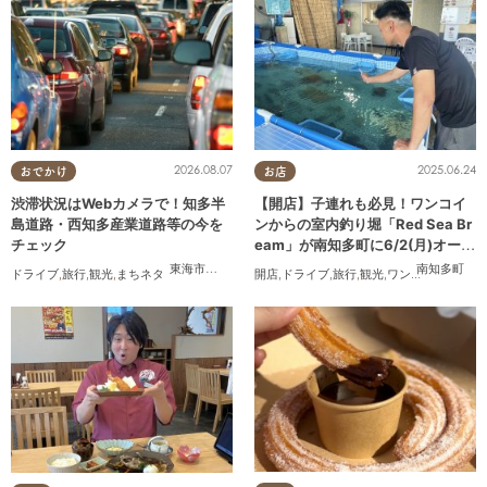
2026.08.07
2025.06.24
おでかけ
お店
渋滞状況はWebカメラで！知多半
【開店】子連れも必見！ワンコイ
島道路・西知多産業道路等の今を
ンからの室内釣り堀「Red Sea Br
チェック
eam」が南知多町に6/2(月)オープ
ン
東海市
,
大府市
,
知多市
,
東浦町
,
常滑市
,
南知多町
南知多町
ドライブ
,
旅行
,
観光
,
まちネタ
開店
,
ドライブ
,
旅行
,
観光
,
ワンコイン