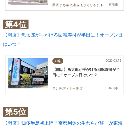
東海市
開店,まちネタ,家族,おひとりさま,トレンド,大田小学校
第4位
【開店】魚太郎が手がける回転寿司が半田に！オープン日
はいつ？
2023.03.18
お店
【開店】魚太郎が手がける回転寿司が半
田に！オープン日はいつ？
半田市
ランチ,ディナー,開店
第5位
【開店】知多半島初上陸「京都利休の生わらび餅」が東海