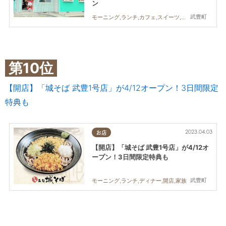
ン
武豊町
モーニング,ランチ,カフェ,スイーツ,開店,親子
第10位
【開店】「城そば 武豊1号店」が4/12オープン！3日間限定
特典も
2023.04.03
お店
【開店】「城そば 武豊1号店」が4/12オ
ープン！3日間限定特典も
武豊町
モーニング,ランチ,ディナー,開店,家族