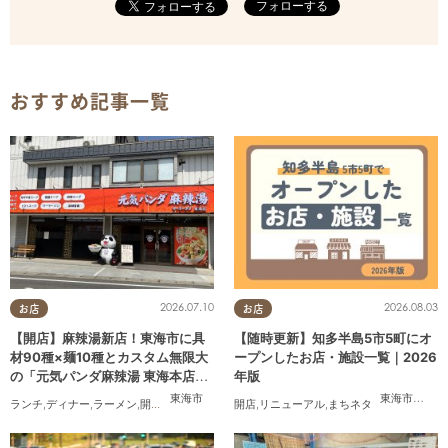
フォローする
おすすめ記事一覧
2026.07.10
2026.08.03
お店
お店
【開店】麻辣湯新店！東海市に具
【随時更新】知多半島5市5町にオ
材90種×麺10種とカスタム無限大
ープンしたお店・施設一覧｜2026
の「元気パンダ麻辣湯 東海本店」
年版
が6/12(金)オープン
東海市
東海市
,
大府
ランチ
,
ディナー
,
ラーメン
,
開店
,
夫婦
,
カップル
,
開店
おひとりさま
,
リニューアル
,
友人
,
,
まちネタ
トレンド