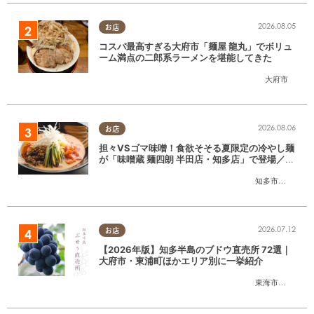
2026.08.05
お店
コスパ最高すぎる大府市「麺屋 龍丸」でボリュ
ーム満点の二郎系ラーメンを堪能してきた
大府市
2026.08.06
お店
担々VSゴマ味噌！食欲そそる夏限定の冷やし麺
が「味噌蔵 麺四朗 半田店・知多店」で登場／ち
たまる広告
知多市
,
半田市
2026.07.12
お店
【2026年版】知多半島のブドウ直売所 72選｜
大府市・東浦町ほかエリア別に一挙紹介
東海市
,
大府市
,
東