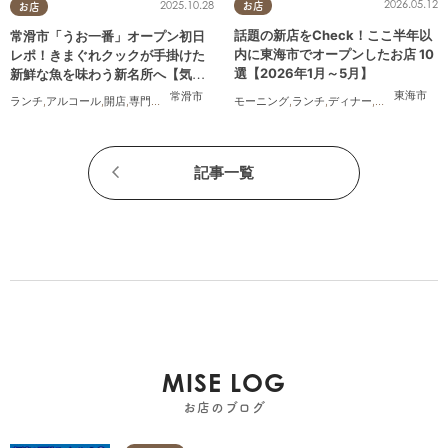
2026.05.12
2025.10.28
お店
お店
話題の新店をCheck！ここ半年以
常滑市「うお一番」オープン初日
内に東海市でオープンしたお店 10
レポ！きまぐれクックが手掛けた
選【2026年1月～5月】
新鮮な魚を味わう新名所へ【気に
なるリサーチ#31】
東海市
常滑市
モーニング
,
ランチ
,
ディナー
,
パン
,
カフェ
,
ス
ランチ
,
アルコール
,
開店
,
専門店
,
気になるリサーチ
,
家族
,
おひとりさま
記事一覧
MISE LOG
お店のブログ