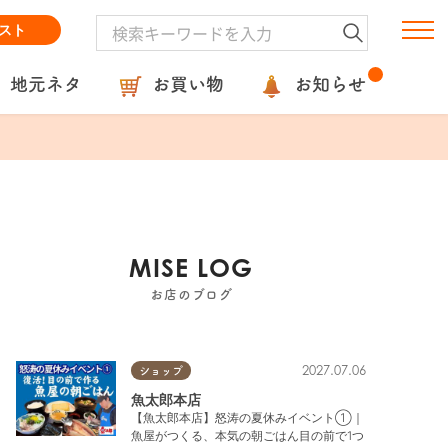
スト
地元ネタ
お買い物
お知らせ
MISE LOG
お店のブログ
2027.07.06
ショップ
魚太郎本店
【魚太郎本店】怒涛の夏休みイベント①｜
魚屋がつくる、本気の朝ごはん目の前で1つ