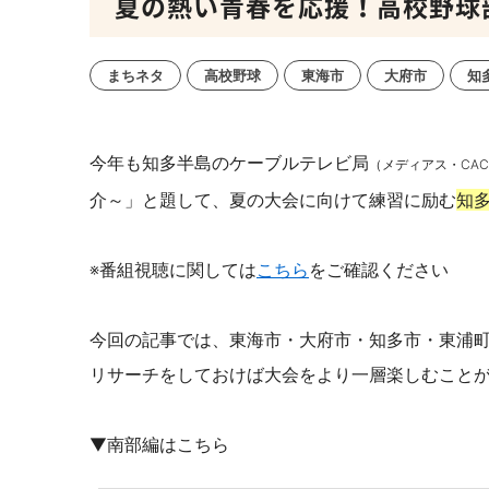
夏の熱い青春を応援！高校野球
まちネタ
高校野球
東海市
大府市
知
今年も知多半島のケーブルテレビ局
（メディアス・CAC
介～」と題して、
夏の大会に向けて練習に励む
知多
※番組視聴に関しては
こちら
をご確認ください
今回の記事では、東海市・大府市・知多市・東浦町
リサーチをしておけば大会をより一層楽しむこと
▼南部編はこちら