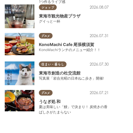
1つ作るライブ感
2026.08.07
ショップ
東海市観光物産プラザ
グイっと一杯
2026.07.31
グルメ
KonoMachi Cafe 尾張横須賀
KonoMachiランチのメニュー紹介！！
2026.07.30
住まい・暮らし
東海市創造の杜交流館
写真展「岩合光昭の日本ねこ歩き」開催!
2026.07.21
グルメ
うなぎ処 和
夏は美味しい「鰻」で決まり！ 炭焼きの香
ばしさがたまらない