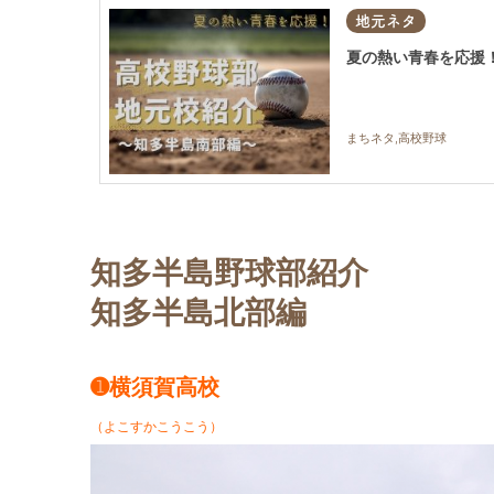
地元ネタ
夏の熱い青春を応援
まちネタ,高校野球
知多半島野球部紹介
知多半島北部編
➊横須賀高校
（よこすかこうこう）