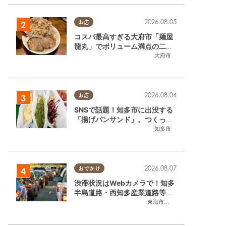
2026.08.05
お店
コスパ最高すぎる大府市「麺屋
龍丸」でボリューム満点の二郎
系ラーメンを堪能してきた
大府市
2026.08.04
お店
SNSで話題！知多市に出没する
「揚げパンサンド」。つくって
いるのはお祭りお兄さん!?【ち
知多市
たまる調査隊#55】
2026.08.07
おでかけ
渋滞状況はWebカメラで！知多
半島道路・西知多産業道路等の
今をチェック
東海市
,
大府市
,
知多市
,
東浦町
,
常