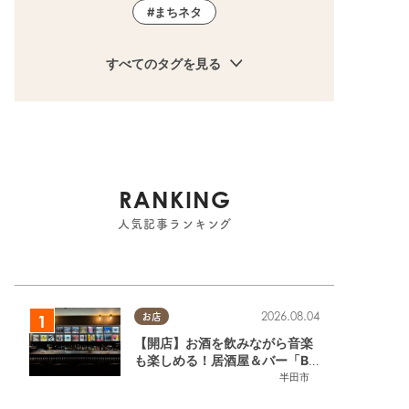
まちネタ
すべてのタグを見る
RANKING
人気記事ランキング
2026.08.04
お店
【開店】お酒を飲みながら音楽
も楽しめる！居酒屋＆バー「BL
OOMY（ブルーミー）」が7/3
半田市
(金)半田市でオープン