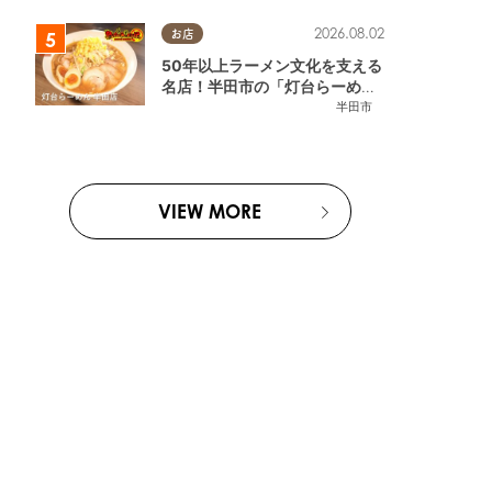
2026.08.02
お店
50年以上ラーメン文化を支える
名店！半田市の「灯台らーめん
半田店」へ【熱血ラーメン伝 8
半田市
月放送】
VIEW MORE