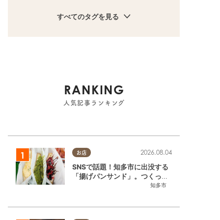
すべてのタグを見る
RANKING
人気記事ランキング
2026.08.04
お店
SNSで話題！知多市に出没する
「揚げパンサンド」。つくって
いるのはお祭りお兄さん!?【ち
知多市
たまる調査隊#55】