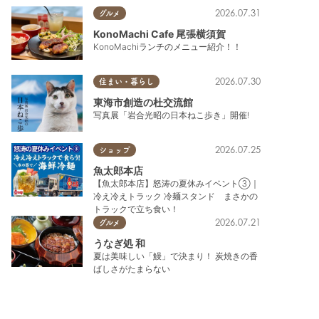
2026.07.31
グルメ
KonoMachi Cafe 尾張横須賀
KonoMachiランチのメニュー紹介！！
2026.07.30
住まい・暮らし
東海市創造の杜交流館
写真展「岩合光昭の日本ねこ歩き」開催!
2026.07.25
ショップ
魚太郎本店
【魚太郎本店】怒涛の夏休みイベント③｜
冷え冷えトラック 冷麺スタンド まさかの
トラックで立ち食い！
2026.07.21
グルメ
うなぎ処 和
夏は美味しい「鰻」で決まり！ 炭焼きの香
ばしさがたまらない