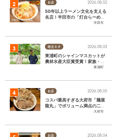
2026.08.02
お店
50年以上ラーメン文化を支える
名店！半田市の「灯台らーめん
半田店」へ【熱血ラーメン伝 8
半田市
月放送】
2026.08.03
地元ネタ
東浦町のシャインマスカットが
農林水産大臣賞受賞！家族・仲
間と歩んだ「水野農園」ブドウ
東浦町
づくりの軌跡
2026.08.05
お店
コスパ最高すぎる大府市「麺屋
龍丸」でボリューム満点の二郎
系ラーメンを堪能してきた
大府市
2026.08.04
お店