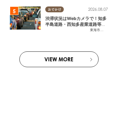
2026.08.07
おでかけ
渋滞状況はWebカメラで！知多
半島道路・西知多産業道路等の
今をチェック
東海市
,
大府市
,
知多市
,
東浦町
,
常
VIEW MORE