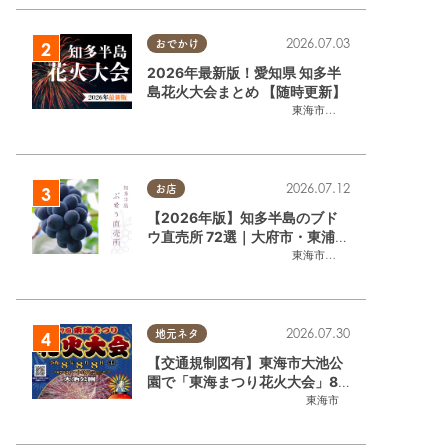
2026.07.03
おでかけ
2026年最新版！愛知県 知多半
島花火大会まとめ 【随時更新】
東海市
,
大府市
,
知多市
,
東浦町
,
阿
2026.07.12
お店
【2026年版】知多半島のブド
ウ直売所 72選｜大府市・東浦町
ほかエリア別に一挙紹介
東海市
,
大府市
,
東浦町
,
半田市
,
美
2026.07.30
地元ネタ
【交通規制図有】東海市大池公
園で「東海まつり花火大会」8/
8(土)に開催｜購入方法や駐車場
東海市
情報は？