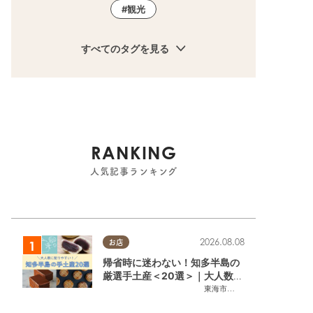
観光
すべてのタグを見る
RANKING
人気記事ランキング
2026.08.08
お店
帰省時に迷わない！知多半島の
厳選手土産＜20選＞｜大人数に
配りやすい個包装ギフト
東海市
,
大府市
,
知多市
,
東浦町
,
阿