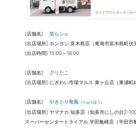
テイクアウト,キッチンカー
[店舗名]
笑らシェ
[出店場所] ホンヨシ 富木島店（東海市富木島町伏見
[出店時間] 15:00～18:00
[店舗名]
グリたこ
[出店場所] にぎわい市場マルス 東ヶ丘店（東浦町緒
[店舗名]
やきとり竜鳳
（りゅうほう）
[出店場所] ヤマナカ 知多店（知多市にしの台2-100
スーパーセンタートライアル 半田亀崎店（半田市亀崎