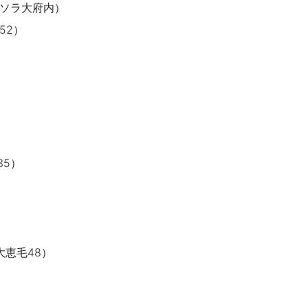
 リソラ大府内）
52）
35）
大恵毛48）