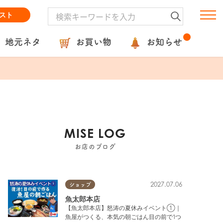
スト
地元ネタ
お買い物
お知らせ
MISE LOG
お店のブログ
2027.07.06
ショップ
魚太郎本店
【魚太郎本店】怒涛の夏休みイベント①｜
魚屋がつくる、本気の朝ごはん目の前で1つ