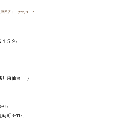
,専門店,ドーナツ,コーヒー
4-5-9）
川東仙台1-1）
-6）
町9-117）