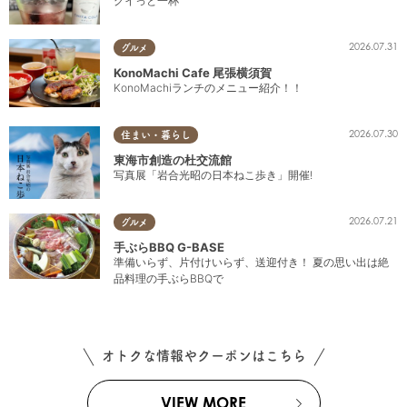
グイっと一杯
2026.07.31
グルメ
KonoMachi Cafe 尾張横須賀
KonoMachiランチのメニュー紹介！！
2026.07.30
住まい・暮らし
東海市創造の杜交流館
写真展「岩合光昭の日本ねこ歩き」開催!
2026.07.21
グルメ
手ぶらBBQ G-BASE
準備いらず、片付けいらず、送迎付き！ 夏の思い出は絶
品料理の手ぶらBBQで
オトクな情報やクーポンはこちら
VIEW MORE