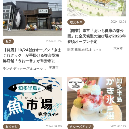
2024.12.06
地元ネタ
【開業】県営「あいち健康の森公
園」に全天候型の遊び場が2026年
2025.10.24
春頃オープン予定
お店
大府市
【開店】10/24(金)オープン「きま
開店
,
観光
,
自然
,
まちネタ
ぐれクック」が手掛ける複合型海
鮮店舗「うお一番」が常滑市に誕
生！
常滑市
ランチ
,
ディナー
,
アルコール
,
開店
,
まちネタ
2026.04.08
2023.07.19
おでかけ
クローズアップ