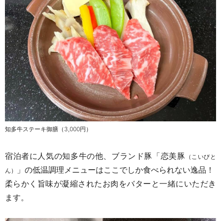
知多牛ステーキ御膳（
3,000
円）
宿泊者に人気の知多牛の他、ブランド豚「恋美豚
（こいびと
」の低温調理メニューはここでしか食べられない逸品！
ん）
柔らかく旨味が凝縮されたお肉をバターと一緒にいただき
ます。