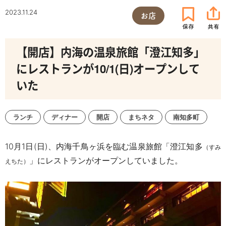
2023.11.24
お店
【開店】内海の温泉旅館「澄江知多」
にレストランが10/1(日)オープンして
いた
ランチ
ディナー
開店
まちネタ
南知多町
10
月
1
日(日)、内海千鳥ヶ浜を臨む温泉旅館「澄江知多
（すみ
」にレストランがオープンしていました。
えちた）