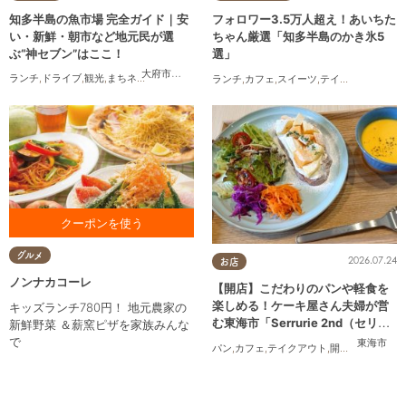
知多半島の魚市場 完全ガイド｜安
フォロワー3.5万人超え！あいちた
い・新鮮・朝市など地元民が選
ちゃん厳選「知多半島のかき氷5
ぶ“神セブン”はここ！
選」
大府市
,
半田市
,
常滑市
,
美浜町
,
南知多町
ランチ
,
ドライブ
,
観光
,
まちネタ
,
連載
,
家族
,
カップル
,
友人
ランチ
,
カフェ
,
スイーツ
,
テイクアウト
お食事をご利用の方に カタラ
グルメ
2026.07.24
ーナプレゼント ※1クーポンで
お店
最大4名様まで対応
ノンナカコーレ
【開店】こだわりのパンや軽食を
楽しめる！ケーキ屋さん夫婦が営
キッズランチ780円！ 地元農家の
む東海市「Serrurie 2nd（セリュ
新鮮野菜 ＆薪窯ピザを家族みんな
リエ セカンド）」6/29(月)テスト
で
東海市
パン
,
カフェ
,
テイクアウト
,
開店
,
専門店
,
まち
オープン