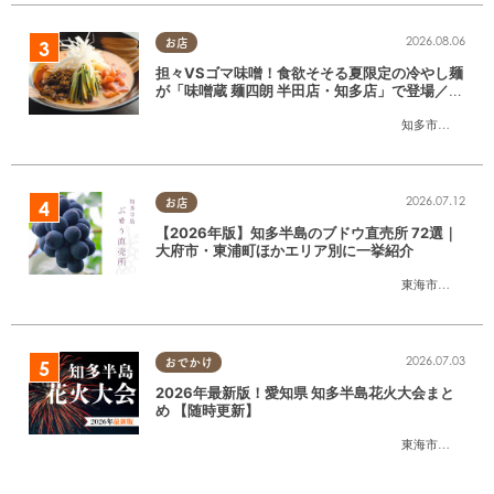
2026.08.06
お店
担々VSゴマ味噌！食欲そそる夏限定の冷やし麺
が「味噌蔵 麺四朗 半田店・知多店」で登場／ち
たまる広告
知多市
,
半田市
2026.07.12
お店
【2026年版】知多半島のブドウ直売所 72選｜
大府市・東浦町ほかエリア別に一挙紹介
東海市
,
大府市
,
東
2026.07.03
おでかけ
2026年最新版！愛知県 知多半島花火大会まと
め 【随時更新】
東海市
,
大府市
,
知