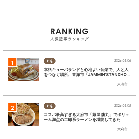
RANKING
人気記事ランキング
2026.08.06
お店
本格キューバサンドと心地よい音楽で、人と人
をつなぐ場所。東海市「JAMMIN'STANDHOU
SE」に行ってみた
東海市
2026.08.05
お店
コスパ最高すぎる大府市「麺屋 龍丸」でボリュ
ーム満点の二郎系ラーメンを堪能してきた
大府市