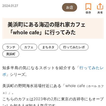
2024.01.27
お店
美浜町にある海辺の隠れ家カフェ
「whole cafe」に行ってみた
ランチ
カフェ
まちネタ
行ってみたレポ
美浜町
知多半島の気になるスポットを紹介する「
行ってみたレ
ポ
」シリーズ。
美浜町の野間海水浴場付近にある「w
hole cafe
（ホ
ール カフ
」。
ェ
）
こちらのカフェは
2023
年の
2
月に東京の吉祥寺にもオープ
ンした知る人ぞ知る人気店です。