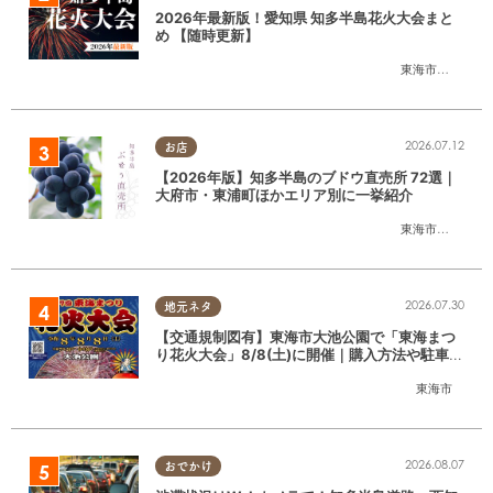
2026年最新版！愛知県 知多半島花火大会まと
め 【随時更新】
東海市
,
大府市
,
知
2026.07.12
お店
【2026年版】知多半島のブドウ直売所 72選｜
大府市・東浦町ほかエリア別に一挙紹介
東海市
,
大府市
,
東
2026.07.30
地元ネタ
【交通規制図有】東海市大池公園で「東海まつ
り花火大会」8/8(土)に開催｜購入方法や駐車場
情報は？
東海市
2026.08.07
おでかけ