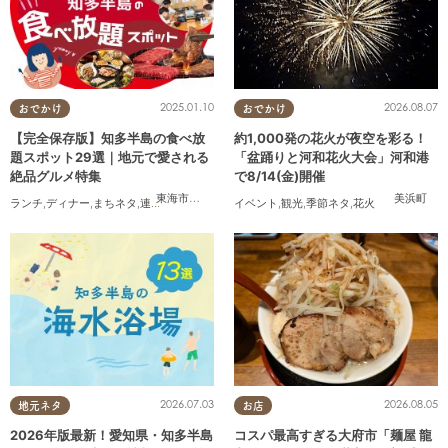
2025.01.10
2026.08.07
おでかけ
おでかけ
【完全保存版】知多半島の食べ放
約1,000発の花火が夜空を彩る！
題スポット29選｜地元で愛される
「盆踊りと河和花火大会」河和港
絶品グルメ特集
で8/14(金)開催
東海市
,
大府市
,
知多市
,
東浦町
,
阿久比町
,
半田市
,
常滑市
美浜町
,
武豊
ランチ
,
ディナー
,
まちネタ
,
連載
,
コスパ抜群
イベント
,
観光
,
季節ネタ
,
花火
2026.07.03
2026.08.05
地元ネタ
お店
2026年版最新！愛知県・知多半島
コスパ最高すぎる大府市「麺屋 龍