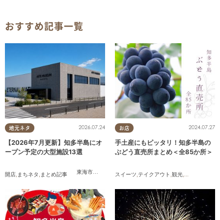
おすすめ記事一覧
2026.07.24
2024.07.27
地元ネタ
お店
【2026年7月更新】知多半島にオ
手土産にもピッタリ！知多半島の
ープン予定の大型施設13選
ぶどう直売所まとめ＜全85か所＞
東海市
,
大府市
,
知多市
,
美浜町
,
南知多町
開店
,
まちネタ
,
まとめ記事
スイーツ
,
テイクアウト
,
観光
,
アウトドア
,
季