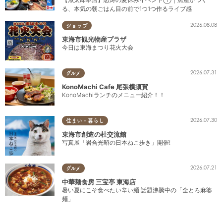
る、本気の朝ごはん目の前で1つ1つ作るライブ感
2026.08.08
ショップ
東海市観光物産プラザ
今日は東海まつり花火大会
2026.07.31
グルメ
KonoMachi Cafe 尾張横須賀
KonoMachiランチのメニュー紹介！！
2026.07.30
住まい・暮らし
東海市創造の杜交流館
写真展「岩合光昭の日本ねこ歩き」開催!
2026.07.21
グルメ
中華麺食房 三宝亭 東海店
暑い夏にこそ食べたい辛い麺 話題沸騰中の「全とろ麻婆
麺」