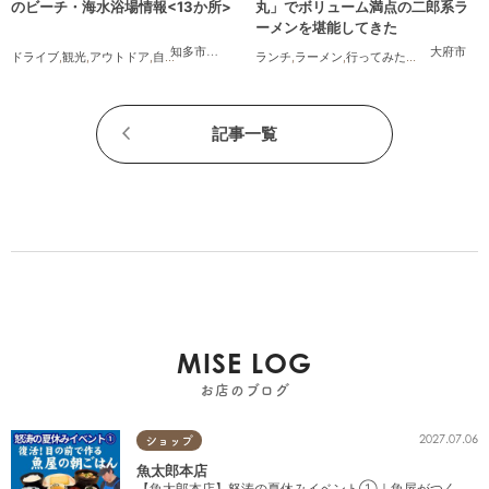
のビーチ・海水浴場情報<13か所>
丸」でボリューム満点の二郎系ラ
ーメンを堪能してきた
知多市
,
常滑市
,
美浜町
,
南知多町
大府市
ドライブ
,
観光
,
アウトドア
,
自然
,
まちネタ
,
季節ネタ
ランチ
,
まとめ記事
,
ラーメン
,
,
親子
行ってみたレポ
,
家族
,
カップル
,
おひとり
,
友人
記事一覧
MISE LOG
お店のブログ
2027.07.06
ショップ
魚太郎本店
【魚太郎本店】怒涛の夏休みイベント①｜魚屋がつく