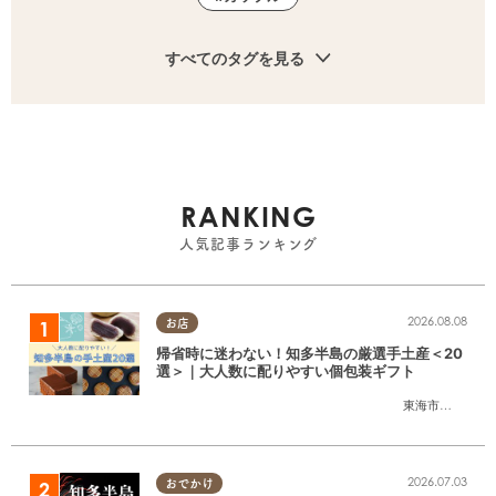
すべてのタグを見る
RANKING
人気記事ランキング
2026.08.08
お店
帰省時に迷わない！知多半島の厳選手土産＜20
選＞｜大人数に配りやすい個包装ギフト
東海市
,
大府市
,
知
2026.07.03
おでかけ