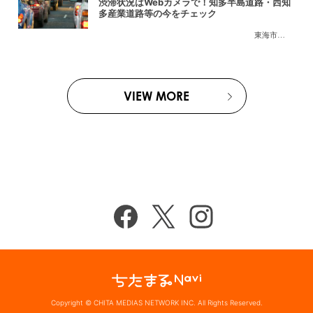
渋滞状況はWebカメラで！知多半島道路・西知
多産業道路等の今をチェック
東海市
,
大府市
,
知
VIEW MORE
Copyright © CHITA MEDIAS NETWORK INC. All Rights Reserved.