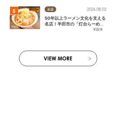
2026.08.02
お店
50年以上ラーメン文化を支える
名店！半田市の「灯台らーめん
半田店」へ【熱血ラーメン伝 8
半田市
月放送】
VIEW MORE