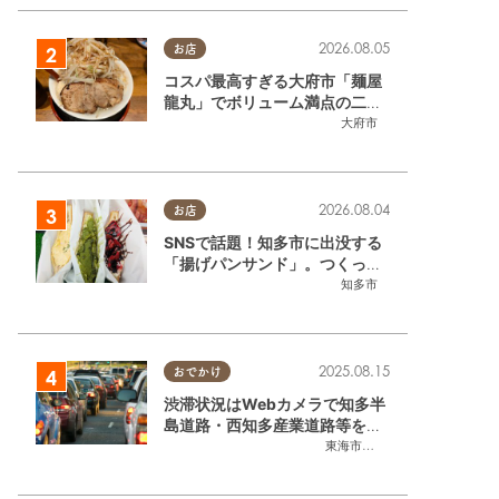
2026.08.05
お店
コスパ最高すぎる大府市「麺屋
龍丸」でボリューム満点の二郎
系ラーメンを堪能してきた
大府市
2026.08.04
お店
SNSで話題！知多市に出没する
「揚げパンサンド」。つくって
いるのはお祭りお兄さん!?【ち
知多市
たまる調査隊#55】
2025.08.15
おでかけ
渋滞状況はWebカメラで知多半
島道路・西知多産業道路等をチ
ェック
東海市
,
大府市
,
知多市
,
東浦町
,
常