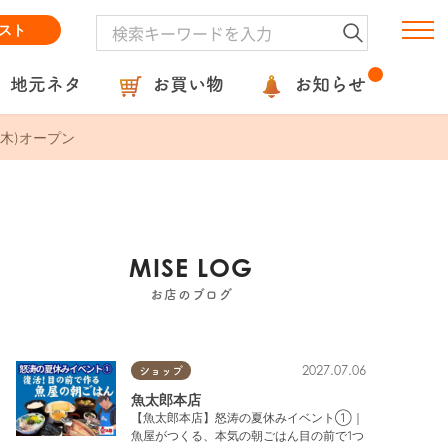
スト
地元ネタ
お買い物
お知らせ
(木)オープン
MISE LOG
お店のブログ
2027.07.06
ショップ
魚太郎本店
【魚太郎本店】怒涛の夏休みイベント①｜
魚屋がつくる、本気の朝ごはん目の前で1つ