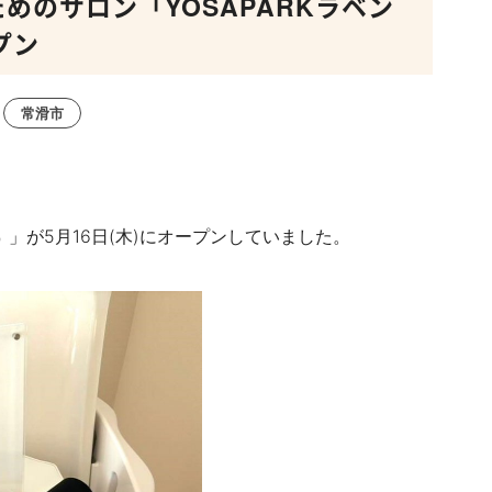
めのサロン「YOSAPARKラベン
プン
常滑市
」が5月16日(木)に
オープンしていました。
）