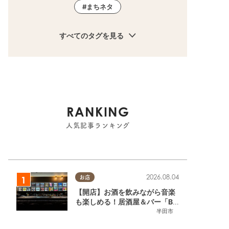
まちネタ
すべてのタグを見る
RANKING
人気記事ランキング
2026.08.04
お店
【開店】お酒を飲みながら音楽
も楽しめる！居酒屋＆バー「BL
OOMY（ブルーミー）」が7/3
半田市
(金)半田市でオープン