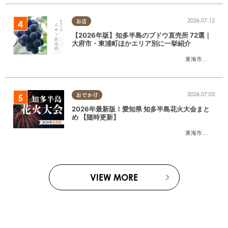
2026.07.12
お店
【2026年版】知多半島のブドウ直売所 72選｜
大府市・東浦町ほかエリア別に一挙紹介
東海市
,
大府市
,
東
2026.07.03
おでかけ
2026年最新版！愛知県 知多半島花火大会まと
め 【随時更新】
東海市
,
大府市
,
知
VIEW MORE