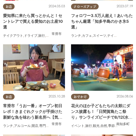
2024.05.03
2023.07.19
お店
クローズアップ
愛知県に来たら買っとかんと！セ
フォロワー3.5万人超え！あいちた
ントレアで買える愛知のお土産10
ちゃん厳選「知多半島のかき氷5
選
選」
常滑市
テイクアウト
,
ドライブ
,
旅行
,
観光
,
家族
,
友人
ランチ
,
カフェ
,
スイーツ
,
テイクアウト
2025.10.28
2026.08.06
お店
おでかけ
常滑市「うお一番」オープン初日
花火のほか子どもたちの太鼓にダ
レポ！きまぐれクックが手掛けた
ンス披露も！「日間賀島たこ祭
新鮮な魚を味わう新名所へ【気に
り」サンライズビーチで8/12(水)
なるリサーチ#31】
開催
常滑市
南知多町
ランチ
,
アルコール
,
開店
,
専門店
,
気になるリサーチ
イベント
,
家族
,
,
おひとりさま
旅行
,
観光
,
自然
,
季節ネタ
,
花火