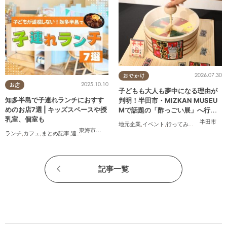
2026.07.30
おでかけ
2025.10.10
お店
子どもも大人も夢中になる理由が
知多半島で子連れランチにおすす
判明！半田市・MIZKAN MUSEU
めのお店7選 | キッズスペースや授
Mで話題の「酢っごい展」へ行っ
乳室、個室も
てみた｜7/25(土)～8/30(日)／ち
半田市
地元企業
,
イベント
,
行ってみたレポ
,
ちたま
たまる広告
東海市
,
大府市
,
半田市
,
常滑市
,
武豊町
ランチ
,
カフェ
,
まとめ記事
,
連載
,
親子
,
個室
記事一覧