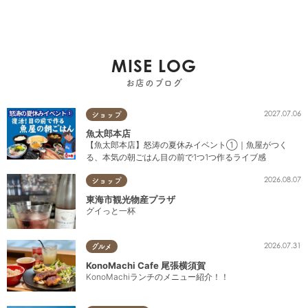
MISE LOG
お店のブログ
2027.07.06
ショップ
魚太郎本店
【魚太郎本店】怒涛の夏休みイベント①｜魚屋がつく
る、本気の朝ごはん目の前で1つ1つ作るライブ感
2026.08.07
ショップ
東海市観光物産プラザ
グイっと一杯
2026.07.31
グルメ
KonoMachi Cafe 尾張横須賀
KonoMachiランチのメニュー紹介！！