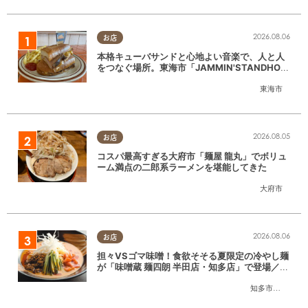
2026.08.06
お店
本格キューバサンドと心地よい音楽で、人と人
をつなぐ場所。東海市「JAMMIN'STANDHOU
SE」に行ってみた
東海市
2026.08.05
お店
コスパ最高すぎる大府市「麺屋 龍丸」でボリュ
ーム満点の二郎系ラーメンを堪能してきた
大府市
2026.08.06
お店
担々VSゴマ味噌！食欲そそる夏限定の冷やし麺
が「味噌蔵 麺四朗 半田店・知多店」で登場／ち
たまる広告
知多市
,
半田市