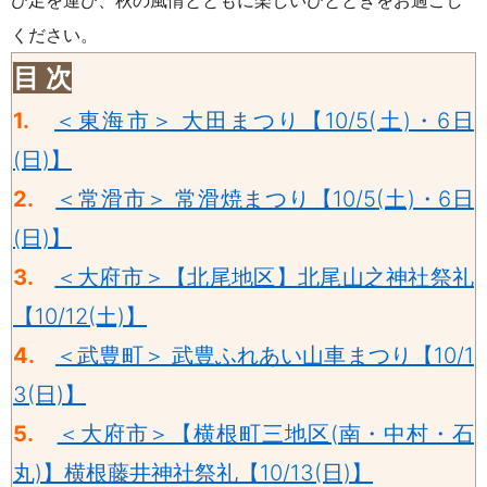
ひ足を運び、秋の風情とともに楽しいひとときをお過ごし
ください。
目 次
1.
＜東海市＞ 大田まつり【10/5(土)・6日
(日)】
2.
＜常滑市＞ 常滑焼まつり【10/5(土)・6日
(日)】
3.
＜大府市＞【北尾地区】北尾山之神社祭礼
【10/12(土)】
4.
＜武豊町＞
武豊ふれあい山車まつり【10/1
3(日)】
5.
＜大府市＞【横根町三地区(南・中村・石
丸)】横根藤井神社祭礼【10/13(日)】