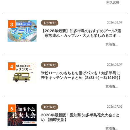
阿久比町
ン
2026.08.09
おでかけ
【2026年最新】知多半島のおすすめプール7選
｜家族連れ・カップル・大人も楽しめるスポッ
ト徹底ガイド
東海市
,
大府市
,
知
2026.08.07
おでかけ
米粉ロールのもちもち揚げパンも！知多半島に
来るキッチンカーまとめ【8/8(土)～8/14(金)】
東海市
,
大府市
,
知
2026.07.03
おでかけ
2026年最新版！愛知県 知多半島花火大会まと
め 【随時更新】
東海市
,
大府市
,
知