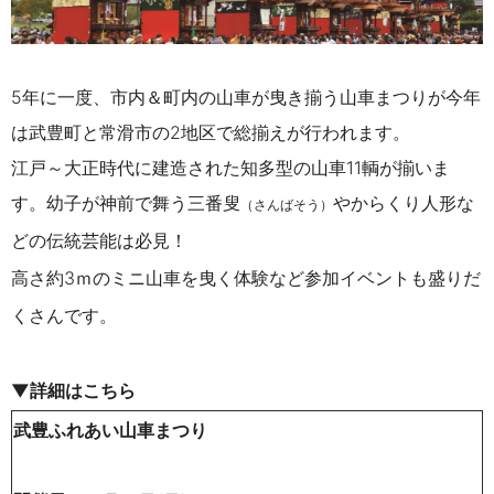
5年に一度、市内＆町内の山車が曳き揃う山車まつりが今年
は武豊町と常滑市の2地区で総揃えが行われます。
江戸～大正時代に建造された知多型の山車11輌が揃いま
す。幼子が神前で舞う三番叟
やからくり人形な
（さんばそう）
どの伝統芸能は必見！
高さ約3ｍのミニ山車を曳く体験など参加イベントも盛りだ
くさんです。
▼詳細はこちら
武豊ふれあい山車まつり