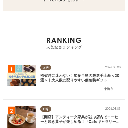
RANKING
人気記事ランキング
2026.08.08
お店
帰省時に迷わない！知多半島の厳選手土産＜20
選＞｜大人数に配りやすい個包装ギフト
東海市
,
大府市
,
知
2026.08.09
お店
【開店】アンティーク家具が並ぶ店内でコーヒ
ーと焼き菓子が楽しめる！「CafeギャラリーA
gui」が6/1(月)阿久比町でリニューアルオープ