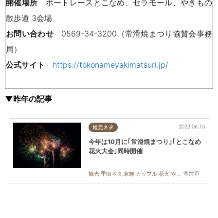
開催場所
ボートレースとこなめ、セラモール、やきもの
散歩道 3会場
お問い合わせ
0569-34-3200（常滑焼まつり協賛会事務
局）
公式サイト
https://tokonameyakimatsuri.jp/
▼昨年の記事
2023.06.15
地元ネタ
今年は10月に｢常滑焼まつり｣｢とこなめ
花火大会｣同時開催
常滑市
観光,季節ネタ,家族,カップル,花火,やきもの