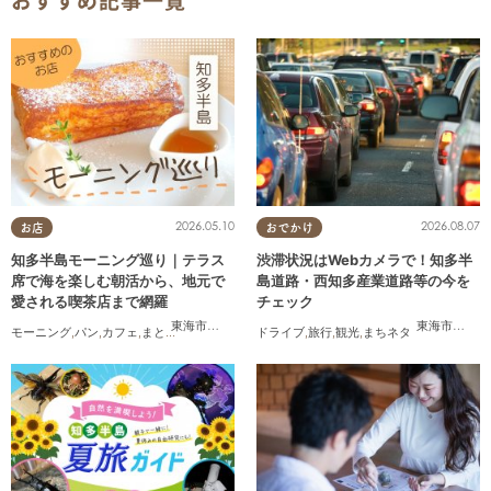
おすすめ記事一覧
2026.05.10
2026.08.07
お店
おでかけ
知多半島モーニング巡り｜テラス
渋滞状況はWebカメラで！知多半
席で海を楽しむ朝活から、地元で
島道路・西知多産業道路等の今を
愛される喫茶店まで網羅
チェック
東海市
,
知多市
,
阿久比町
,
半田市
,
常滑市
,
美浜町
東海市
,
大府
モーニング
,
パン
,
カフェ
,
まとめ記事
,
コスパ抜群
ドライブ
,
旅行
,
観光
,
まちネタ