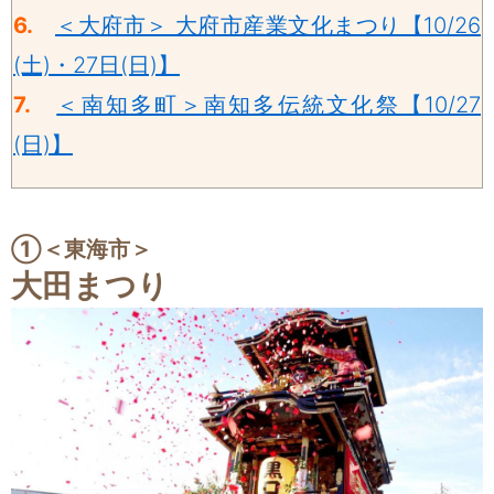
6.
＜大府市＞ 大府市産業文化まつり【10/26
(土)・27日(日)】
7.
＜南知多町＞南知多伝統文化祭【10/27
(日)】
①＜東海市＞
大田まつり