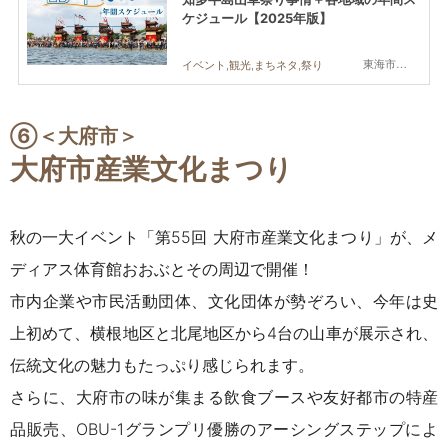
ケジュール【2025年版】
東海市,大府市,知多市,東浦町,阿久比町,半田市,常滑市,武豊町,美浜町,南知多町
イベント,観光,まちネタ,祭り
⑥＜
大府市
＞
大府市産業文化まつり
秋の一大イベント「第55回 大府市産業文化まつり」が、メ
ディアス体育館おおぶとその周辺で開催！
市内企業や市民活動団体、文化団体が勢ぞろい、今年は史
上初めて、横根地区と北尾地区から4台の山車が展示され、
伝統文化の魅力もたっぷり感じられます。
さらに、大府市の味が集まる飲食ブースや友好都市の特産
品販売、OBU-1グランプリ優勝のアーシングステップによ