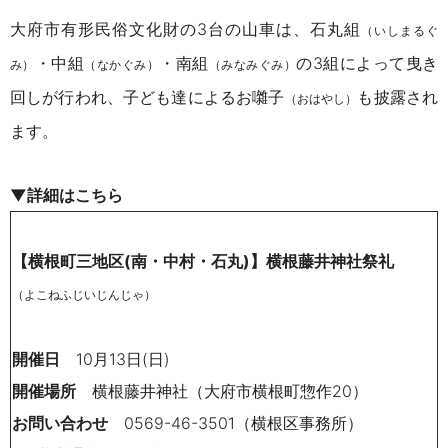
大府市有形民俗文化財の3台の山車は、石丸組
（いしまるぐ
・中組
・南組
の3組によって曳き
み）
（なかぐみ）
（みなみぐみ）
回しが行われ、子ども達によるお囃子
も披露され
（おはやし）
ます。
▼詳細はこちら
【横根町三地区(南・中村・石丸)】横根藤井神社祭礼
（よこねふじいじんじゃ）
開催日
10月13日(日)
開催場所
横根藤井神社（大府市横根町惣作20）
お問い合わせ
0569-46-3501（横根区事務所）