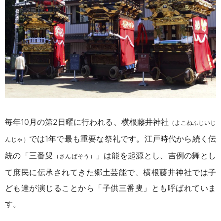
毎年10月の第2日曜に行われる、横根藤井神社
（よこねふじいじ
では1年で最も重要な祭礼です。江戸時代から続く伝
んじゃ）
統の「三番叟
」は能を起源とし、吉例の舞とし
（さんばそう）
て庶民に伝承されてきた郷土芸能で、横根藤井神社では子
ども達が演じることから「子供三番叟」とも呼ばれていま
す。