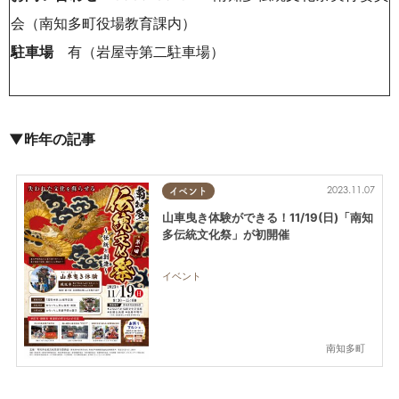
会（南知多町役場教育課内）
駐車場
有（岩屋寺第二駐車場）
▼昨年の記事
2023.11.07
イベント
山車曳き体験ができる！11/19(日)「南知
多伝統文化祭」が初開催
イベント
南知多町