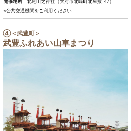
開催場所
北尾山之神社（大府市北崎町北屋敷147）
※公共交通機関をご利用ください
④＜武豊町
＞
武豊ふれあい山車まつり