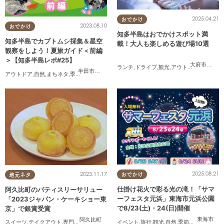
2025.04.21
おでかけ
2023.08.10
おでかけ
知多半島はおでかけスポット満
知多半島でカブトムシ採集＆星空
載！大人も楽しめる遊び場10選
観察をしよう！夏旅ガイド＜前編
＞【知多半島レポ#25】
大府市
,
東浦
ランチ
,
ドライブ
,
観光
,
アウトドア
,
親子
,
カッ
半田市
,
武豊町
アウトドア
,
自然
,
まちネタ
,
季節ネタ
,
親子
,
家族
,
知多半島レポ
2025.08.21
2023.11.17
おでかけ
地元ネタ
仕掛け花火で彩る光の滝！「サマ
阿久比町のパティスリーサリュー
ーフェスタ元浜」東海市元浜公園
「2023ジャパン・ケーキショー東
で8/23(土)・24(日)開催
京」で銀賞受賞
東海市
阿久比町
イベント
,
旅行
,
観光
,
自然
,
季節ネタ
,
花火
スイーツ
,
テイクアウト
,
専門店
,
まちネタ