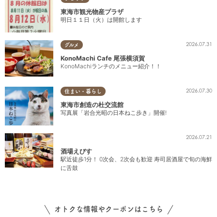
東海市観光物産プラザ
明日１１日（火）は開館します
2026.07.31
グルメ
KonoMachi Cafe 尾張横須賀
KonoMachiランチのメニュー紹介！！
2026.07.30
住まい・暮らし
東海市創造の杜交流館
写真展「岩合光昭の日本ねこ歩き」開催!
2026.07.21
酒場えびす
駅近徒歩1分！ 0次会、2次会も歓迎 寿司居酒屋で旬の海鮮
に舌鼓
オトクな情報やクーポンはこちら