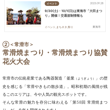
2023.09.28
イベント
9/30(土)・10/1(日)は東海市「大田まつ
り」開催！交通規制情報も
東海市
イベント,まちネタ,祭り
②
＜常滑市＞
常滑焼まつり・常滑焼まつり協賛
花火大会
常滑市の伝統産業である陶器製造「釜業
」の歴
（ようぎょう）
史を感じる「常滑やきもの散歩道」。昭和初期の風情が残
るこのエリアは、今や人気の観光スポットです。
そんな常滑の魅力を存分に味わえる「第58回 常滑焼まつ