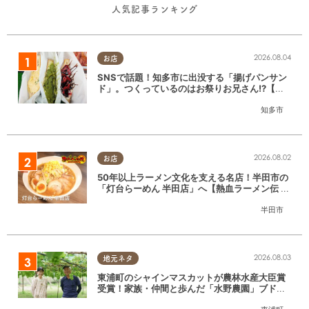
人気記事ランキング
2026.08.04
お店
SNSで話題！知多市に出没する「揚げパンサン
ド」。つくっているのはお祭りお兄さん!?【ち
たまる調査隊#55】
知多市
2026.08.02
お店
50年以上ラーメン文化を支える名店！半田市の
「灯台らーめん 半田店」へ【熱血ラーメン伝 8
月放送】
半田市
2026.08.03
地元ネタ
東浦町のシャインマスカットが農林水産大臣賞
受賞！家族・仲間と歩んだ「水野農園」ブドウ
づくりの軌跡