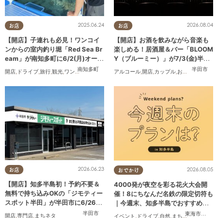
2025.06.24
2026.08.04
お店
お店
【開店】子連れも必見！ワンコイ
【開店】お酒を飲みながら音楽も
ンからの室内釣り堀「Red Sea Br
楽しめる！居酒屋＆バー「BLOOM
eam」が南知多町に6/2(月)オープ
Y（ブルーミー）」が7/3(金)半田
ン
市でオープン
南知多町
半田市
開店
,
ドライブ
,
旅行
,
観光
,
ワンコイン
アルコール
,
開店
,
カップル
,
おひとりさま
,
友
2026.06.23
2026.08.05
お店
おでかけ
【開店】知多半島初！予約不要＆
4000発が夜空を彩る花火大会開
無料で持ち込みOKの「ジモティー
催！8にちなんだ名鉄の限定切符も
スポット半田」が半田市に6/26
｜今週末、知多半島でおすすめの
(金)オープン
プラン【8/8(土)・9(日)】
半田市
東海市
,
大府
開店
,
専門店
,
まちネタ
イベント
,
ドライブ
,
自然
,
まちネタ
,
季節ネタ
,