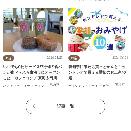
2026.03.29
2024.05.03
お店
お店
いつでも0円サービス!?行列の食パ
愛知県に来たら買っとかんと！セ
ンが食べられる東海市にオープン
ントレアで買える愛知のお土産10
した「カフェヨシノ 東海太田川
選
店」に行ってみた
東海市
常滑市
パン
,
カフェ
,
スイーツ
,
テイクアウト
,
家族
,
カップル
テイクアウト
,
おひとりさま
,
ドライブ
,
友人
,
旅行
,
観光
,
家族
,
友人
記事一覧