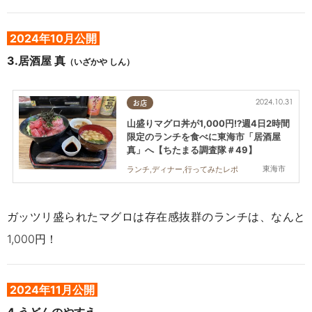
2024年10月公開
3.居酒屋 真
（いざかや しん）
2024.10.31
お店
山盛りマグロ丼が1,000円!?週4日2時間
限定のランチを食べに東海市「居酒屋
真」へ【ちたまる調査隊＃49】
東海市
ランチ,ディナー,行ってみたレポ
ガッツリ盛られたマグロは存在感抜群のランチは、なんと
1,000円！
2024年11月公開
4
.うどんのやすえ