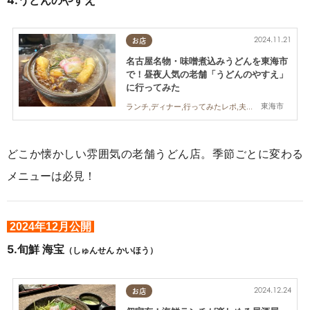
2024.11.21
お店
名古屋名物・味噌煮込みうどんを東海市
で！昼夜人気の老舗「うどんのやすえ」
に行ってみた
東海市
ランチ,ディナー,行ってみたレポ,夫婦,家族,おひとりさま
どこか懐かしい雰囲気の老舗うどん店。季節ごとに変わる
メニューは必見！
2024年12月公開
5.旬鮮 海宝
（しゅんせん かいほう）
2024.12.24
お店