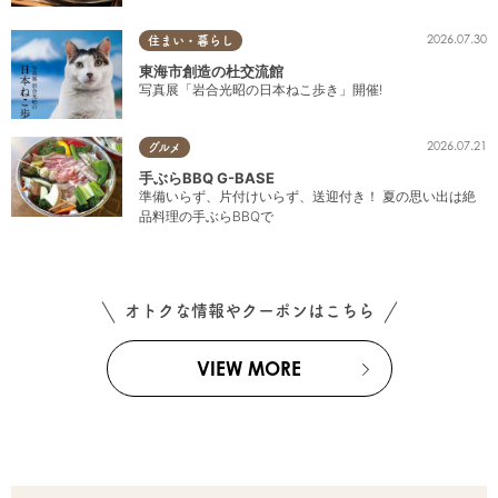
2026.07.30
住まい・暮らし
東海市創造の杜交流館
写真展「岩合光昭の日本ねこ歩き」開催!
2026.07.21
グルメ
手ぶらBBQ G-BASE
準備いらず、片付けいらず、送迎付き！ 夏の思い出は絶
品料理の手ぶらBBQで
オトクな情報やクーポンはこちら
VIEW MORE