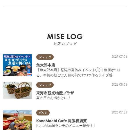
MISE LOG
お店のブログ
2027.07.06
ショップ
魚太郎本店
【魚太郎本店】怒涛の夏休みイベント①｜魚屋がつく
る、本気の朝ごはん目の前で1つ1つ作るライブ感
2026.08.06
ショップ
東海市観光物産プラザ
夏の日のお出かけに！
2026.07.31
グルメ
KonoMachi Cafe 尾張横須賀
KonoMachiランチのメニュー紹介！！