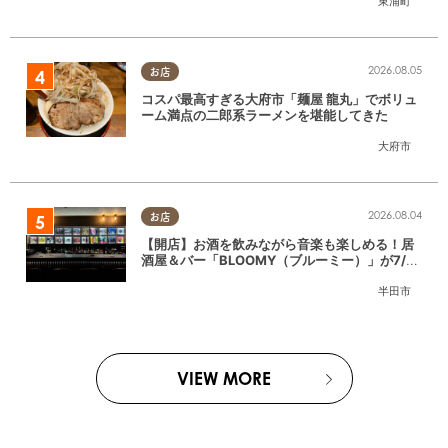
東浦町
2026.08.05
お店
コスパ最高すぎる大府市「麺屋 龍丸」でボリュ
ーム満点の二郎系ラーメンを堪能してきた
大府市
2026.08.04
お店
【開店】お酒を飲みながら音楽も楽しめる！居
酒屋＆バー「BLOOMY（ブルーミー）」が7/3
(金)半田市でオープン
半田市
VIEW MORE