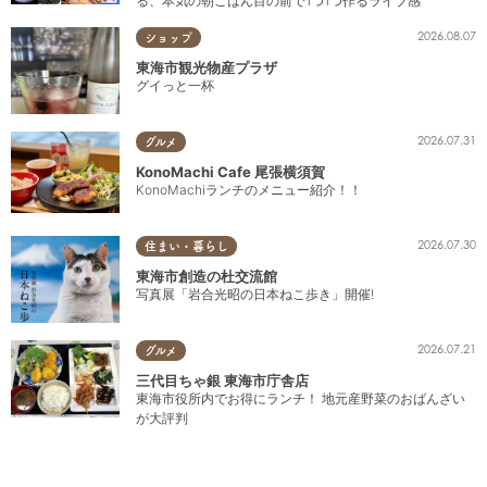
る、本気の朝ごはん目の前で1つ1つ作るライブ感
2026.08.07
ショップ
東海市観光物産プラザ
グイっと一杯
2026.07.31
グルメ
KonoMachi Cafe 尾張横須賀
KonoMachiランチのメニュー紹介！！
2026.07.30
住まい・暮らし
東海市創造の杜交流館
写真展「岩合光昭の日本ねこ歩き」開催!
2026.07.21
グルメ
三代目ちゃ銀 東海市庁舎店
東海市役所内でお得にランチ！ 地元産野菜のおばんざい
が大評判