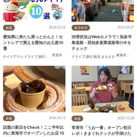
2024.05.03
2026.08.07
お店
おでかけ
愛知県に来たら買っとかんと！セ
渋滞状況はWebカメラで！知多半
ントレアで買える愛知のお土産10
島道路・西知多産業道路等の今を
選
チェック
常滑市
東海市
,
大府
テイクアウト
,
ドライブ
,
旅行
,
観光
,
家族
,
友人
ドライブ
,
旅行
,
観光
,
まちネタ
2026.05.12
2025.10.28
お店
お店
話題の新店をCheck！ここ半年以
常滑市「うお一番」オープン初日
内に東海市でオープンしたお店 10
レポ！きまぐれクックが手掛けた