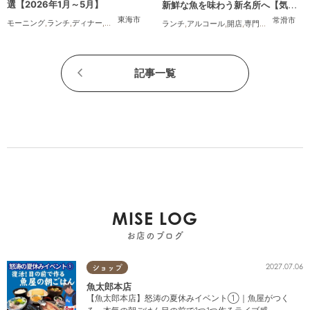
選【2026年1月～5月】
新鮮な魚を味わう新名所へ【気に
なるリサーチ#31】
東海市
常滑市
モーニング
,
ランチ
,
ディナー
,
パン
,
カフェ
,
スイーツ
,
テイクアウト
,
キッチンカー
,
開店
,
まと
ランチ
,
アルコール
,
開店
,
専門店
,
気になるリ
記事一覧
MISE LOG
お店のブログ
2027.07.06
ショップ
魚太郎本店
【魚太郎本店】怒涛の夏休みイベント①｜魚屋がつく