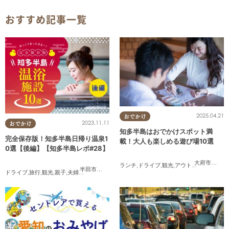
おすすめ記事一覧
2025.04.21
おでかけ
2023.11.11
おでかけ
知多半島はおでかけスポット満
完全保存版！知多半島日帰り温泉1
載！大人も楽しめる遊び場10選
0選【後編】【知多半島レポ#28】
大府市
,
東浦
ランチ
,
ドライブ
,
観光
,
アウトドア
,
親子
,
カッ
半田市
,
常滑市
,
南知多町
ドライブ
,
旅行
,
観光
,
親子
,
夫婦
,
家族
,
知多半島レポ