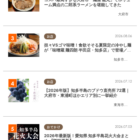
ーム満点の二郎系ラーメンを堪能してきた
大府市
2026.08.06
お店
担々VSゴマ味噌！食欲そそる夏限定の冷やし麺
が「味噌蔵 麺四朗 半田店・知多店」で登場／ち
たまる広告
知多市
,
半田市
2026.07.12
お店
【2026年版】知多半島のブドウ直売所 72選｜
大府市・東浦町ほかエリア別に一挙紹介
東海市
,
大府市
,
東
2026.07.03
おでかけ
2026年最新版！愛知県 知多半島花火大会まと