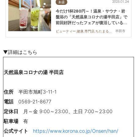
2025.01.24
お店
今だけ1杯280円～！温泉・サウナ・岩
盤浴の「天然温泉コロナの湯半田店」で
前回好評だったフェアが復活しているら
しい／ちたまる広告
半田市
ビューティー,健康,専門店,ちたまる広告,ワンコイン
▼詳細はこちら
天然温泉コロナの湯 半田店
住所
半田市旭町3-11-1
電話
0569-21-8677
定休日
月～金 9:00～23:00、土日 7:00～23:00
駐車場
有
公式サイト
https://www.korona.co.jp/Onsen/han/