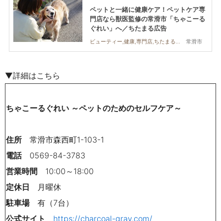
ペットと一緒に健康ケア！ペットケア専
門店なら獣医監修の常滑市「ちゃこーる
ぐれい」へ／ちたまる広告
常滑市
ビューティー,健康,専門店,ちたまる広告,ペット,ワンコイン
▼詳細はこちら
ちゃこーるぐれい ～ペットのためのセルフケア～
住所
常滑市森西町
1-103-1
電話
0569-84-3783
営業時間
10:00～18:00
定休日
月曜休
駐車場
有（7台）
公式サイト
https://charcoal-gray.com/