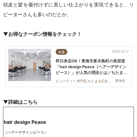
頭皮と髪を傷付けずに美しい仕上がりを実現できると、リ
ピーターさんも多いのだとか。
▼
お得なクーポン情報をチェック！
2024.12.17
お店
即日来店OK！東海市富木島町の美容室
「hair design Peace（ヘアーデザイン
ピース）」が人気の理由とは／ちたまる
広告
東海市
ビューティー,専門店,ちたまる広告,親子,おひとりさま
▼詳細はこちら
hair design Peace
（ヘアーデザインピース）