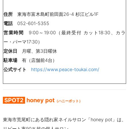
住所
東海市富木島町前田面26-4 杉江ビル1F
電話
052-601-5355
営業時間
9:00～19:00（最終受付 カット18:30、カラ
ー・パーマ17:30）
定休日
月曜、第3日曜休
駐車場
有（店舗前4台）
公式サ
イト
https://www.peace-toukai.com/
SPOT2
honey pot
（ハニーポット）
東海市荒尾町にある隠れ家ネイルサロ
ン「honey pot」は、
ト率
超の個人サロン。
リピー
90％