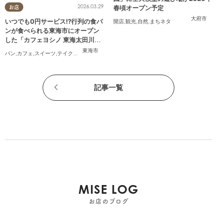
2026.03.29
春頃オープン予定
お店
大府市
いつでも0円サービス!?行列の食パ
開店
,
観光
,
自然
,
まちネタ
ンが食べられる東海市にオープン
した「カフェヨシノ 東海太田川
店」に行ってみた
東海市
パン
,
カフェ
,
スイーツ
,
テイクアウト
,
家族
,
カップル
,
おひとりさま
,
友人
記事一覧
MISE LOG
お店のブログ