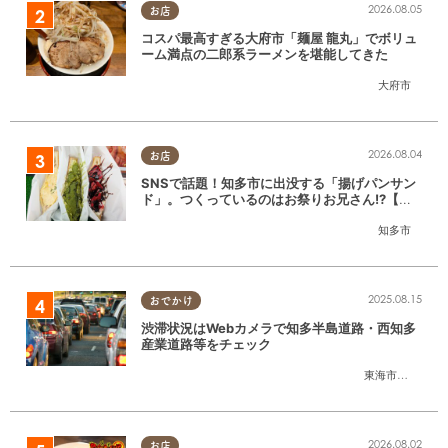
2026.08.05
お店
コスパ最高すぎる大府市「麺屋 龍丸」でボリュ
ーム満点の二郎系ラーメンを堪能してきた
大府市
2026.08.04
お店
SNSで話題！知多市に出没する「揚げパンサン
ド」。つくっているのはお祭りお兄さん!?【ち
たまる調査隊#55】
知多市
2025.08.15
おでかけ
渋滞状況はWebカメラで知多半島道路・西知多
産業道路等をチェック
東海市
,
大府市
,
知
2026.08.02
お店