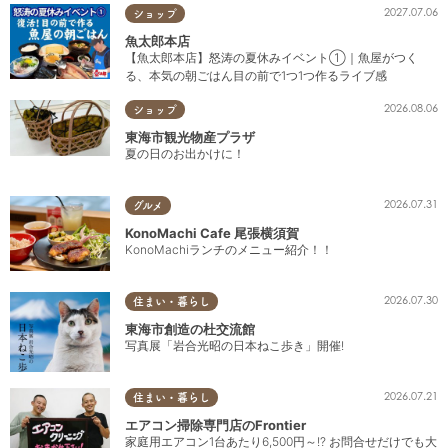
2027.07.06
ショップ
魚太郎本店
【魚太郎本店】怒涛の夏休みイベント①｜魚屋がつく
る、本気の朝ごはん目の前で1つ1つ作るライブ感
2026.08.06
ショップ
東海市観光物産プラザ
夏の日のお出かけに！
2026.07.31
グルメ
KonoMachi Cafe 尾張横須賀
KonoMachiランチのメニュー紹介！！
2026.07.30
住まい・暮らし
東海市創造の杜交流館
写真展「岩合光昭の日本ねこ歩き」開催!
2026.07.21
住まい・暮らし
エアコン掃除専門店のFrontier
家庭用エアコン1台あたり6,500円～!? お問合せだけでも大