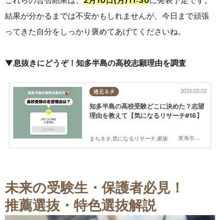
これらの合否結果は、
2月10日(月)11:30
に発表予定です。
結果が分かるまでは不安かもしれませんが、今日まで頑張
ってきた自分をしっかり褒めてあげてくださいね。
▼息抜きにどうぞ！知多半島の高校志願理由を調査
2025.02.02
地元ネタ
知多半島の高校受験どこに決めた？志望
理由を教えて【気になるリサーチ#16】
東海市,大府市,半田市,常滑市,武豊町,美浜町,南知多町
まちネタ,気になるリサーチ,家族
未来の受験生・保護者必見！
推薦選抜・特色選抜解説