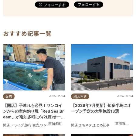
フォローする
おすすめ記事一覧
2025.06.24
2026.07.24
お店
地元ネタ
【開店】子連れも必見！ワンコイ
【2026年7月更新】知多半島にオ
ンからの室内釣り堀「Red Sea Br
ープン予定の大型施設13選
eam」が南知多町に6/2(月)オープ
ン
南知多町
東海市
,
大府
開店
,
ドライブ
,
旅行
,
観光
,
ワンコイン
開店
,
まちネタ
,
まとめ記事