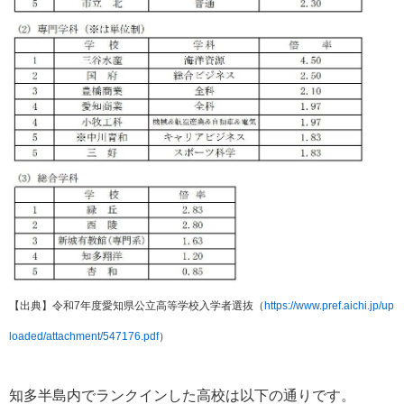
【出典】令和7年度愛知県公立高等学校入学者選抜（
https://www.pref.aichi.jp/up
loaded/attachment/547176.pdf
）
知多半島内でランクインした高校は以下の通りです。