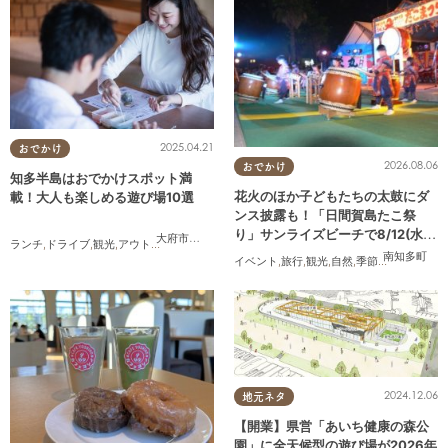
2025.04.21
おでかけ
2026.08.06
おでかけ
知多半島はおでかけスポット満
花火のほか子どもたちの太鼓にダ
載！大人も楽しめる遊び場10選
ンス披露も！「日間賀島たこ祭
り」サンライズビーチで8/12(水)
大府市
,
東浦町
,
半田市
,
常滑市
,
美浜町
,
南知多町
ランチ
,
ドライブ
,
観光
,
アウトドア
,
親子
,
カップル
,
友人
開催
南知多町
イベント
,
旅行
,
観光
,
自然
,
季節ネタ
,
花火
2024.12.06
地元ネタ
【開業】県営「あいち健康の森公
園」に全天候型の遊び場が2026年