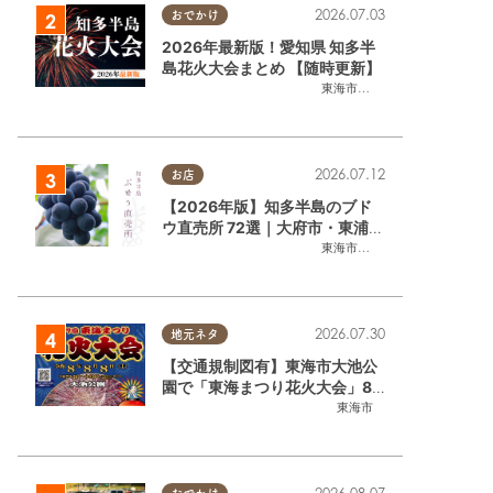
2026.07.03
おでかけ
2026年最新版！愛知県 知多半
島花火大会まとめ 【随時更新】
東海市
,
大府市
,
知多市
,
東浦町
,
阿
2026.07.12
お店
【2026年版】知多半島のブド
ウ直売所 72選｜大府市・東浦町
ほかエリア別に一挙紹介
東海市
,
大府市
,
東浦町
,
半田市
,
美
2026.07.30
地元ネタ
【交通規制図有】東海市大池公
園で「東海まつり花火大会」8/
8(土)に開催｜購入方法や駐車場
東海市
情報は？