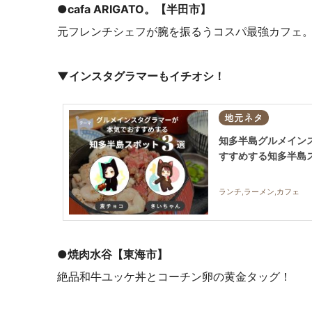
●
cafa ARIGATO。【半田市】
元フレンチシェフが腕を振るうコスパ最強カフェ
▼インスタグラマーもイチオシ！
地元ネタ
知多半島グルメイン
すすめする知多半島
ランチ,ラーメン,カフェ
●
焼肉水谷
【東海市】
絶品和牛ユッケ丼とコーチン卵の黄金タッグ！