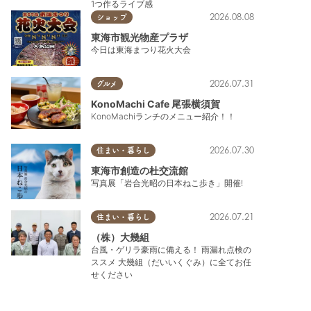
1つ作るライブ感
2026.08.08
ショップ
東海市観光物産プラザ
今日は東海まつり花火大会
2026.07.31
グルメ
KonoMachi Cafe 尾張横須賀
KonoMachiランチのメニュー紹介！！
2026.07.30
住まい・暮らし
東海市創造の杜交流館
写真展「岩合光昭の日本ねこ歩き」開催!
2026.07.21
住まい・暮らし
（株）大幾組
台風・ゲリラ豪雨に備える！ 雨漏れ点検の
ススメ 大幾組（だいいくぐみ）に全てお任
せください