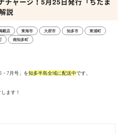
ナチャージ！5月25日発行「ちたま
解説
掲載店
東海市
大府市
知多市
東浦町
町
南知多町
6・
7
月号」を
知多半島全域に配送中
です。
けします！