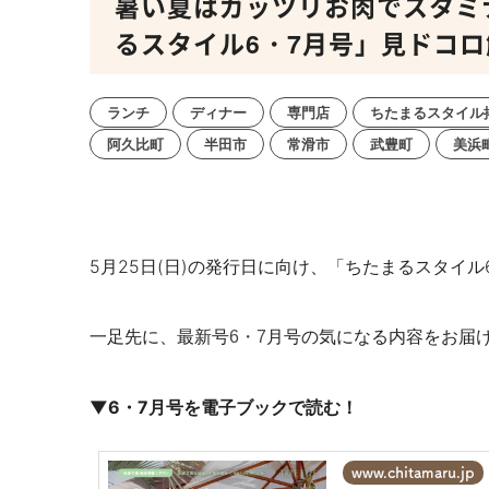
暑い夏はガッツリお肉でスタミ
るスタイル6・7月号」見ドコロ
ランチ
ディナー
専門店
ちたまるスタイル
阿久比町
半田市
常滑市
武豊町
美浜
5月25日(日)の発行日に向け、「ちたまるスタイル
一足先に、最新号
月号の気になる内容をお届
6・7
▼
6・7
月号を電子ブックで読む！
www.chitamaru.jp