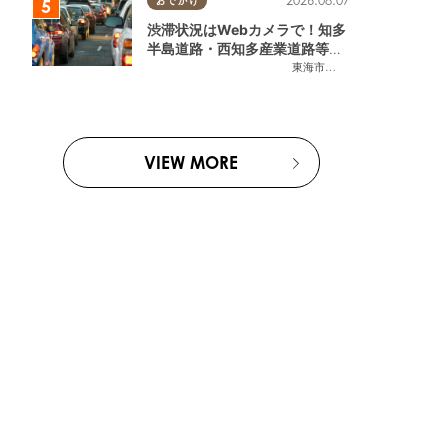
2026.08.07
おでかけ
渋滞状況はWebカメラで！知多
半島道路・西知多産業道路等の
今をチェック
東海市
,
大府市
,
知多市
,
東浦町
,
常
VIEW MORE