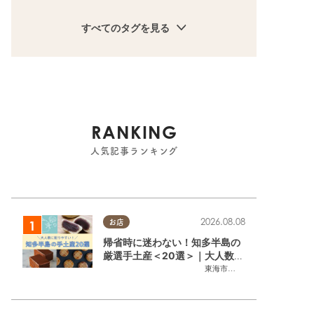
すべてのタグを見る
RANKING
人気記事ランキング
2026.08.08
お店
帰省時に迷わない！知多半島の
厳選手土産＜20選＞｜大人数に
配りやすい個包装ギフト
東海市
,
大府市
,
知多市
,
東浦町
,
阿