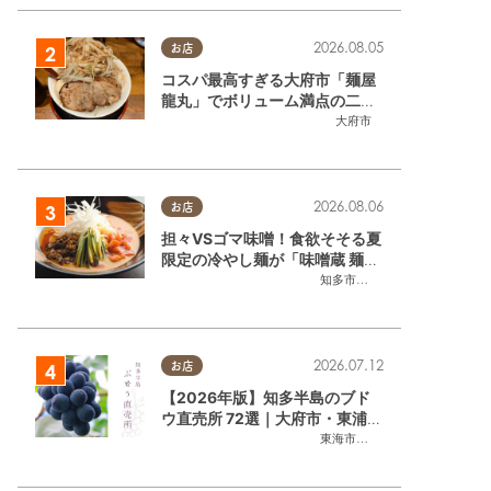
2026.08.05
お店
コスパ最高すぎる大府市「麺屋
龍丸」でボリューム満点の二郎
系ラーメンを堪能してきた
大府市
2026.08.06
お店
担々VSゴマ味噌！食欲そそる夏
限定の冷やし麺が「味噌蔵 麺四
朗 半田店・知多店」で登場／ち
知多市
,
半田市
たまる広告
2026.07.12
お店
【2026年版】知多半島のブド
ウ直売所 72選｜大府市・東浦町
ほかエリア別に一挙紹介
東海市
,
大府市
,
東浦町
,
半田市
,
美