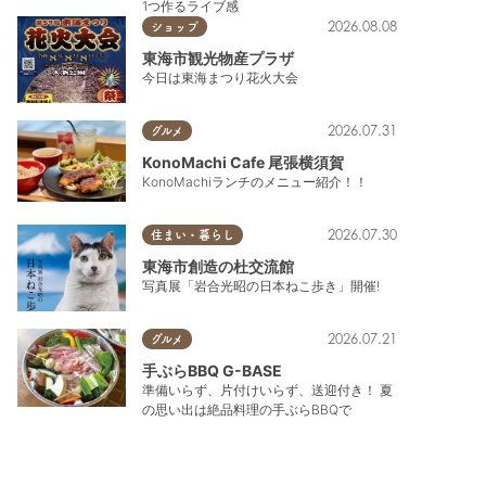
1つ作るライブ感
2026.08.08
ショップ
東海市観光物産プラザ
今日は東海まつり花火大会
2026.07.31
グルメ
KonoMachi Cafe 尾張横須賀
KonoMachiランチのメニュー紹介！！
2026.07.30
住まい・暮らし
東海市創造の杜交流館
写真展「岩合光昭の日本ねこ歩き」開催!
2026.07.21
グルメ
手ぶらBBQ G-BASE
準備いらず、片付けいらず、送迎付き！ 夏
の思い出は絶品料理の手ぶらBBQで