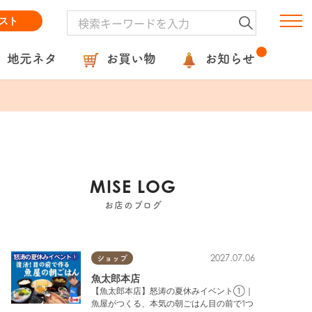
スト
地元ネタ
お買い物
お知らせ
MISE LOG
お店のブログ
2027.07.06
ショップ
魚太郎本店
【魚太郎本店】怒涛の夏休みイベント①｜
魚屋がつくる、本気の朝ごはん目の前で1つ