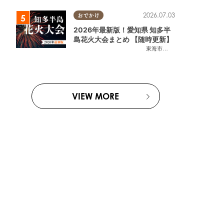
2026.07.03
おでかけ
2026年最新版！愛知県 知多半
島花火大会まとめ 【随時更新】
東海市
,
大府市
,
知多市
,
東浦町
,
阿
VIEW MORE