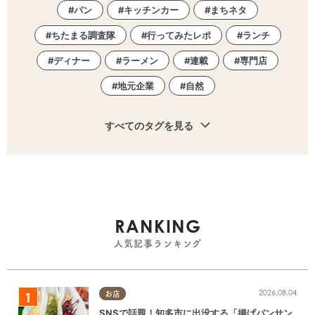
パン
キッチンカー
まちネタ
ちたまる調査隊
行ってみたレポ
ランチ
ディナー
ラーメン
連載
専門店
地元企業
自然
すべてのタグを見る
RANKING
人気記事ランキング
2026.08.04
お店
SNSで話題！知多市に出没する「揚げパンサン