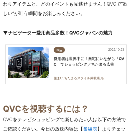
わりアイテムと、どのイベントも見逃せません！QVCで“欲
しい”が叶う瞬間をお楽しみください。
▼ナビゲーター愛用商品多数！QVCジャパンの魅力
2022.10.23
お店
愛用者は世界中に！自宅にいながら「QV
C」でショッピング／ちたまる広告
住まい,ちたまるスタイル掲載店,ちたまる広告,夫婦,家族,おひとりさま,トレンド,おうち時間
QVCを視聴するには？
QVCをテレビショッピングで楽しみたい人は以下の方法で
ご確認ください。今日の放送内容は【
番組表
】よりチェッ