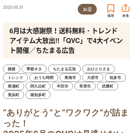
2025.05.31
お店
6月は大感謝祭！送料無料・トレンド
アイテム大放出!!「QVC」で4大イベン
ト開催／ちたまる広告
雑貨
季節ネタ
ちたまる広告
おひとりさま
トレンド
おうち時間
東海市
大府市
知多市
東浦町
阿久比町
半田市
常滑市
武豊町
美浜町
南知多町
“ありがとう”と“ワクワク”が詰ま
った！