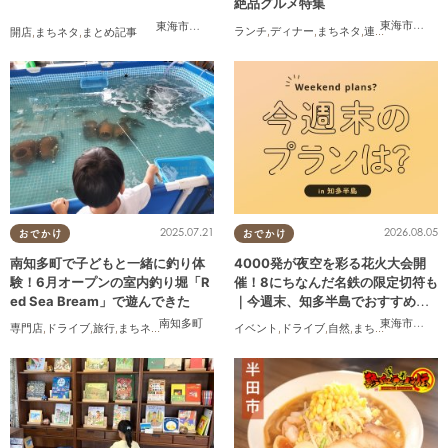
絶品グルメ特集
東海市
,
大府
東海市
,
大府市
,
知多市
,
美浜町
,
南知多町
ランチ
,
ディナー
,
まちネタ
,
連載
,
コスパ抜群
開店
,
まちネタ
,
まとめ記事
2025.07.21
2026.08.05
おでかけ
おでかけ
南知多町で子どもと一緒に釣り体
4000発が夜空を彩る花火大会開
験！6月オープンの室内釣り堀「R
催！8にちなんだ名鉄の限定切符も
ed Sea Bream」で遊んできた
｜今週末、知多半島でおすすめの
プラン【8/8(土)・9(日)】
南知多町
東海市
,
大府
専門店
,
ドライブ
,
旅行
,
まちネタ
,
行ってみたレポ
イベント
,
ワンコイン
,
ドライブ
,
自然
,
まちネタ
,
季節ネタ
,