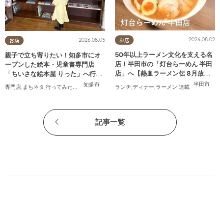
2026.08.02
2026.08.05
お店
お店
50年以上ラーメン文化を支える名
親子で立ち寄りたい！知多市にオ
店！半田市の「灯台らーめん 半田
ープンした絵本・児童書専門店
店」へ【熱血ラーメン伝 8月放
「ちいさな絵本屋 りった」へ行っ
送】
てみた
半田市
知多市
ランチ
,
ディナー
,
ラーメン
,
連載
専門店
,
まちネタ
,
行ってみたレポ
,
親子
,
家族
,
おひとりさま
記事一覧