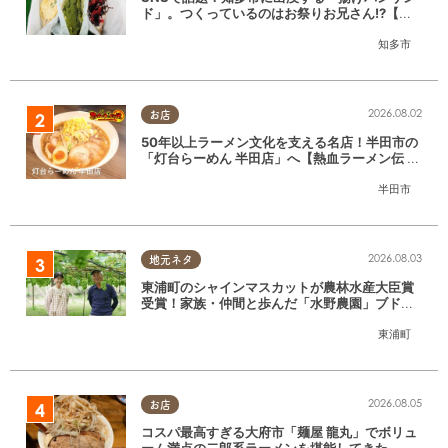
ド」。つくっているのはお祭りお兄さん!?【ち
たまる調査隊#55】
知多市
2026.08.02
お店
50年以上ラーメン文化を支える名店！半田市の
「灯台らーめん 半田店」へ【熱血ラーメン伝 8
月放送】
半田市
2026.08.03
地元ネタ
東浦町のシャインマスカットが農林水産大臣賞
受賞！家族・仲間と歩んだ「水野農園」ブドウ
づくりの軌跡
東浦町
2026.08.05
お店
コスパ最高すぎる大府市「麺屋 龍丸」でボリュ
ーム満点の二郎系ラーメンを堪能してきた