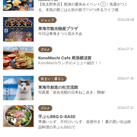
【魚太郎本店】怒涛の夏休みイベント①｜魚屋がつく
る、本気の朝ごはん目の前で1つ1つ作るライブ感
2026.08.08
ショップ
東海市観光物産プラザ
今日は東海まつり花火大会
2026.07.31
グルメ
KonoMachi Cafe 尾張横須賀
KonoMachiランチのメニュー紹介！！
2026.07.30
住まい・暮らし
東海市創造の杜交流館
写真展「岩合光昭の日本ねこ歩き」開催!
2026.07.21
グルメ
手ぶらBBQ G-BASE
準備いらず、片付けいらず、送迎付き！ 夏の思い出は絶
品料理の手ぶらBBQで