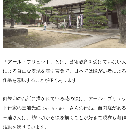
「アール・ブリュット」とは、
芸術教育を受けていない人
による
自由な表現を表す言葉で、
日本では障がい者による
作品を
意味することが多くあります。
御朱印の台紙に描かれている花の絵は、
アール・ブリュッ
ト作家の
三浦光虹
さんの作品。
自閉症がある
（みうら・みく）
三浦さんは、
幼い頃から
絵を描くことが好きで
現在も創作
活動を続けています。