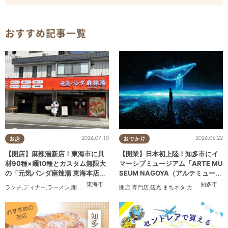
おすすめ記事一覧
2026.07.10
2026.06.22
お店
おでかけ
【開店】麻辣湯新店！東海市に具
【開業】日本初上陸！知多市にイ
材90種×麺10種とカスタム無限大
マーシブミュージアム「ARTE MU
の「元気パンダ麻辣湯 東海本店」
SEUM NAGOYA（アルテミュージ
が6/12(金)オープン
アムナゴヤ）」が2026年11月下旬
東海市
知多市
ランチ
,
ディナー
,
ラーメン
,
開店
,
夫婦
,
カップル
,
開店
おひとりさま
,
専門店
,
観光
,
友人
,
まちネタ
,
トレンド
,
カップル
,
友人
にオープン