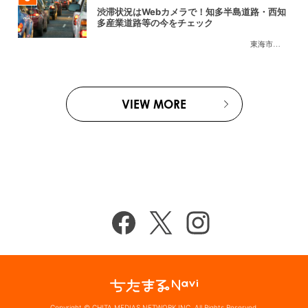
渋滞状況はWebカメラで！知多半島道路・西知
多産業道路等の今をチェック
東海市
,
大府市
,
知
VIEW MORE
Copyright © CHITA MEDIAS NETWORK INC. All Rights Reserved.