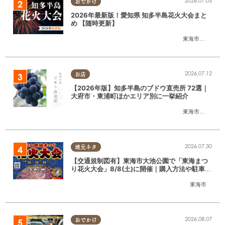
2026.07.03
おでかけ
2026年最新版！愛知県 知多半島花火大会まと
め 【随時更新】
東海市
,
大府市
,
知
2026.07.12
お店
【2026年版】知多半島のブドウ直売所 72選｜
大府市・東浦町ほかエリア別に一挙紹介
東海市
,
大府市
,
東
2026.07.30
地元ネタ
【交通規制図有】東海市大池公園で「東海まつ
り花火大会」8/8(土)に開催｜購入方法や駐車場
情報は？
東海市
2026.08.07
おでかけ