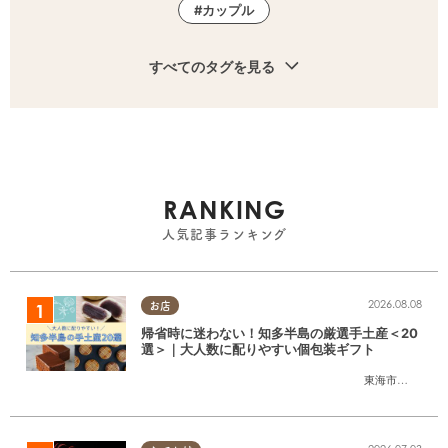
カップル
すべてのタグを見る
RANKING
人気記事ランキング
2026.08.08
お店
帰省時に迷わない！知多半島の厳選手土産＜20
選＞｜大人数に配りやすい個包装ギフト
東海市
,
大府市
,
知