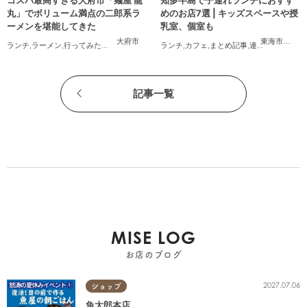
丸」でボリューム満点の二郎系ラ
めのお店7選 | キッズスペースや授
ーメンを堪能してきた
乳室、個室も
大府市
東海市
,
大府
ランチ
,
ラーメン
,
行ってみたレポ
,
おひとりさま
ランチ
,
コスパ抜群
,
カフェ
,
まとめ記事
,
連載
,
親子
,
個室
記事一覧
MISE LOG
お店のブログ
2027.07.06
ショップ
魚太郎本店