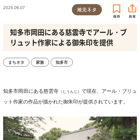
2025.06.07
地元ネタ
知多市岡田にある慈雲寺でアール・ブ
リュット作家による御朱印を提供
まちネタ
家族
知多市
知多市岡田にある慈雲寺
で
現在、
アール・ブリュ
（じうんじ）
ット作家の作品が描かれた
御朱印が提供されています。