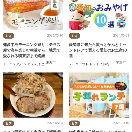
2026.05.10
2024.05.03
お店
お店
知多半島モーニング巡り｜テラス
愛知県に来たら買っとかんと！セ
席で海を楽しむ朝活から、地元で
ントレアで買える愛知のお土産10
愛される喫茶店まで網羅
選
東海市
,
知多市
,
阿久比町
,
半田市
,
常滑市
,
美浜町
常滑市
モーニング
,
パン
,
カフェ
,
まとめ記事
,
コスパ抜群
テイクアウト
,
ドライブ
,
旅行
,
観光
,
家族
,
友人
2026.08.05
2025.10.10
お店
お店
コスパ最高すぎる大府市「麺屋 龍
知多半島で子連れランチにおすす