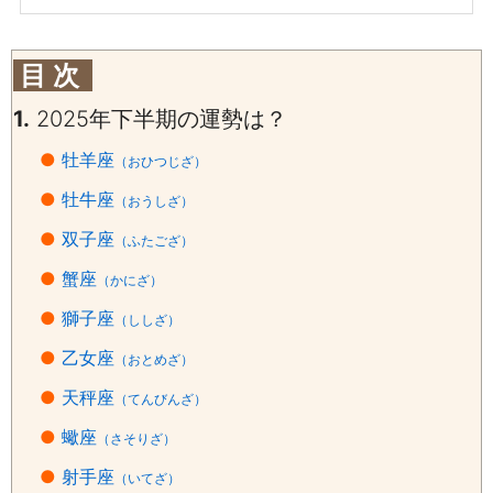
目 次
1.
2025年下半期の運勢は？
●
牡羊座
（おひつじざ）
●
牡牛座
（おうしざ）
●
双子座
（ふたござ）
●
蟹座
（かにざ）
●
獅子座
（ししざ）
●
乙女座
（おとめざ）
●
天秤座
（てんびんざ）
●
蠍座
（さそりざ）
●
射手座
（いてざ）