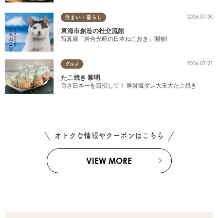
2026.07.30
住まい・暮らし
東海市創造の杜交流館
写真展「岩合光昭の日本ねこ歩き」開催!
2026.07.21
グルメ
たこ焼き 黎明
旨さ日本一を目指して！ 豚骨塩ダレ大玉大たこ焼き
オトクな情報やクーポンはこちら
VIEW MORE