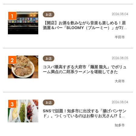
2026.08.04
お店
【開店】お酒を飲みながら音楽も楽しめる！居
酒屋＆バー「BLOOMY（ブルーミー）」が7/3
(金)半田市でオープン
半田市
2026.08.05
お店
コスパ最高すぎる大府市「麺屋 龍丸」でボリュ
ーム満点の二郎系ラーメンを堪能してきた
大府市
2026.08.04
お店
SNSで話題！知多市に出没する「揚げパンサン
ド」。つくっているのはお祭りお兄さん!?【ち
たまる調査隊#55】
知多市