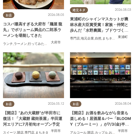
2026.08.03
地元ネタ
2026.08.05
お店
東浦町のシャインマスカットが農
コスパ最高すぎる大府市「麺屋 龍
林水産大臣賞受賞！家族・仲間と
丸」でボリューム満点の二郎系ラ
歩んだ「水野農園」ブドウづくり
ーメンを堪能してきた
の軌跡
東浦町
専門店
,
地元企業
,
自然
,
まちネタ
,
季節ネタ
,
ち
大府市
ランチ
,
ラーメン
,
行ってみたレポ
,
おひとりさま
,
コスパ抜群
2026.05.12
2026.08.04
お店
お店
【開店】“あの大蔵餅”が半田市に
【開店】お酒を飲みながら音楽も
復活！「大蔵餅 蔵街茶屋」半田運
楽しめる！居酒屋＆バー「BLOOM
河エリアに7月初旬オープン予定
Y（ブルーミー）」が7/3(金)半田
市でオープン
半田市
半田市
スイーツ
,
開店
,
専門店
,
まちネタ
アルコール
,
開店
,
カップル
,
おひとりさま
,
友