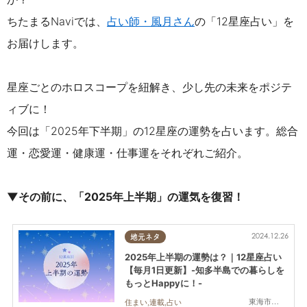
ちたまるNaviでは、
占い師・風月さん
の「12星座占い」を
お届けします。
星座ごとのホロスコープを紐解き、少し先の未来をポジテ
ィブに！
今回は「2025年下半期」の12星座の運勢を占います。総合
運・恋愛運・健康運・仕事運をそれぞれご紹介。
▼その前に、「2025年上半期」の運気を復習！
2024.12.26
地元ネタ
2025年上半期の運勢は？｜12星座占い
【毎月1日更新】-知多半島での暮らしを
もっとHappyに！-
東海市,大府市,知多市,東浦町,阿久比町,半田市,常滑市,武豊町,美浜町,南知多町
住まい,連載,占い