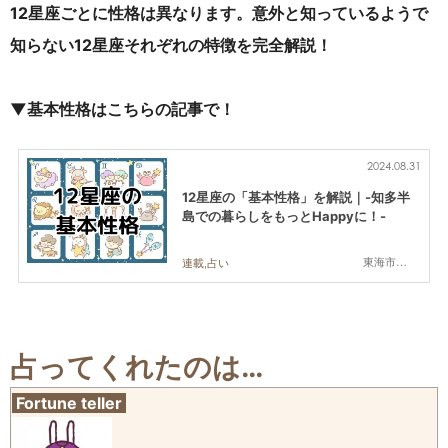
12星座ごとに性格は異なります。意外と知っているようで
知らない12星座それぞれの特徴を完全解説！
▼基本性格はこちらの記事で！
2024.08.31
12星座の「基本性格」を解説｜-知多半
島での暮らしをもっとHappyに！-
東海市,大府市,知多市,東浦町,阿久比町,半田市,常滑市,武豊町,美浜町,南知多町
連載,占い
占ってくれたのは…
Fortune teller