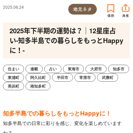
2025.06.24
地元ネタ
2025年下半期の運勢は？｜12星座占
い-知多半島での暮らしをもっとHappy
に！-
住まい
連載
占い
東海市
大府市
知多市
東浦町
阿久比町
半田市
常滑市
武豊町
美浜町
南知多町
知多半島での暮らしをもっとHappyに！
知多半島での日常に彩りを感じ、変化を楽しめています
か？