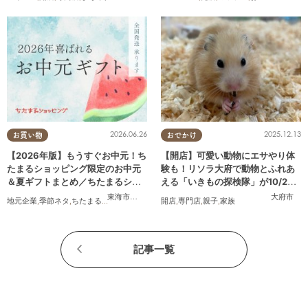
2026.06.26
2025.12.13
お買い物
おでかけ
【2026年版】もうすぐお中元！ち
【開店】可愛い動物にエサやり体
たまるショッピング限定のお中元
験も！リソラ大府で動物とふれあ
＆夏ギフトまとめ／ちたまるショ
える「いきもの探検隊」が10/24
ッピング
(金)オープン
東海市
,
大府市
,
知多市
,
東浦町
,
阿久比町
,
半田市
,
常滑市
大府市
,
武豊
地元企業
,
季節ネタ
,
ちたまるショッピング
,
家族
開店
,
おうち時間
,
専門店
,
親子
,
家族
記事一覧