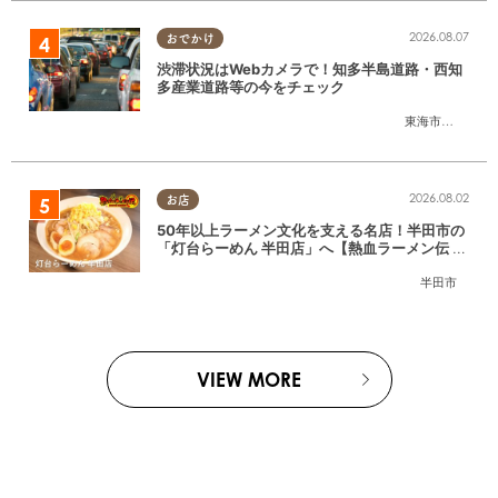
2026.08.07
おでかけ
渋滞状況はWebカメラで！知多半島道路・西知
多産業道路等の今をチェック
東海市
,
大府市
,
知
2026.08.02
お店
50年以上ラーメン文化を支える名店！半田市の
「灯台らーめん 半田店」へ【熱血ラーメン伝 8
月放送】
半田市
VIEW MORE