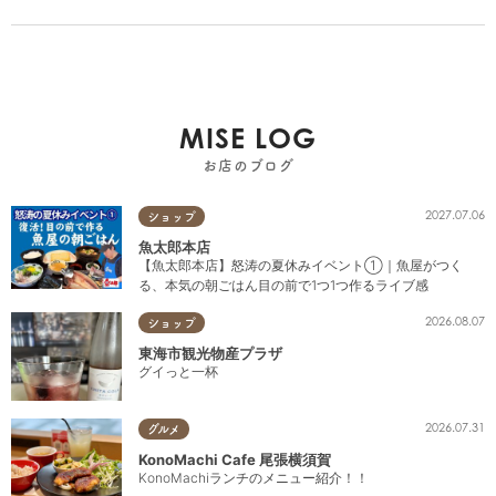
MISE LOG
お店のブログ
2027.07.06
ショップ
魚太郎本店
【魚太郎本店】怒涛の夏休みイベント①｜魚屋がつく
る、本気の朝ごはん目の前で1つ1つ作るライブ感
2026.08.07
ショップ
東海市観光物産プラザ
グイっと一杯
2026.07.31
グルメ
KonoMachi Cafe 尾張横須賀
KonoMachiランチのメニュー紹介！！