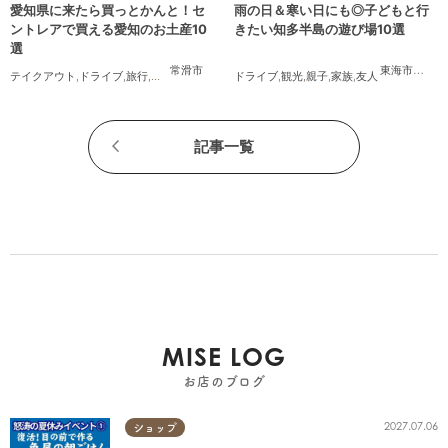
愛知県に来たら買っとかんと！セ
雨の日＆寒い日にも◎子どもと行
ントレアで買える愛知のお土産10
きたい知多半島の遊び場10選
選
常滑市
東海市
,
大府
テイクアウト
,
ドライブ
,
旅行
,
観光
,
家族
,
友人
ドライブ
,
観光
,
親子
,
家族
,
友人
記事一覧
MISE LOG
お店のブログ
2027.07.06
ショップ