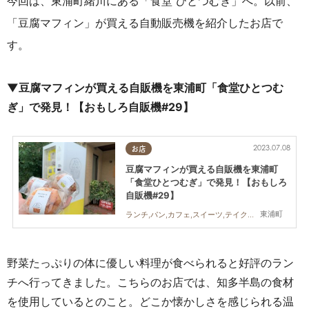
今回は、東浦町緒川にある「食堂
ひとつむぎ
」へ。
以前、
「豆腐マフィン」が買える自動販売機を紹介したお店で
す。
▼豆腐マフィンが買える自販機を東浦町「食堂ひとつむ
ぎ」で発見！【おもしろ自販機#29】
2023.07.08
お店
豆腐マフィンが買える自販機を東浦町
「食堂ひとつむぎ」で発見！【おもしろ
自販機#29】
東浦町
ランチ,パン,カフェ,スイーツ,テイクアウト,まちネタ,おもしろ自販機,行ってみたレポ
野菜たっぷりの体に優しい料理が食べられると好評のラン
チへ行ってきました。こちらのお店では、知多半島の食材
を使用しているとのこと。どこか懐かしさを感じられる温