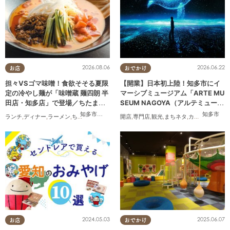
2026.08.06
2026.06.22
お店
おでかけ
担々VSゴマ味噌！食欲そそる夏限
【開業】日本初上陸！知多市にイ
定の冷やし麺が「味噌蔵 麺四朗 半
マーシブミュージアム「ARTE MU
田店・知多店」で登場／ちたまる
SEUM NAGOYA（アルテミュージ
広告
アムナゴヤ）」が2026年11月下旬
知多市
,
半田市
知多市
ランチ
,
ディナー
,
ラーメン
,
ちたまる広告
開店
,
専門店
,
観光
,
まちネタ
,
カップル
,
友人
にオープン
2024.05.03
2025.06.07
お店
おでかけ