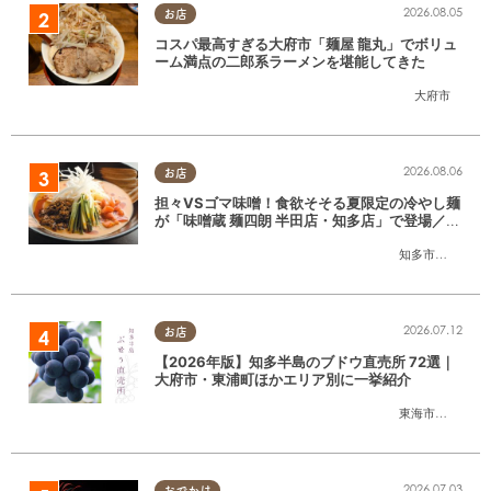
2026.08.05
お店
コスパ最高すぎる大府市「麺屋 龍丸」でボリュ
ーム満点の二郎系ラーメンを堪能してきた
大府市
2026.08.06
お店
担々VSゴマ味噌！食欲そそる夏限定の冷やし麺
が「味噌蔵 麺四朗 半田店・知多店」で登場／ち
たまる広告
知多市
,
半田市
2026.07.12
お店
【2026年版】知多半島のブドウ直売所 72選｜
大府市・東浦町ほかエリア別に一挙紹介
東海市
,
大府市
,
東
2026.07.03
おでかけ