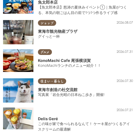
魚太郎本店
【魚太郎本店】怒涛の夏休みイベント①｜魚屋がつく
る、本気の朝ごはん目の前で1つ1つ作るライブ感
2026.08.07
ショップ
東海市観光物産プラザ
グイっと一杯
2026.07.31
グルメ
KonoMachi Cafe 尾張横須賀
KonoMachiランチのメニュー紹介！！
2026.07.30
住まい・暮らし
東海市創造の杜交流館
写真展「岩合光昭の日本ねこ歩き」開催!
2026.07.21
Delis Geré
この味が家で食べられるなんて！ ケーキ屋がつくるアイ
スクリームの最適解