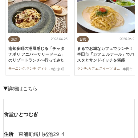
2025.06.25
2025.06.21
お店
お店
南知多町の潮風感じる「チッタ
まるでお城なカフェでランチ！
ナポリ アニバーサリードーム」
半田市「カフェ ルナール」でパ
のリゾートランチへ行ってみた
スタとサンドイッチを堪能
モーニング,ランチ,ディナー,行ってみたレポ,家族,カップル
ランチ,カフェ,スイーツ,まちネタ,行ってみたレポ
南知多町
半田市
▼詳細はこちら
食堂ひとつむぎ
住所
東浦町緒川姥池29-4