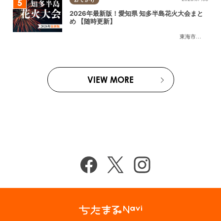
2026年最新版！愛知県 知多半島花火大会まと
め 【随時更新】
東海市
,
大府市
,
知
VIEW MORE