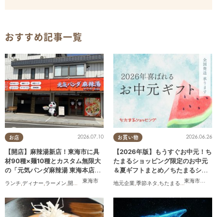
おすすめ記事一覧
2026.07.10
2026.06.26
お店
お買い物
【開店】麻辣湯新店！東海市に具
【2026年版】もうすぐお中元！ち
材90種×麺10種とカスタム無限大
たまるショッピング限定のお中元
の「元気パンダ麻辣湯 東海本店」
＆夏ギフトまとめ／ちたまるショ
が6/12(金)オープン
ッピング
東海市
東海市
,
大府
ランチ
,
ディナー
,
ラーメン
,
開店
,
夫婦
,
カップル
,
地元企業
おひとりさま
,
季節ネタ
,
友人
,
,
ちたまるショッピング
トレンド
,