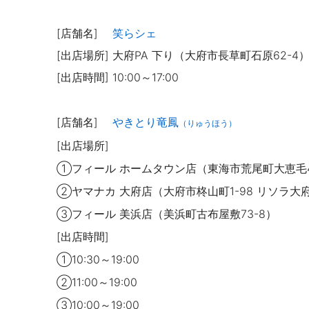
[店舗名]
笑らシェ
[出店場所] 大府PA 下り（大府市長草町石原62-4
[出店時間] 10:00～17:00
[店舗名]
やきとり竜鳳
（りゅうほう）
[出店場所]
①フィール ホームタウン店（東海市荒尾町大恵毛
②ヤマナカ 大府店（大府市柊山町1-98 リソラ大
③フィール 美浜店（美浜町古布屋敷73-8）
[出店時間]
①10:30～19:00
②11:00～19:00
③1
0
:00～19
:00