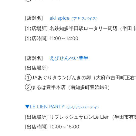
[店舗名]
aki spice
（アキ スパイス）
[出店場所] 名鉄知多半田駅ロータリー周辺（半田
[出店時間]
11:00～14:00
[店舗名]
えびせんべい豊半
[出店場所]
①
JAあぐりタウンげんきの郷（大府市吉田町正右エ
②まるは豊半本店（南知多町豊浜峠8）
▼LE LIEN PARTY
（ルリアンパーティ）
[出店場所]
リフレッシュサロンLe Lien（半田市有楽
[出店時間] 10:00～15:00