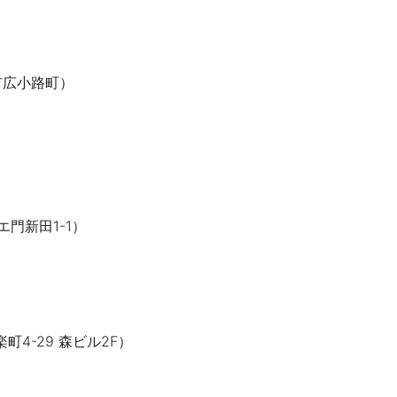
市広小路町）
門新田1-1）
町4-29 森ビル2F）