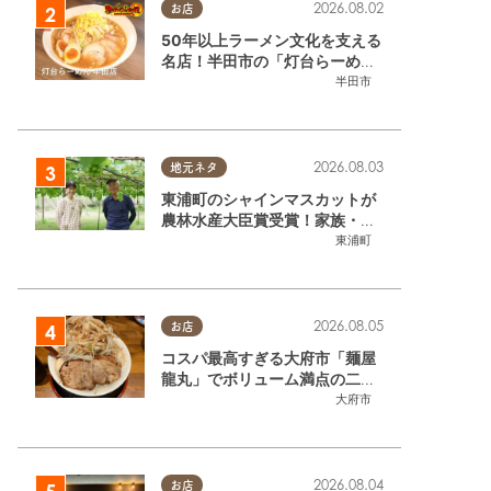
2026.08.02
お店
50年以上ラーメン文化を支える
名店！半田市の「灯台らーめん
半田店」へ【熱血ラーメン伝 8
半田市
月放送】
2026.08.03
地元ネタ
東浦町のシャインマスカットが
農林水産大臣賞受賞！家族・仲
間と歩んだ「水野農園」ブドウ
東浦町
づくりの軌跡
2026.08.05
お店
コスパ最高すぎる大府市「麺屋
龍丸」でボリューム満点の二郎
系ラーメンを堪能してきた
大府市
2026.08.04
お店