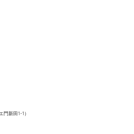
）
門新田1-1）