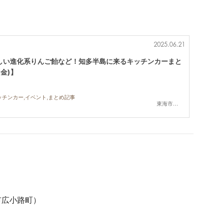
2025.06.21
しい進化系りんご飴など！知多半島に来るキッチンカーまと
(金)】
ッチンカー,イベント,まとめ記事
東海市,大府市,知多市,東浦町,阿久比町,半田市,常滑市,武豊町,美浜町,南知多町
市広小路町）