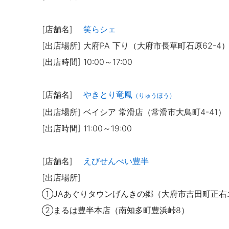
[店舗名]
笑らシェ
[出店場所] 大府PA 下り（大府市長草町石原62-4
[出店時間] 10:00～17:00
[店舗名]
やきとり竜鳳
（りゅうほう）
[出店場所]
ベイシア 常滑店（常滑市大鳥町4-41）
[出店時間]
11:00～19:00
[店舗名]
えびせんべい豊半
[出店場所]
①
JAあぐりタウンげんきの郷（大府市吉田町正右エ
②まるは豊半本店（南知多町豊浜峠8）