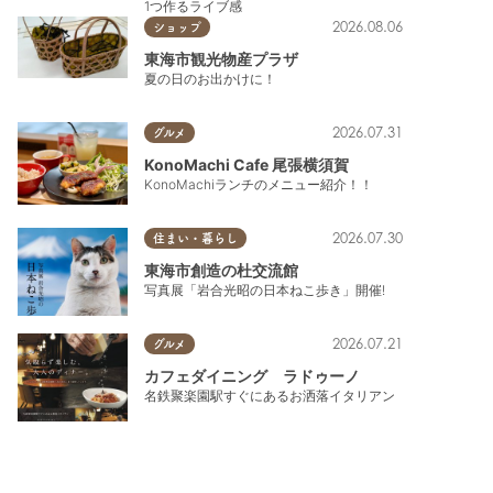
1つ作るライブ感
2026.08.06
ショップ
東海市観光物産プラザ
夏の日のお出かけに！
2026.07.31
グルメ
KonoMachi Cafe 尾張横須賀
KonoMachiランチのメニュー紹介！！
2026.07.30
住まい・暮らし
東海市創造の杜交流館
写真展「岩合光昭の日本ねこ歩き」開催!
2026.07.21
グルメ
カフェダイニング ラドゥーノ
名鉄聚楽園駅すぐにあるお洒落イタリアン