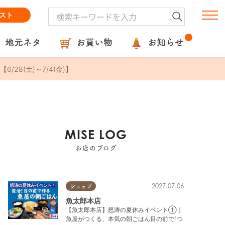
スト
地元ネタ
お買い物
お知らせ
8(土)～7/4(金)】
MISE LOG
お店のブログ
2027.07.06
ショップ
魚太郎本店
【魚太郎本店】怒涛の夏休みイベント①｜
魚屋がつくる、本気の朝ごはん目の前で1つ