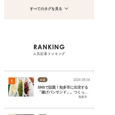
すべてのタグを見る
RANKING
人気記事ランキング
2026.08.04
お店
SNSで話題！知多市に出没する
「揚げパンサンド」。つくって
いるのはお祭りお兄さん!?【ち
知多市
たまる調査隊#55】