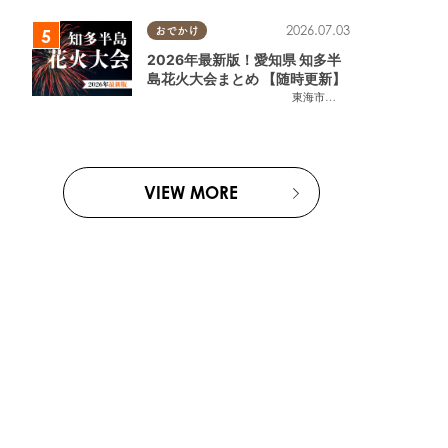
2026.07.03
おでかけ
2026年最新版！愛知県 知多半
島花火大会まとめ 【随時更新】
東海市
,
大府市
,
知多市
,
東浦町
,
阿
VIEW MORE