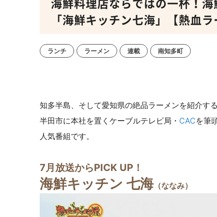
海鮮料理店ならではの一杯！海
「海鮮キッチン七海」【熱血ラ
ランチ
ラーメン
連載
南知多町
知多半島、そして愛知県の絶品ラーメンを紹介す
半田市に本社を置くケーブルテレビ局・
CAC
を筆
人気番組です。
7月放送からPICK UP！
海鮮キッチン 七海
（ななみ）