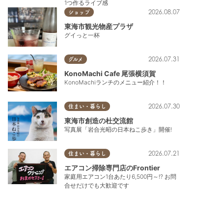
1つ作るライブ感
2026.08.07
ショップ
東海市観光物産プラザ
グイっと一杯
2026.07.31
グルメ
KonoMachi Cafe 尾張横須賀
KonoMachiランチのメニュー紹介！！
2026.07.30
住まい・暮らし
東海市創造の杜交流館
写真展「岩合光昭の日本ねこ歩き」開催!
2026.07.21
住まい・暮らし
エアコン掃除専門店のFrontier
家庭用エアコン1台あたり6,500円～!? お問
合せだけでも大歓迎です