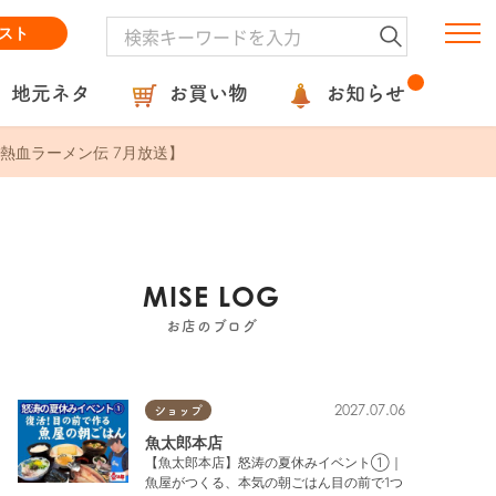
スト
地元ネタ
お買い物
お知らせ
熱血ラーメン伝 7月放送】
MISE LOG
お店のブログ
2027.07.06
ショップ
魚太郎本店
【魚太郎本店】怒涛の夏休みイベント①｜
魚屋がつくる、本気の朝ごはん目の前で1つ