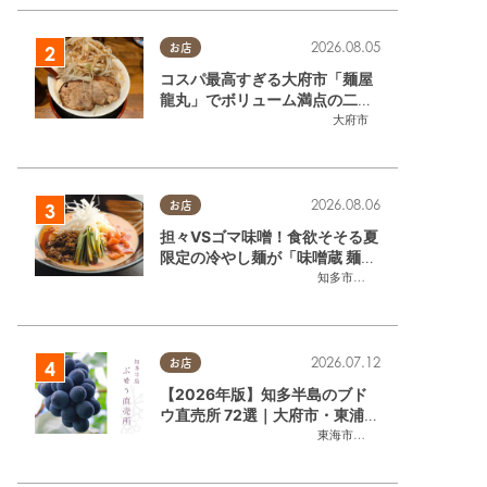
2026.08.05
お店
コスパ最高すぎる大府市「麺屋
龍丸」でボリューム満点の二郎
系ラーメンを堪能してきた
大府市
2026.08.06
お店
担々VSゴマ味噌！食欲そそる夏
限定の冷やし麺が「味噌蔵 麺四
朗 半田店・知多店」で登場／ち
知多市
,
半田市
たまる広告
2026.07.12
お店
【2026年版】知多半島のブド
ウ直売所 72選｜大府市・東浦町
ほかエリア別に一挙紹介
東海市
,
大府市
,
東浦町
,
半田市
,
美