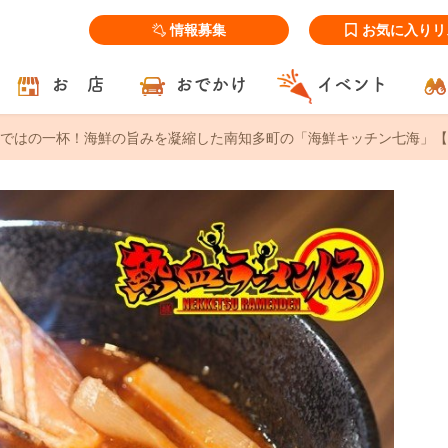
情報募集
お気に入りリ
お 店
おでかけ
イベント
ではの一杯！海鮮の旨みを凝縮した南知多町の「海鮮キッチン七海」【