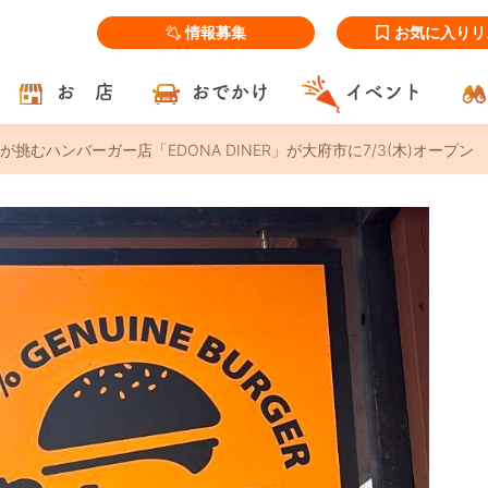
情報募集
お気に入りリ
お 店
おでかけ
イベント
挑むハンバーガー店「EDONA DINER」が大府市に7/3(木)オープン