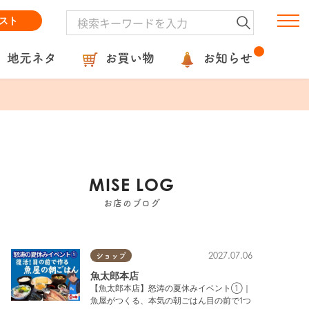
スト
地元ネタ
お買い物
お知らせ
MISE LOG
お店のブログ
2027.07.06
ショップ
魚太郎本店
【魚太郎本店】怒涛の夏休みイベント①｜
魚屋がつくる、本気の朝ごはん目の前で1つ