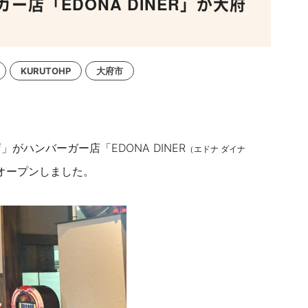
店「EDONA DINER」が大府
KURUTOHP
大府市
がハンバーガー店「EDONA DINER
（エドナ ダイナ
ルオープンしました。