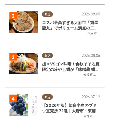
2026.08.05
お店
コスパ最高すぎる大府市「麺屋
龍丸」でボリューム満点の二郎
系ラーメンを堪能してきた
大府市
2026.08.06
お店
担々VSゴマ味噌！食欲そそる夏
限定の冷やし麺が「味噌蔵 麺四
朗 半田店・知多店」で登場／ち
知多市
,
半田市
たまる広告
2026.07.12
お店
【2026年版】知多半島のブド
ウ直売所 72選｜大府市・東浦町
ほかエリア別に一挙紹介
東海市
,
大府市
,
東浦町
,
半田市
,
美