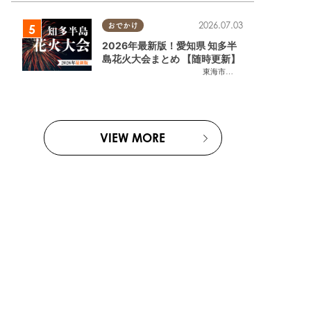
2026.07.03
おでかけ
2026年最新版！愛知県 知多半
島花火大会まとめ 【随時更新】
東海市
,
大府市
,
知多市
,
東浦町
,
阿
VIEW MORE