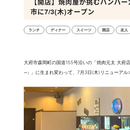
【開店】焼肉屋が挑むハンバーガー
市に7/3(木)オープン
ランチ
ディナー
スイーツ
開店
友人
大府市森岡町の国道155号沿いの「焼肉元太 大府店」
」に生まれ変わって、7月3日(木)リニューア
ー）