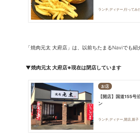
ランチ,ディナー,行ってみた
「焼肉元太 大府店」は、
以前
ちたまるNaviでも
▼焼肉元太 大府店※現在は閉店しています
お店
【開店】国道155号沿
ン
ランチ,ディナー,開店,親子