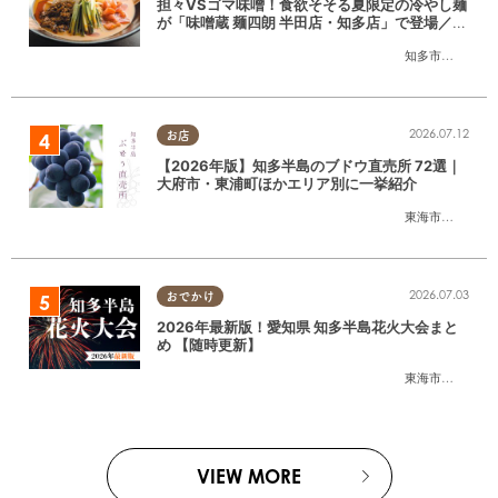
担々VSゴマ味噌！食欲そそる夏限定の冷やし麺
が「味噌蔵 麺四朗 半田店・知多店」で登場／ち
たまる広告
知多市
,
半田市
2026.07.12
お店
【2026年版】知多半島のブドウ直売所 72選｜
大府市・東浦町ほかエリア別に一挙紹介
東海市
,
大府市
,
東
2026.07.03
おでかけ
2026年最新版！愛知県 知多半島花火大会まと
め 【随時更新】
東海市
,
大府市
,
知
VIEW MORE