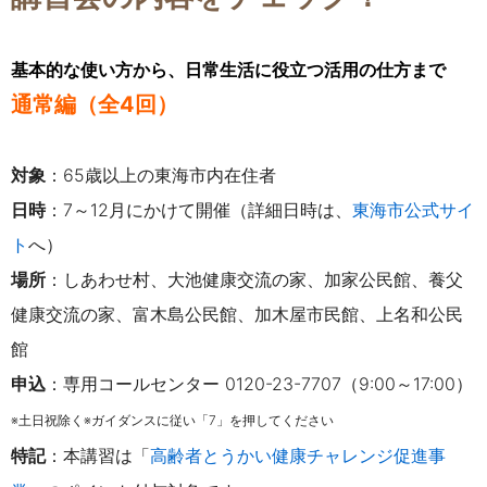
基本的な使い方から、日常生活に役立つ活用の仕方まで
通常編（全4回）
対象
：65歳以上の東海市内在住者
日時
：7～12月にかけて開催（詳細日時は、
東海市公式サイ
ト
へ）
場所
：しあわせ村、大池健康交流の家、加家公民館、
養父
健康交流の家、
富木島公民館、
加木屋市民館、
上名和公民
館
申込
：専用コールセンター 0120-23-7707（9:00～17:00）
※土日祝除く※ガイダンスに従い「7」を押してください
特記
：
本講習は「
高齢者とうかい健康チャレンジ促進事