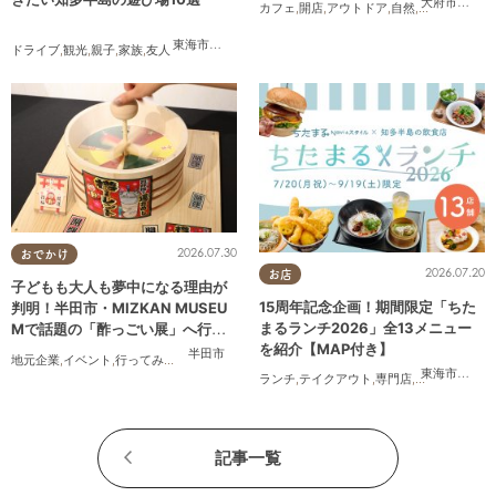
大府市
,
東浦
カフェ
,
開店
,
アウトドア
,
自然
,
まちネタ
,
家族
東海市
,
大府市
,
知多市
,
東浦町
,
半田市
,
常滑市
,
美浜町
ドライブ
,
観光
,
親子
,
家族
,
友人
2026.07.30
おでかけ
2026.07.20
お店
子どもも大人も夢中になる理由が
15周年記念企画！期間限定「ちた
判明！半田市・MIZKAN MUSEU
まるランチ2026」全13メニュー
Mで話題の「酢っごい展」へ行っ
を紹介【MAP付き】
てみた｜7/25(土)～8/30(日)／ち
半田市
地元企業
,
イベント
,
行ってみたレポ
,
ちたまる広告
,
親子
,
家族
,
友人
たまる広告
東海市
,
大府
ランチ
,
テイクアウト
,
専門店
,
ちたまるスタ
記事一覧