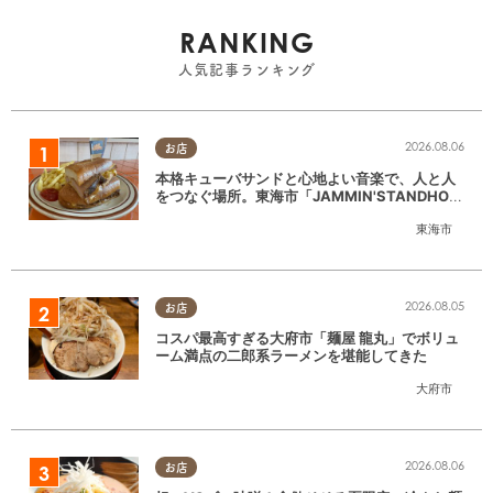
RANKING
人気記事ランキング
2026.08.06
お店
本格キューバサンドと心地よい音楽で、人と人
をつなぐ場所。東海市「JAMMIN'STANDHOU
SE」に行ってみた
東海市
2026.08.05
お店
コスパ最高すぎる大府市「麺屋 龍丸」でボリュ
ーム満点の二郎系ラーメンを堪能してきた
大府市
2026.08.06
お店