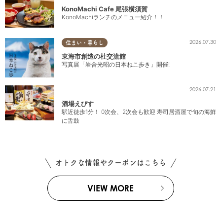
KonoMachi Cafe 尾張横須賀
KonoMachiランチのメニュー紹介！！
2026.07.30
住まい・暮らし
東海市創造の杜交流館
写真展「岩合光昭の日本ねこ歩き」開催!
2026.07.21
酒場えびす
駅近徒歩1分！ 0次会、2次会も歓迎 寿司居酒屋で旬の海鮮
に舌鼓
オトクな情報やクーポンはこちら
VIEW MORE