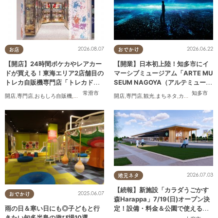
2026.08.07
2026.06.22
お店
おでかけ
【開店】24時間ポケカやレアカー
【開業】日本初上陸！知多市にイ
ドが買える！東海エリア2店舗目の
マーシブミュージアム「ARTE MU
トレカ自販機専門店「トレカドリ
SEUM NAGOYA（アルテミュージ
ーム」が常滑市に8/7(金)オープン
アムナゴヤ）」が2026年11月下旬
常滑市
知多市
開店
,
専門店
,
おもしろ自販機
,
カップル
,
おひとりさま
開店
,
専門店
,
友人
,
トレンド
,
観光
,
まちネタ
,
カップル
,
友人
にオープン
2026.07.03
地元ネタ
【続報】新施設「カラダうごかす
2025.06.07
おでかけ
森Harappa」7/19(日)オープン決
定！設備・料金＆公園で使えるレ
雨の日＆寒い日にも◎子どもと行
ンタルアイテムも登場
きたい知多半島の遊び場10選