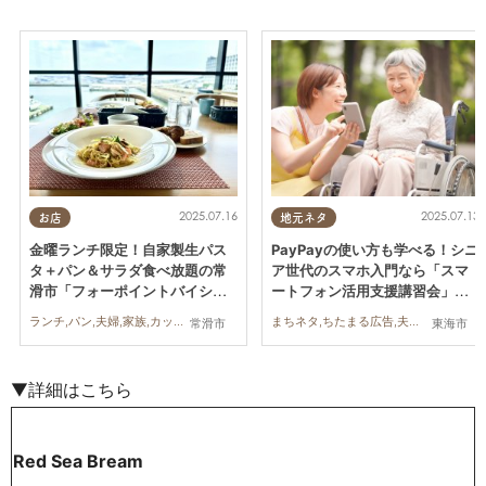
2025.07.16
2025.07.13
お店
地元ネタ
金曜ランチ限定！自家製生パス
PayPayの使い方も学べる！シニ
タ＋パン＆サラダ食べ放題の常
ア世代のスマホ入門なら「スマ
滑市「フォーポイントバイシェ
ートフォン活用支援講習会」を
ラトン名古屋」のランチが最高
東海市で／ちたまる広告
ランチ,パン,夫婦,家族,カップル,友人
まちネタ,ちたまる広告,夫婦,家族,おひとりさま,友人
常滑市
東海市
すぎた
▼詳細はこちら
Red Sea Bream