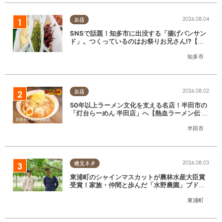
2026.08.04
お店
SNSで話題！知多市に出没する「揚げパンサン
ド」。つくっているのはお祭りお兄さん!?【ち
たまる調査隊#55】
知多市
2026.08.02
お店
50年以上ラーメン文化を支える名店！半田市の
「灯台らーめん 半田店」へ【熱血ラーメン伝 8
月放送】
半田市
2026.08.03
地元ネタ
東浦町のシャインマスカットが農林水産大臣賞
受賞！家族・仲間と歩んだ「水野農園」ブドウ
づくりの軌跡
東浦町