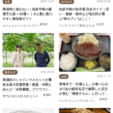
2026.04.08
2025.12.27
おでかけ
お店
知多半島の魚市場 完全ガイド｜安
帰省時に迷わない！知多半島の厳
い・新鮮・朝市など地元民が選
選手土産＜20選＞｜大人数に配り
ぶ“神セブン”はここ！
やすい個包装ギフト
大府市
,
半田
東海市
,
大府市
,
知多市
,
東浦町
,
阿久比町
,
半田市
,
常滑市
,
武豊
ランチ
,
ドライブ
,
観光
,
まちネタ
,
連載
,
家族
,
カフェ
,
スイーツ
,
テイクアウト
,
まとめ記事
2026.08.03
地元ネタ
2025.11.12
お店
東浦町のシャインマスカットが農
東海市で「矢場とん」が食べられ
林水産大臣賞受賞！家族・仲間と
る!?あの超有名店で修業した店主
歩んだ「水野農園」ブドウづくり
が営む「喫茶チロル」に行ってみ
の軌跡
東浦町
専門店
,
地元企業
,
自然
,
まちネタ
,
季節ネタ
,
ちたまるスタイル掲載店
,
夫婦
,
家族
た
東海市
ランチ
,
リニューアル
,
行ってみたレポ
,
夫婦
,