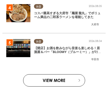
2026.08.05
お店
コスパ最高すぎる大府市「麺屋 龍丸」でボリュ
ーム満点の二郎系ラーメンを堪能してきた
大府市
2026.08.04
お店
【開店】お酒を飲みながら音楽も楽しめる！居
酒屋＆バー「BLOOMY（ブルーミー）」が7/3
(金)半田市でオープン
半田市
VIEW MORE