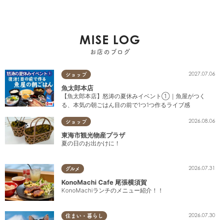
MISE LOG
お店のブログ
2027.07.06
ショップ
魚太郎本店
【魚太郎本店】怒涛の夏休みイベント①｜魚屋がつく
る、本気の朝ごはん目の前で1つ1つ作るライブ感
2026.08.06
ショップ
東海市観光物産プラザ
夏の日のお出かけに！
2026.07.31
グルメ
KonoMachi Cafe 尾張横須賀
KonoMachiランチのメニュー紹介！！
2026.07.30
住まい・暮らし