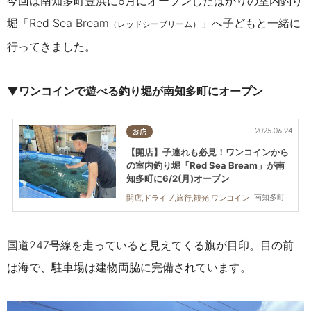
今回は南知多町豊浜に6月にオープンしたばかりの室内釣り
堀「Red Sea Bream
」
へ子どもと一緒に
（レッドシーブリーム）
行ってきました。
▼ワンコインで遊べる釣り堀が南知多町にオープン
2025.06.24
お店
【開店】子連れも必見！ワンコインから
の室内釣り堀「Red Sea Bream」が南
知多町に6/2(月)オープン
南知多町
開店,ドライブ,旅行,観光,ワンコイン
国道
247
号線を走っていると見えてくる旗が目印。目の前
は海で、駐車場は建物両脇に完備されています。