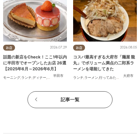
2026.07.29
2026.08.05
お店
お店
話題の新店をCheck！ここ1年以内
コスパ最高すぎる大府市「麺屋 龍
に半田市でオープンしたお店 26選
丸」でボリューム満点の二郎系ラ
【2025年6月～2026年6月】
ーメンを堪能してきた
半田市
大府市
モーニング
,
ランチ
,
ディナー
,
アルコール
,
ラーメン
ランチ
,
パン
,
ラーメン
,
カフェ
,
,
スイーツ
行ってみたレポ
,
テイクアウト
,
おひとり
,
開
記事一覧