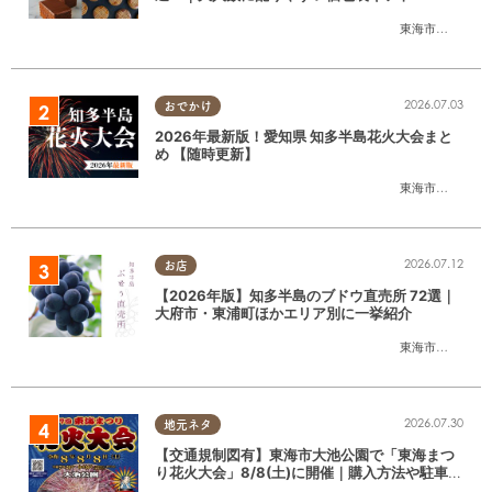
東海市
,
大府市
,
知
2026.07.03
おでかけ
2026年最新版！愛知県 知多半島花火大会まと
め 【随時更新】
東海市
,
大府市
,
知
2026.07.12
お店
【2026年版】知多半島のブドウ直売所 72選｜
大府市・東浦町ほかエリア別に一挙紹介
東海市
,
大府市
,
東
2026.07.30
地元ネタ
【交通規制図有】東海市大池公園で「東海まつ
り花火大会」8/8(土)に開催｜購入方法や駐車場
情報は？