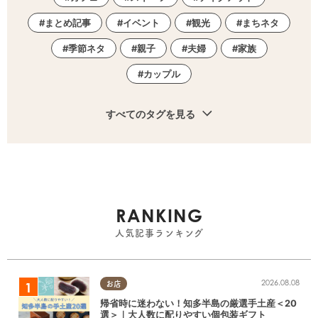
まとめ記事
イベント
観光
まちネタ
季節ネタ
親子
夫婦
家族
カップル
すべてのタグを見る
RANKING
人気記事ランキング
2026.08.08
お店
帰省時に迷わない！知多半島の厳選手土産＜20
選＞｜大人数に配りやすい個包装ギフト