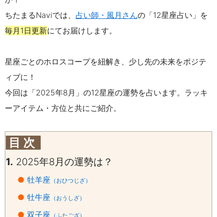
ちたまるNaviでは、
占い師・風月さん
の「12星座占い」を
毎月1日更新
にてお届けします。
星座ごとのホロスコープを紐解き、少し先の未来をポジテ
ィブに！
今回は「2025年8月」の12星座の運勢を占います。
ラッキ
ーアイテム・方位と共にご紹介。
目 次
1.
2025年8月の運勢は？
●
牡羊座
（おひつじざ）
●
牡牛座
（おうしざ）
●
双子座
（ふたござ）