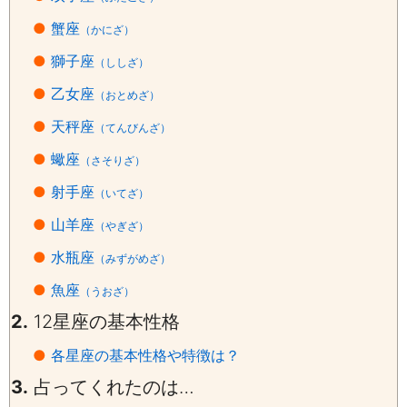
●
蟹座
（かにざ）
●
獅子座
（ししざ）
●
乙女座
（おとめざ）
●
天秤座
（てんびんざ）
●
蠍座
（さそりざ）
●
射手座
（いてざ）
●
山羊座
（やぎざ）
●
水瓶座
（みずがめざ）
●
魚座
（うおざ）
2.
12
星座の基本性格
●
各星座の基本性格や特徴は？
3.
占ってくれたのは…