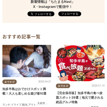
新着情報は「ちたまるNavi」
X・Instagramで配信中！
フォローする
おすすめ記事一覧
2025.04.21
おでかけ
2025.01.10
おでかけ
知多半島はおでかけスポット満
【完全保存版】知多半島の食べ放
載！大人も楽しめる遊び場10選
題スポット29選｜地元で愛される
絶品グルメ特集
大府市
,
東浦町
,
半田市
,
常滑市
,
美浜町
,
南知多町
ランチ
,
ドライブ
,
観光
,
アウトドア
,
親子
,
カップル
,
友人