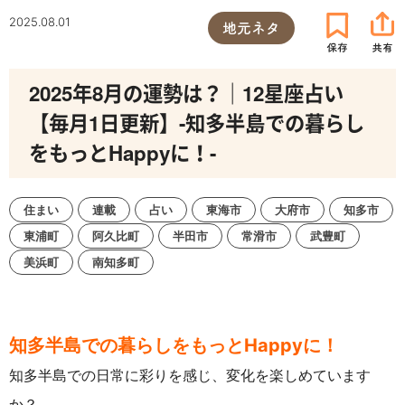
2025.08.01
地元ネタ
2025年8月の運勢は？｜12星座占い
【毎月1日更新】-知多半島での暮らし
をもっとHappyに！-
住まい
連載
占い
東海市
大府市
知多市
東浦町
阿久比町
半田市
常滑市
武豊町
美浜町
南知多町
知多半島での暮らしをもっとHappyに！
知多半島での日常に彩りを感じ、変化を楽しめています
か？