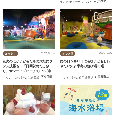
東海市
,
大府
ランチ
,
ディナー
,
まちネタ
,
連載
,
コスパ抜群
2026.08.06
2025.06.07
おでかけ
おでかけ
花火のほか子どもたちの太鼓にダ
雨の日＆寒い日にも◎子どもと行
ンス披露も！「日間賀島たこ祭
きたい知多半島の遊び場10選
り」サンライズビーチで8/12(水)
開催
南知多町
東海市
,
大府
イベント
,
旅行
,
観光
,
自然
,
季節ネタ
,
花火
ドライブ
,
観光
,
親子
,
家族
,
友人