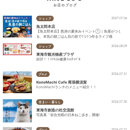
お店のブログ
2027.07.06
ショップ
魚太郎本店
【魚太郎本店】怒涛の夏休みイベント①｜魚屋がつく
る、本気の朝ごはん目の前で1つ1つ作るライブ感
2026.08.09
ショップ
東海市観光物産プラザ
好評！！ﾄﾏﾄde健康ﾌｪｽﾃｨﾊﾞﾙ
2026.07.31
グルメ
KonoMachi Cafe 尾張横須賀
KonoMachiランチのメニュー紹介！！
2026.07.30
住まい・暮らし
東海市創造の杜交流館
写真展「岩合光昭の日本ねこ歩き」開催!
2026.07.21
グルメ