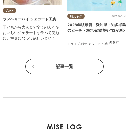
グルメ
2026.07.03
地元ネタ
ラズベリーパイ ジェラート工房
2026年版最新！愛知県・知多半島
子どもから大人まで全ての人々が
のビーチ・海水浴場情報<13か所>
おいしいジェラートを食べて笑顔
に、幸せになって欲しいという願
知多市
,
常滑
いを込めて自社製造をしていま
ドライブ
,
観光
,
アウトドア
,
自然
,
まちネタ
,
季
す。
記事一覧
MISE LOG