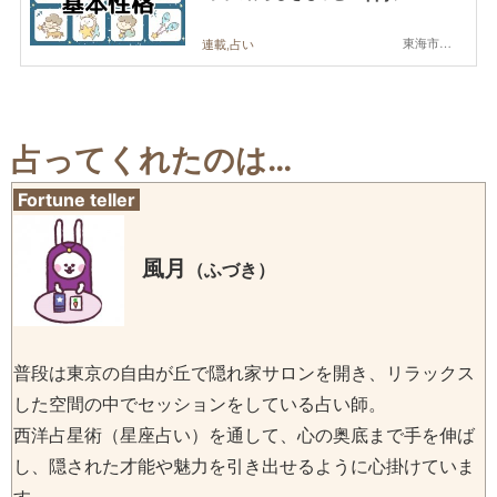
東海市,大府市,知多市,東浦町,阿久比町,半田市,常滑市,武豊町,美浜町,南知多町
連載,占い
占ってくれたのは…
Fortune teller
風月
（ふづき）
普段は東京の自由が丘で隠れ家サロンを開き、リラックス
した空間の中でセッションをしている占い師。
西洋占星術（星座占い）を通して、心の奥底まで手を伸ば
し、隠された才能や魅力を引き出せるように心掛けていま