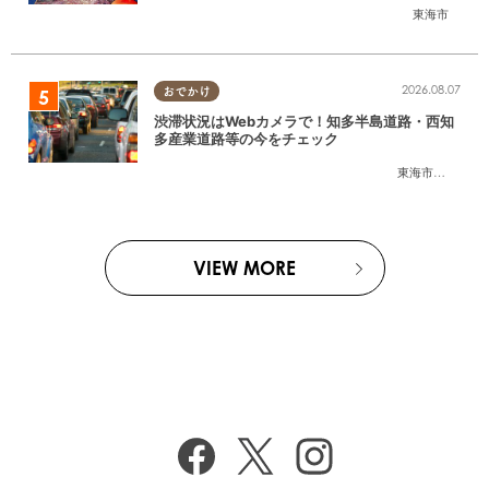
東海市
2026.08.07
おでかけ
渋滞状況はWebカメラで！知多半島道路・西知
多産業道路等の今をチェック
東海市
,
大府市
,
知
VIEW MORE