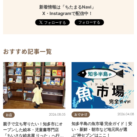
新着情報は「ちたまるNavi」
X・Instagramで配信中！
フォローする
おすすめ記事一覧
2026.04.08
2026.08.05
おでかけ
お店
知多半島の魚市場 完全ガイド｜安
親子で立ち寄りたい！知多市にオ
い・新鮮・朝市など地元民が選
ープンした絵本・児童書専門店
ぶ“神セブン”はここ！
「ちいさな絵本屋 りった」へ行っ