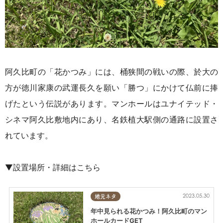
阿久比町の「花かつみ」には、桶狭間の戦いの際、於大の
方が徳川家康の武運長久を願い「勝つ」にかけて仏前に捧
げたという伝説があります。マンホールはユナイテッド・
シネマ阿久比敷地内にあり、名鉄植大駅側の通路に設置さ
れています。
▼設置場所・詳細はこちら
2023.05.30
地元ネタ
年中見られる花かつみ！阿久比町のマン
ホールカードGET