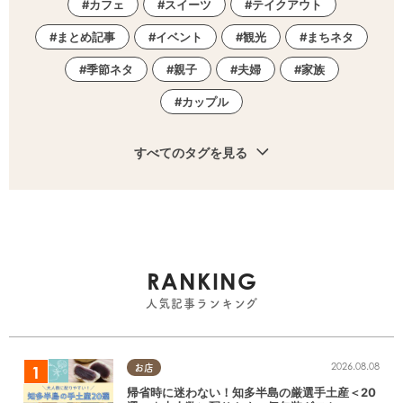
カフェ
スイーツ
テイクアウト
まとめ記事
イベント
観光
まちネタ
季節ネタ
親子
夫婦
家族
カップル
すべてのタグを見る
RANKING
人気記事ランキング
2026.08.08
お店
帰省時に迷わない！知多半島の厳選手土産＜20