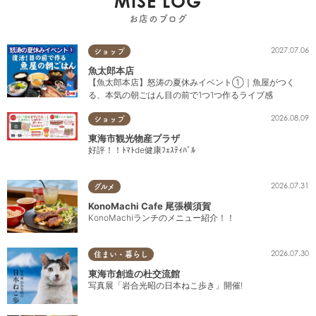
MISE LOG
お店のブログ
2027.07.06
ショップ
魚太郎本店
【魚太郎本店】怒涛の夏休みイベント①｜魚屋がつく
る、本気の朝ごはん目の前で1つ1つ作るライブ感
2026.08.09
ショップ
東海市観光物産プラザ
好評！！ﾄﾏﾄde健康ﾌｪｽﾃｨﾊﾞﾙ
2026.07.31
グルメ
KonoMachi Cafe 尾張横須賀
KonoMachiランチのメニュー紹介！！
2026.07.30
住まい・暮らし
東海市創造の杜交流館
写真展「岩合光昭の日本ねこ歩き」開催!