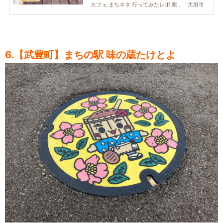
大府市
カフェ,まちネタ,行ってみたレポ,親子,おひとりさま
6.【武豊町】まちの駅 味の蔵たけとよ