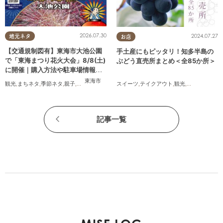
2026.07.30
2024.07.27
地元ネタ
お店
【交通規制図有】東海市大池公園
手土産にもピッタリ！知多半島の
で「東海まつり花火大会」8/8(土)
ぶどう直売所まとめ＜全85か所＞
に開催｜購入方法や駐車場情報
は？
東海市
観光
,
まちネタ
,
季節ネタ
,
親子
,
夫婦
,
家族
,
カップル
,
友人
,
花火
スイーツ
,
テイクアウト
,
観光
,
アウトドア
,
季
記事一覧