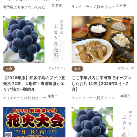
てみた
大府市
,
半田
知多市
ランチ
,
ドライブ
,
観光
,
まちネタ
,
連載
,
家族
,
専門店
,
まちネタ
,
行ってみたレポ
,
親子
,
家族
,
おひとりさま
2026.07.12
2025.08.10
お店
お店
【2026年版】知多半島のブドウ直
ここ半年以内に半田市でオープン
売所 72選｜大府市・東浦町ほかエ
したお店 14選【2025年3月～7
リア別に一挙紹介
月】
東海市
,
大府市
,
東浦町
,
半田市
,
美浜町
半田市
テイクアウト
,
旅行
,
観光
,
アウトドア
,
まちネタ
,
季節ネタ
ランチ
,
ディナー
,
開店
,
リニューアル
,
まとめ