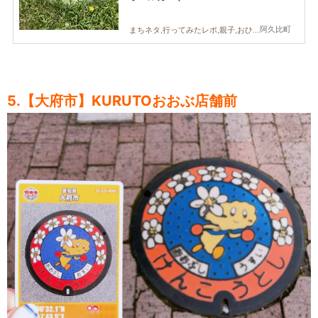
阿久比町
まちネタ,行ってみたレポ,親子,おひとりさま
5.【大府市】KURUTOおおぶ
店舗前