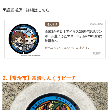
▼設置場所・詳細はこちら
2025.08.08
地元ネタ
全国3か所目！アイマス20周年記念マン
ホール蓋「ふたマス!!!!!!」が7/30(水)に
常滑市へ
観光,まちネタ,おひとりさま,友人,トレンド
常滑市
2.【常滑市】常滑りんくうビーチ