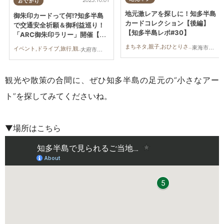
2025.10.01
おでかけ
地元激レアを探しに！知多半島
御朱印カードって何!?知多半島
カードコレクション【後編】
で交通安全祈願＆御利益巡り！
【知多半島レポ#30】
「ARC御朱印ラリー」開催【20
25/10/1(水)～2026/9/30(水)】
まちネタ,親子,おひとりさま,友人,トレンド,知多半島レポ
東海市,大府市,知多市,東浦町,阿久比町,半田市,常滑市,武豊町,美浜町,南知多町
イベント,ドライブ,旅行,観光,パワースポット,ちたまる広告,夫婦,カップル,友人
大府市,阿久比町,半田市,美浜町,南知多町
／ちたまる広告
観光や散策の合間に、ぜひ知多半島の足元の“小さなアー
ト”を探してみてくださいね。
▼場所はこちら