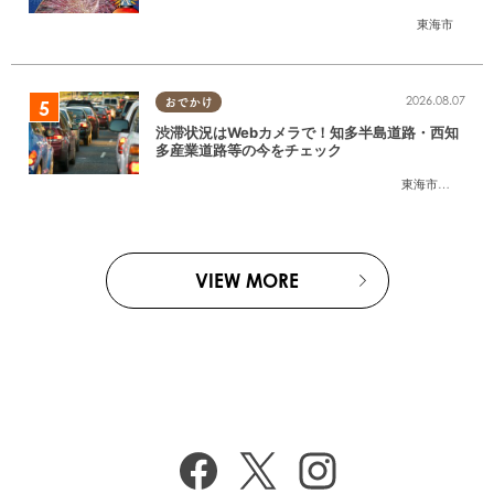
情報は？
東海市
2026.08.07
おでかけ
渋滞状況はWebカメラで！知多半島道路・西知
多産業道路等の今をチェック
東海市
,
大府市
,
知
VIEW MORE