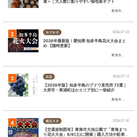
選＞｜大人数に配りやすい個包装ギフト
東海市
,
大府市
,
知
2026.07.03
おでかけ
2026年最新版！愛知県 知多半島花火大会まと
め 【随時更新】
東海市
,
大府市
,
知
2026.07.12
お店
【2026年版】知多半島のブドウ直売所 72選｜
大府市・東浦町ほかエリア別に一挙紹介
東海市
,
大府市
,
東
2026.07.30
地元ネタ
【交通規制図有】東海市大池公園で「東海まつ
り花火大会」8/8(土)に開催｜購入方法や駐車場