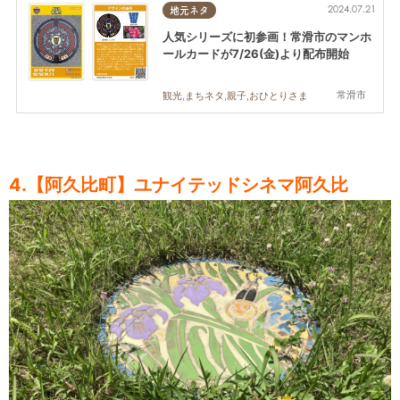
2024.07.21
地元ネタ
人気シリーズに初参画！常滑市のマンホ
ールカードが7/26(金)より配布開始
常滑市
観光,まちネタ,親子,おひとりさま
4.【阿久比町】ユナイテッドシネマ阿久比