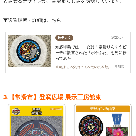
とさせるデザインが、常滑市らしさを表現しています。
▼設置場所・詳細はこちら
2025.07.11
地元ネタ
知多半島ではココだけ！常滑りんくうビ
ーチに設置された「ポケふた」を見に行
ってみた
常滑市
観光,まちネタ,行ってみたレポ,家族,友人
3.【常滑市】登窯広場 展示工房館東