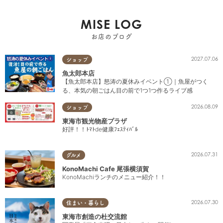
MISE LOG
お店のブログ
2027.07.06
ショップ
魚太郎本店
【魚太郎本店】怒涛の夏休みイベント①｜魚屋がつく
る、本気の朝ごはん目の前で1つ1つ作るライブ感
2026.08.09
ショップ
東海市観光物産プラザ
好評！！ﾄﾏﾄde健康ﾌｪｽﾃｨﾊﾞﾙ
2026.07.31
グルメ
KonoMachi Cafe 尾張横須賀
KonoMachiランチのメニュー紹介！！
2026.07.30
住まい・暮らし
東海市創造の杜交流館