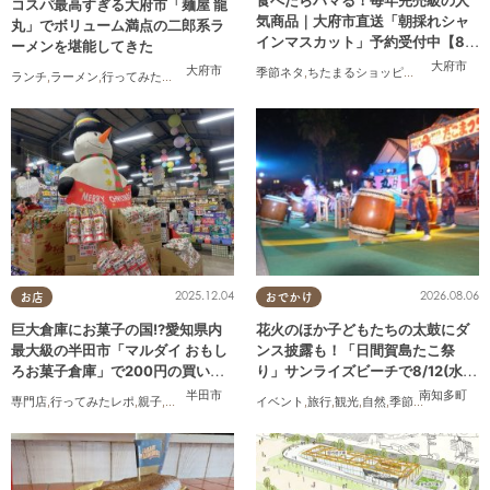
食べたらハマる！毎年完売級の人
コスパ最高すぎる大府市「麺屋 龍
気商品｜大府市直送「朝採れシャ
丸」でボリューム満点の二郎系ラ
インマスカット」予約受付中【8/2
ーメンを堪能してきた
0頃より順次配送】／ちたまるショ
大府市
大府市
季節ネタ
,
ちたまるショッピング
,
夫婦
,
家族
,
ランチ
,
ラーメン
,
行ってみたレポ
,
おひとりさま
,
コスパ抜群
ッピング
2025.12.04
2026.08.06
お店
おでかけ
巨大倉庫にお菓子の国!?愛知県内
花火のほか子どもたちの太鼓にダ
最大級の半田市「マルダイ おもし
ンス披露も！「日間賀島たこ祭
ろお菓子倉庫」で200円の買い物
り」サンライズビーチで8/12(水)
にチャレンジ
開催
半田市
南知多町
専門店
,
行ってみたレポ
,
親子
,
家族
イベント
,
旅行
,
観光
,
自然
,
季節ネタ
,
花火