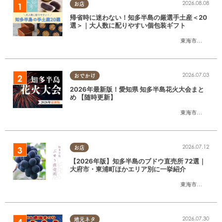
2026.08.08
お店
帰省時に迷わない！知多半島の厳選手土産＜20
選＞｜大人数に配りやすい個包装ギフト
東海市
,
大府市
,
知
2026.07.03
おでかけ
2026年最新版！愛知県 知多半島花火大会まと
め 【随時更新】
東海市
,
大府市
,
知
2026.07.12
お店
【2026年版】知多半島のブドウ直売所 72選｜
大府市・東浦町ほかエリア別に一挙紹介
東海市
,
大府市
,
東
2026.07.30
地元ネタ