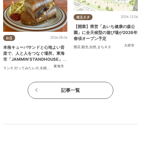
2024.12.06
地元ネタ
【開業】県営「あいち健康の森公
園」に全天候型の遊び場が2026年
2026.08.06
春頃オープン予定
お店
大府市
本格キューバサンドと心地よい音
開店
,
観光
,
自然
,
まちネタ
楽で、人と人をつなぐ場所。東海
市「JAMMIN'STANDHOUSE」に
行ってみた
東海市
ランチ
,
行ってみたレポ
,
夫婦
,
おひとりさま
,
友人
記事一覧