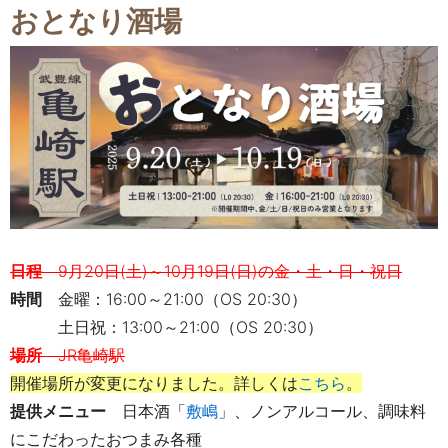
おとなり酒場
日程
9
月20
日
(土
)
～10
月19
日
(日
)の金・土・日・祝日
時間
金曜：16:00～21:00（OS 20:30）
土日祝：13:00～21:00（OS 20:30）
場所
JR亀崎駅
開催場所が変更になりました。詳しくは
こちら
。
提供メニュー
日本酒「
敷嶋
」、ノンアルコール、調味料
にこだわったおつまみ各種