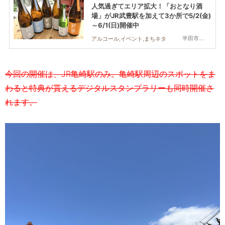
人気過ぎてエリア拡大！「おとなり酒
場」がJR武豊駅を加えて3か所で5/2(金)
～6/1(日)開催中
半田市,武豊町
アルコール,イベント,まちネタ
今回の開催は、JR亀崎駅のみ。亀崎駅周辺のスポットをま
わると特典が貰えるデジタルスタンプラリーも同時開催さ
れます。