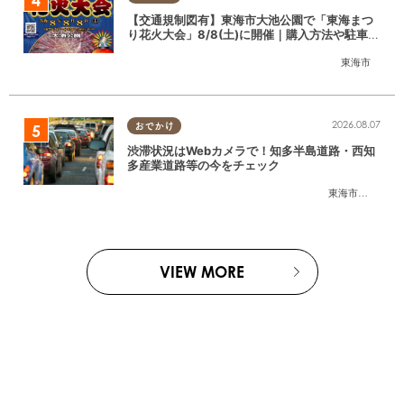
【交通規制図有】東海市大池公園で「東海まつ
り花火大会」8/8(土)に開催｜購入方法や駐車場
情報は？
東海市
2026.08.07
おでかけ
渋滞状況はWebカメラで！知多半島道路・西知
多産業道路等の今をチェック
東海市
,
大府市
,
知
VIEW MORE