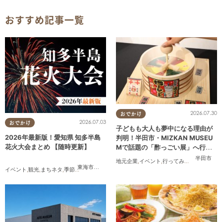
おすすめ記事一覧
2026.07.30
おでかけ
2026.07.03
おでかけ
子どもも大人も夢中になる理由が
2026年最新版！愛知県 知多半島
判明！半田市・MIZKAN MUSEU
花火大会まとめ 【随時更新】
Mで話題の「酢っごい展」へ行っ
てみた｜7/25(土)～8/30(日)／ち
半田市
地元企業
,
イベント
,
行ってみたレポ
,
ちたま
たまる広告
東海市
,
大府市
,
知多市
,
東浦町
,
阿久比町
,
半田市
,
常滑市
,
武豊
イベント
,
観光
,
まちネタ
,
季節ネタ
,
まとめ記事
,
親子
,
夫婦
,
家族
,
カップル
,
友人