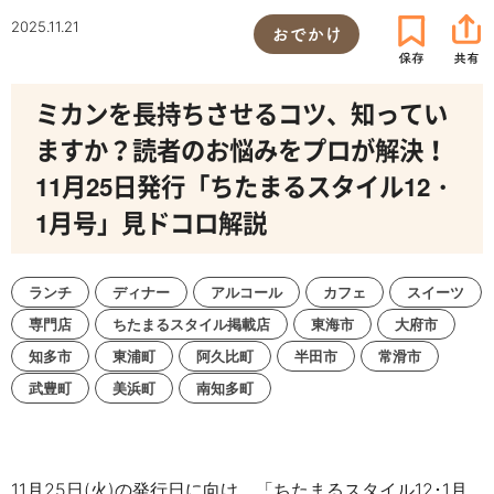
2025.11.21
おでかけ
ミカンを長持ちさせるコツ、知ってい
ますか？読者のお悩みをプロが解決！
11月25日発行「ちたまるスタイル12・
1月号」見ドコロ解説
ランチ
ディナー
アルコール
カフェ
スイーツ
専門店
ちたまるスタイル掲載店
東海市
大府市
知多市
東浦町
阿久比町
半田市
常滑市
武豊町
美浜町
南知多町
11月25日(火)の発行日に向け、「ちたまるスタイル12･1
月