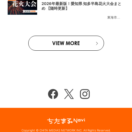
2026年最新版！愛知県 知多半島花火大会まと
め 【随時更新】
東海市
,
大府市
,
知
VIEW MORE
Copyright © CHITA MEDIAS NETWORK INC. All Rights Reserved.