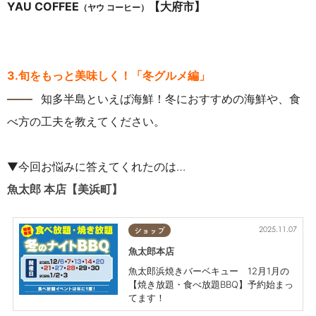
YAU COFFEE
【大府市】
（ヤウ コーヒー）
3
.旬をもっと美味しく！「冬グルメ編」
――
知多半島といえば海鮮！冬におすすめの海鮮や、食
べ方の工夫を教えてください。
▼今回お悩みに答えてくれたのは…
魚太郎 本店【美浜町】
2025.11.07
ショップ
魚太郎本店
魚太郎浜焼きバーベキュー 12月1月の
【焼き放題・食べ放題BBQ】予約始まっ
てます！