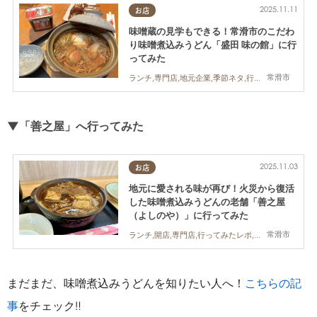
2025.11.11
お店
味噌蔵の見学もできる！常滑市のこだわ
り味噌煮込みうどん「盛田 味の館」に行
ってみた
常滑市
ランチ,専門店,地元企業,季節ネタ,行ってみたレポ,夫婦,家族
▼「善之屋」
へ行ってみた
2025.11.03
お店
地元に愛される味が再び！火災から復活
した味噌煮込みうどんの老舗「善之屋
（よしのや）」に行ってみた
常滑市
ランチ,開店,専門店,行ってみたレポ,おひとりさま
まだまだ、味噌煮込みうどんを知りたい人へ！
こちらの記
事
をチェック‼