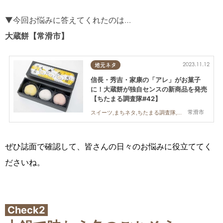
▼今回お悩みに答えてくれたのは…
大蔵餅【常滑市】
2023.11.12
地元ネタ
信長・秀吉・家康の「アレ」がお菓子
に！大蔵餅が独自センスの新商品を発売
【ちたまる調査隊#42】
常滑市
スイーツ,まちネタ,ちたまる調査隊,連載,気になるリサーチ
ぜひ誌面で確認して、皆さんの日々のお悩みに役立ててく
ださいね。
Check2