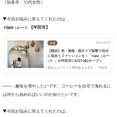
（知多市・10代女性）
▼今回お悩みに答えてくれたのは…
rūpa
【半田市】
（ルーパ）
2025.09.07
お店
【開店】色・骨格・顔タイプ診断で自分
に似合うファッションを！「rūpa（ルー
パ）」が半田市に6/27(金)オープン
半田市
開店,ビューティー,専門店,まちネタ
――
趣味を増やしたいです。コーヒーを自宅で淹れるに
は何から始めればいいのか知りたいです。
▼今回お悩みに答えてくれたのは…