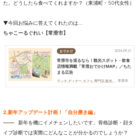
た。どうしたら食べてくれますか？（東浦町・50代女性）
▼今回お悩みに答えてくれたのは…
ちゃこーるぐれい【常滑市】
2024.09.21
おでかけ
常滑市を巡るなら！観光スポット・飲食
店情報満載「常滑おでかけMAP」／ちた
まる広告
常滑市
ランチ,ディナー,カフェ,専門店,観光,ちたまるスタイル掲載店,ちたまる広告
2
.新年アップデート計画！「自分磨き編」
――
新年を機にイメチェンしたいです。骨格診断・顔タ
イプ診断では実際にどんなことが分かるのでしょうか？