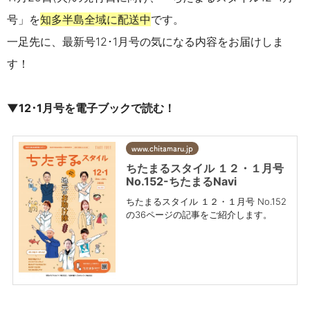
号」を
知多半島全域に配送中
です。
一足先に、最新号
12･1
月号の気になる内容をお届けしま
す！
▼
12･1
月号を電子ブックで読む！
www.chitamaru.jp
ちたまるスタイル １２・１月号
No.152-ちたまるNavi
ちたまるスタイル １２・１月号 No.152
の36ページの記事をご紹介します。