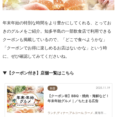
年末年始の特別な時間をより豊かにしてくれる、とってお
きのグルメをご紹介。知多半島の一部飲食店で利用できる
クーポンも掲載しているので、
「どこで食べようかな」
「クーポンでお得に楽しめるお店はないかな」という時
に、ぜひ確認してみてくださいね。
▼【クーポン付き】店舗一覧はこちら
2025.11.19
お店
【クーポン有】BBQ・焼肉・海鮮など！
年末年始グルメ｜／ちたまる広告
東海市,大府市,知多市,美浜町,南知多町
ランチ,ディナー,アルコール,ラーメン,カフェ,キッチンカー,専門店,ちたまるスタイル掲載店,まとめ記事,ちたまる広告,クーポン