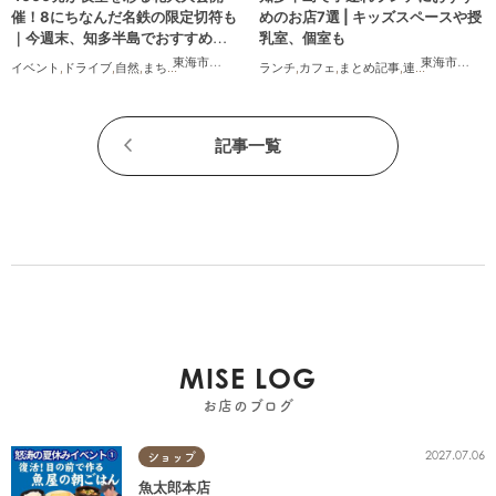
催！8にちなんだ名鉄の限定切符も
めのお店7選 | キッズスペースや授
｜今週末、知多半島でおすすめの
乳室、個室も
プラン【8/8(土)・9(日)】
東海市
,
大府市
,
東浦町
,
半田市
,
美浜町
東海市
,
大府
イベント
,
ドライブ
,
自然
,
まちネタ
,
季節ネタ
,
親子
ランチ
,
家族
,
カフェ
,
まとめ記事
,
連載
,
親子
,
個室
記事一覧
MISE LOG
お店のブログ
2027.07.06
ショップ
魚太郎本店