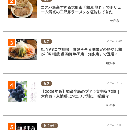
コスパ最高すぎる大府市「麺屋 龍丸」でボリュ
ーム満点の二郎系ラーメンを堪能してきた
大府市
2026.08.06
お店
担々VSゴマ味噌！食欲そそる夏限定の冷やし麺
が「味噌蔵 麺四朗 半田店・知多店」で登場／ち
たまる広告
知多市
,
半田市
2026.07.12
お店
【2026年版】知多半島のブドウ直売所 72選｜
大府市・東浦町ほかエリア別に一挙紹介
東海市
,
大府市
,
東
2026.07.03
おでかけ