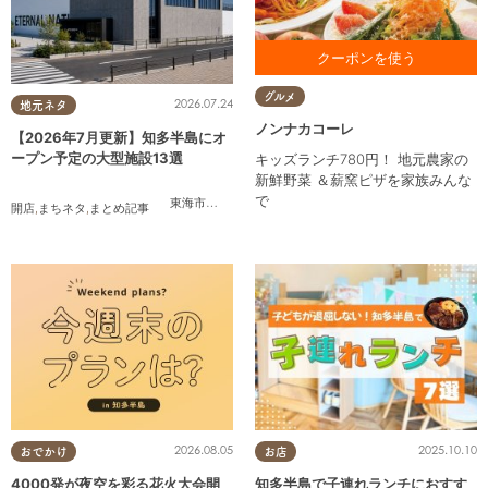
お食事をご利用の方に カタラ
グルメ
2026.07.24
ーナプレゼント ※1クーポンで
地元ネタ
最大4名様まで対応
ノンナカコーレ
【2026年7月更新】知多半島にオ
ープン予定の大型施設13選
キッズランチ780円！ 地元農家の
新鮮野菜 ＆薪窯ピザを家族みんな
で
東海市
,
大府市
,
知多市
,
美浜町
,
南知多町
開店
,
まちネタ
,
まとめ記事
2026.08.05
2025.10.10
おでかけ
お店
4000発が夜空を彩る花火大会開
知多半島で子連れランチにおすす