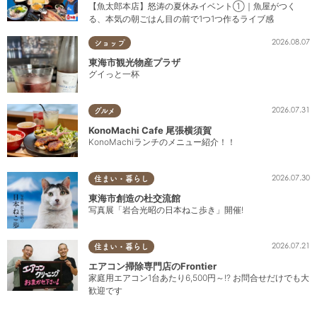
【魚太郎本店】怒涛の夏休みイベント①｜魚屋がつく
る、本気の朝ごはん目の前で1つ1つ作るライブ感
2026.08.07
ショップ
東海市観光物産プラザ
グイっと一杯
2026.07.31
グルメ
KonoMachi Cafe 尾張横須賀
KonoMachiランチのメニュー紹介！！
2026.07.30
住まい・暮らし
東海市創造の杜交流館
写真展「岩合光昭の日本ねこ歩き」開催!
2026.07.21
住まい・暮らし
エアコン掃除専門店のFrontier
家庭用エアコン1台あたり6,500円～!? お問合せだけでも大
歓迎です