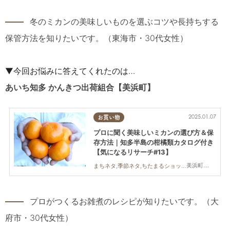
――
冬のミカンの美味しいものを選ぶコツや長持ちする
保管方法を知りたいです。（東海市・30代女性）
▼今回お悩みに答えてくれたのは…
あいち知多 かんきつ出荷組合
【美浜町】
2025.01.07
お買い物
プロに聞く美味しいミカンの選び方＆保
存方法｜知多半島の柑橘類カタログ付き
【気になるリサーチ#13】
美浜町,南知多町
まちネタ,季節ネタ,ちたまるショッピング,気になるリサーチ
――
プロがつくるお雑煮のレシピが知りたいです。（大
府市・30代女性）