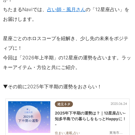
ちたまるNaviでは、
占い師・風月さん
の「12星座占い」を
お届けします。
星座ごとのホロスコープを紐解き、少し先の未来をポジテ
ィブに！
今回は「2026年上半期」の12星座の運勢を占います。
ラッ
キーアイテム・方位と共にご紹介。
▼その前に2025年下半期の運勢をおさらい！
2025.06.24
地元ネタ
2025年下半期の運勢は？｜12星座占い-
知多半島での暮らしをもっとHappyに！
-
東海市,大府市,知多市,東浦町,阿久比町,半田市,常滑市,武豊町,美浜町,南知多町
住まい,連載,占い