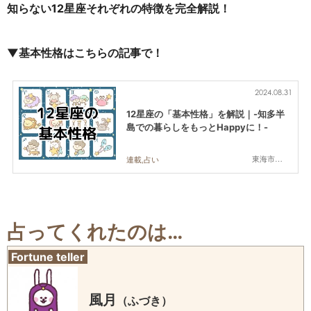
知らない12星座それぞれの特徴を完全解説！
▼基本性格はこちらの記事で！
2024.08.31
12星座の「基本性格」を解説｜-知多半
島での暮らしをもっとHappyに！-
東海市,大府市,知多市,東浦町,阿久比町,半田市,常滑市,武豊町,美浜町,南知多町
連載,占い
占ってくれたのは…
Fortune teller
風月
（ふづき）