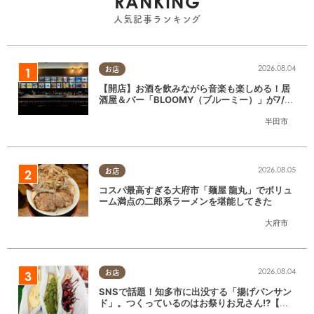
RANKING
人気記事ランキング
2026.08.04
お店
【開店】お酒を飲みながら音楽も楽しめる！居
酒屋＆バー「BLOOMY（ブルーミー）」が7/3
(金)半田市でオープン
半田市
2026.08.05
お店
コスパ最高すぎる大府市「麺屋 龍丸」でボリュ
ーム満点の二郎系ラーメンを堪能してきた
大府市
2026.08.04
お店
SNSで話題！知多市に出没する「揚げパンサン
ド」。つくっているのはお祭りお兄さん!?【ち
たまる調査隊#55】