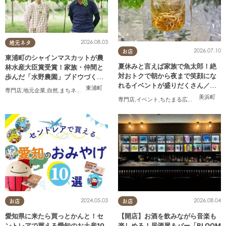
2026.08.03
地元ネタ
2026.07.10
お店
東浦町のシャインマスカットが農
夏休みと言えば家族で魚太郎！絶
林水産大臣賞受賞！家族・仲間と
対おトクで朝から夜まで笑顔にな
歩んだ「水野農園」ブドウづくり
れるイベントが盛りだくさん／ち
の軌跡
東浦町
専門店
,
地元企業
,
自然
,
まちネタ
,
季節ネタ
,
ちたまるスタイル掲載店
,
夫婦
,
家族
たまる広告
美浜町
専門店
,
イベント
,
ちたまる広告
,
家族
2024.05.03
2026.08.04
お店
お店
愛知県に来たら買っとかんと！セ
【開店】お酒を飲みながら音楽も
ントレアで買える愛知のお土産10
楽しめる！居酒屋＆バー「BLOOM