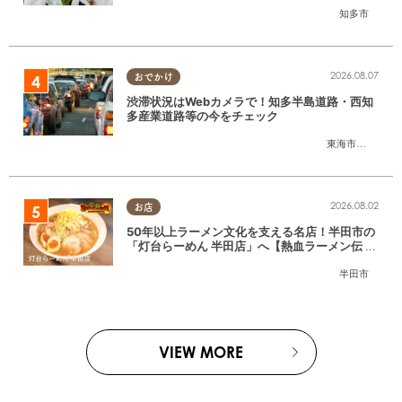
知多市
2026.08.07
おでかけ
渋滞状況はWebカメラで！知多半島道路・西知
多産業道路等の今をチェック
東海市
,
大府市
,
知
2026.08.02
お店
50年以上ラーメン文化を支える名店！半田市の
「灯台らーめん 半田店」へ【熱血ラーメン伝 8
月放送】
半田市
VIEW MORE