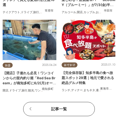
選
Y（ブルーミー）」が7/3(金)半田
市でオープン
常滑市
半田市
テイクアウト
,
ドライブ
,
旅行
,
観光
,
家族
,
友人
アルコール
,
開店
,
カップル
,
おひとりさま
,
友
2025.01.10
2025.06.24
おでかけ
お店
【完全保存版】知多半島の食べ放
【開店】子連れも必見！ワンコイ
題スポット29選｜地元で愛される
ンからの室内釣り堀「Red Sea Br
絶品グルメ特集
eam」が南知多町に6/2(月)オープ
ン
東海市
,
大府
南知多町
ランチ
,
ディナー
,
まちネタ
,
連載
,
コスパ抜群
開店
,
ドライブ
,
旅行
,
観光
,
ワンコイン
記事一覧