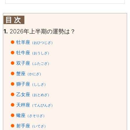
目 次
1.
2026年上半期の運勢は？
●
牡羊座
（おひつじざ）
●
牡牛座
（おうしざ）
●
双子座
（ふたござ）
●
蟹座
（かにざ）
●
獅子座
（ししざ）
●
乙女座
（おとめざ）
●
天秤座
（てんびんざ）
●
蠍座
（さそりざ）
●
射手座
（いてざ）