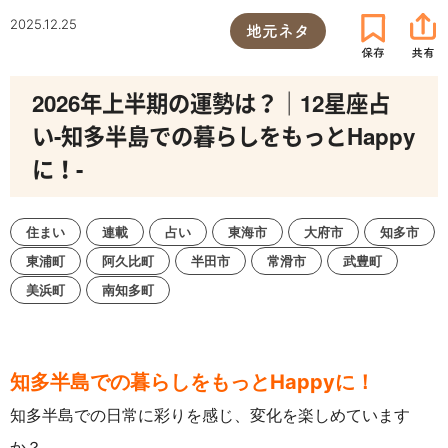
2025.12.25
地元ネタ
2026年上半期の運勢は？｜12星座占
い-知多半島での暮らしをもっとHappy
に！-
住まい
連載
占い
東海市
大府市
知多市
東浦町
阿久比町
半田市
常滑市
武豊町
美浜町
南知多町
知多半島での暮らしをもっとHappyに！
知多半島での日常に彩りを感じ、変化を楽しめています
か？