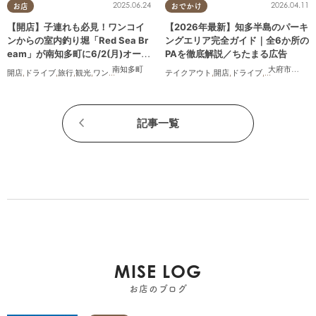
2025.06.24
2026.04.11
お店
おでかけ
【開店】子連れも必見！ワンコイ
【2026年最新】知多半島のパーキ
ンからの室内釣り堀「Red Sea Br
ングエリア完全ガイド｜全6か所の
eam」が南知多町に6/2(月)オープ
PAを徹底解説／ちたまる広告
ン
南知多町
大府市
,
阿久
開店
,
ドライブ
,
旅行
,
観光
,
ワンコイン
テイクアウト
,
開店
,
ドライブ
,
観光
,
ちたまる
記事一覧
MISE LOG
お店のブログ