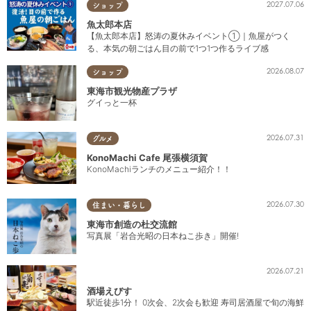
2027.07.06
ショップ
魚太郎本店
【魚太郎本店】怒涛の夏休みイベント①｜魚屋がつく
る、本気の朝ごはん目の前で1つ1つ作るライブ感
2026.08.07
ショップ
東海市観光物産プラザ
グイっと一杯
2026.07.31
グルメ
KonoMachi Cafe 尾張横須賀
KonoMachiランチのメニュー紹介！！
2026.07.30
住まい・暮らし
東海市創造の杜交流館
写真展「岩合光昭の日本ねこ歩き」開催!
2026.07.21
酒場えびす
駅近徒歩1分！ 0次会、2次会も歓迎 寿司居酒屋で旬の海鮮