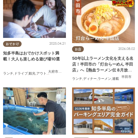
2025.04.21
おでかけ
2026.08.02
お店
知多半島はおでかけスポット満
50年以上ラーメン文化を支える名
載！大人も楽しめる遊び場10選
店！半田市の「灯台らーめん 半田
店」へ【熱血ラーメン伝 8月放
大府市
,
東浦町
,
半田市
,
常滑市
,
美浜町
,
南知多町
ランチ
,
ドライブ
,
観光
,
アウトドア
,
親子
,
カップル
,
友人
送】
半田市
ランチ
,
ディナー
,
ラーメン
,
連載