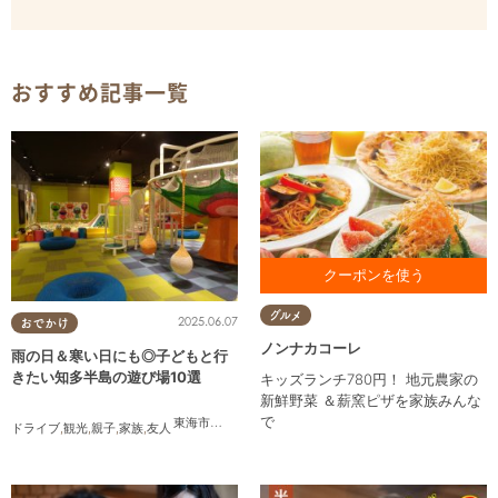
おすすめ記事一覧
お食事をご利用の方に カタラ
グルメ
2025.06.07
ーナプレゼント ※1クーポンで
おでかけ
最大4名様まで対応
ノンナカコーレ
雨の日＆寒い日にも◎子どもと行
きたい知多半島の遊び場10選
キッズランチ780円！ 地元農家の
新鮮野菜 ＆薪窯ピザを家族みんな
で
東海市
,
大府市
,
知多市
,
東浦町
,
半田市
,
常滑市
,
美浜町
ドライブ
,
観光
,
親子
,
家族
,
友人