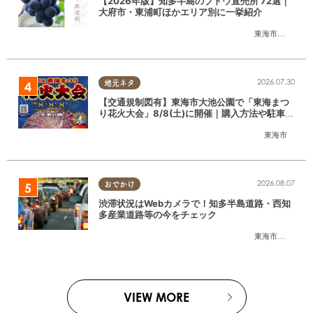
【2026年版】知多半島のブドウ直売所 72選｜
大府市・東浦町ほかエリア別に一挙紹介
東海市
,
大府市
,
東
2026.07.30
地元ネタ
【交通規制図有】東海市大池公園で「東海まつ
り花火大会」8/8(土)に開催｜購入方法や駐車場
情報は？
東海市
2026.08.07
おでかけ
渋滞状況はWebカメラで！知多半島道路・西知
多産業道路等の今をチェック
東海市
,
大府市
,
知
VIEW MORE