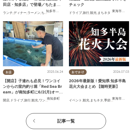
田店・知多店」で登場／ちたまる
チェック
広告
知多市
,
半田市
東海市
,
大府
ランチ
,
ディナー
,
ラーメン
,
ちたまる広告
ドライブ
,
旅行
,
観光
,
まちネタ
2025.06.24
2026.07.03
お店
おでかけ
【開店】子連れも必見！ワンコイ
2026年最新版！愛知県 知多半島
ンからの室内釣り堀「Red Sea Br
花火大会まとめ 【随時更新】
eam」が南知多町に6/2(月)オープ
ン
南知多町
東海市
,
大府
開店
,
ドライブ
,
旅行
,
観光
,
ワンコイン
イベント
,
観光
,
まちネタ
,
季節ネタ
,
まとめ記
記事一覧