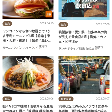
2024.04.10
お店
2025.07.08
お店
ワンコインから食べ放題まで！知
眺望抜群！愛知県・知多半島の海
多半島モーニング8選【前編｜東
が見える飲食店8選｜海鮮・カフ
海・大府・東浦】【知多半島レポ#
ェ・ピザほか
33】
東海市
,
大府市
,
東浦町
知多市
,
常滑
モーニング
,
パン
,
スイーツ
,
ドライブ
,
旅行
,
観光
,
夫婦
,
家族
,
カップル
,
おひとりさま
,
友人
,
ペ
ランチ
,
ドライブ
,
観光
,
自然
,
まちネタ
,
季節ネ
2026.08.06
2026.08.07
お店
おでかけ
担々VSゴマ味噌！食欲そそる夏限
渋滞状況はWebカメラで！知多半
定の冷やし麺が「味噌蔵 麺四朗 半
島道路・西知多産業道路等の今を