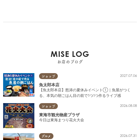
MISE LOG
お店のブログ
2027.07.06
ショップ
魚太郎本店
【魚太郎本店】怒涛の夏休みイベント①｜魚屋がつく
る、本気の朝ごはん目の前で1つ1つ作るライブ感
2026.08.08
ショップ
東海市観光物産プラザ
今日は東海まつり花火大会
2026.07.31
グルメ