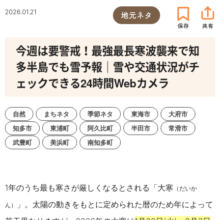
2026.01.21
地元ネタ
今週は要警戒！最強最長寒波襲来で知
多半島でも雪予報｜雪や交通状況がチ
ェックできる24時間Webカメラ
自然
まちネタ
季節ネタ
東海市
大府市
知多市
東浦町
阿久比町
半田市
常滑市
武豊町
美浜町
南知多町
1年のうち最も寒さが厳しくなるとされる「大寒
（だいか
」。太陽の動きをもとに定められた暦のため年によって
ん）