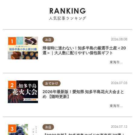
RANKING
人気記事ランキング
2026.08.08
お店
帰省時に迷わない！知多半島の厳選手土産＜20
選＞｜大人数に配りやすい個包装ギフト
東海市
,
大府市
,
知
2026.07.03
おでかけ
2026年最新版！愛知県 知多半島花火大会まと
め 【随時更新】
東海市
,
大府市
,
知
2026.07.12
お店