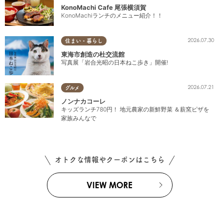
KonoMachi Cafe 尾張横須賀
KonoMachiランチのメニュー紹介！！
2026.07.30
住まい・暮らし
東海市創造の杜交流館
写真展「岩合光昭の日本ねこ歩き」開催!
2026.07.21
グルメ
ノンナカコーレ
キッズランチ780円！ 地元農家の新鮮野菜 ＆薪窯ピザを
家族みんなで
オトクな情報やクーポンはこちら
VIEW MORE