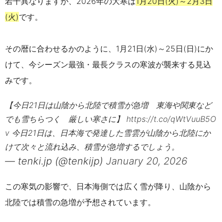
若干異なりますが、2026年の大寒は
1月20日(火)～2月3日
(火)
です。
その暦に合わせるかのように、1月21日(水)～25日(日)にか
けて、今シーズン最強・最長クラスの寒波が襲来する見込
みです。
【今日21日は山陰から北陸で積雪が急増 東海や関東など
でも雪ちらつく 厳しい寒さに】
https://t.co/qWtVuuB5O
v
今日21日は、日本海で発達した雪雲が山陰から北陸にか
けて次々と流れ込み、積雪が急増するでしょう。
— tenki.jp (@tenkijp)
January 20, 2026
この寒気の影響で、日本海側では広く雪が降り、山陰から
北陸では積雪の急増が予想されています。