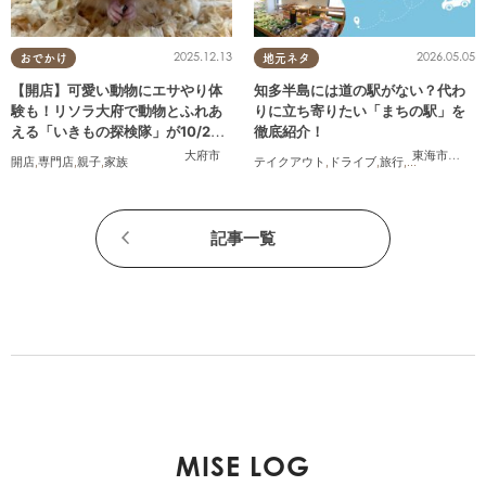
2025.12.13
2026.05.05
おでかけ
地元ネタ
【開店】可愛い動物にエサやり体
知多半島には道の駅がない？代わ
験も！リソラ大府で動物とふれあ
りに立ち寄りたい「まちの駅」を
える「いきもの探検隊」が10/24
徹底紹介！
(金)オープン
大府市
東海市
,
武豊
開店
,
専門店
,
親子
,
家族
テイクアウト
,
ドライブ
,
旅行
,
観光
,
自然
記事一覧
MISE LOG