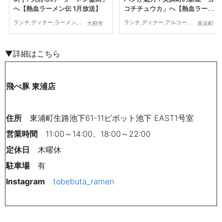
へ【熱血ラーメン伝 1月放送】
コチチュウカ」へ【熱血ラーメ
ン伝 12月放送】
ランチ,ディナー,ラーメン,連載,コスパ抜群,KURUTOHP
ランチ,ディナー,アルコール,ラーメン,連載
大府市
美浜町
▼詳細はこちら
飛べ豚 東浦店
住所
東浦町生路池下61-11ピボット池下 EAST1号室
営業時間
11:00～14:00、18:00～22:00
定休日
木曜休
駐車場
有
Instagram
tobebuta_ramen