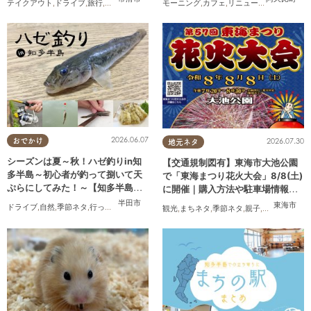
テイクアウト
,
ドライブ
,
旅行
,
観光
,
家族
,
友人
モーニング
,
カフェ
,
リニューアル
,
おひとり
ープン
2026.06.07
2026.07.30
おでかけ
地元ネタ
シーズンは夏～秋！ハゼ釣りin知
【交通規制図有】東海市大池公園
多半島～初心者が釣って捌いて天
で「東海まつり花火大会」8/8(土)
ぷらにしてみた！～【知多半島レ
に開催｜購入方法や駐車場情報
ポ#14】
は？
半田市
東海市
ドライブ
,
自然
,
季節ネタ
,
行ってみたレポ
,
夫婦
,
家族
,
カップル
,
おひとりさま
,
友人
,
知多半島
観光
,
まちネタ
,
季節ネタ
,
親子
,
夫婦
,
家族
,
カ