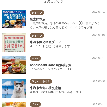
お店のブログ
2027.07.06
ショップ
魚太郎本店
【魚太郎本店】怒涛の夏休みイベント①｜魚屋がつく
る、本気の朝ごはん目の前で1つ1つ作るライブ感
2026.08.10
ショップ
東海市観光物産プラザ
明日１１日（火）は開館します
2026.07.31
グルメ
KonoMachi Cafe 尾張横須賀
KonoMachiランチのメニュー紹介！！
2026.07.30
住まい・暮らし
東海市創造の杜交流館
写真展「岩合光昭の日本ねこ歩き」開催!
2026.07.21
グルメ