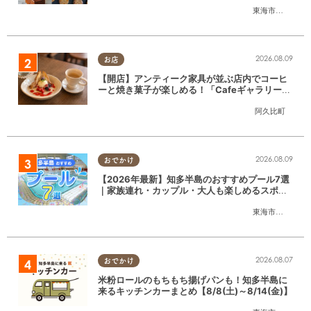
東海市
,
大府市
,
知
2026.08.09
お店
【開店】アンティーク家具が並ぶ店内でコーヒ
ーと焼き菓子が楽しめる！「CafeギャラリーA
gui」が6/1(月)阿久比町でリニューアルオープ
阿久比町
ン
2026.08.09
おでかけ
【2026年最新】知多半島のおすすめプール7選
｜家族連れ・カップル・大人も楽しめるスポッ
ト徹底ガイド
東海市
,
大府市
,
知
2026.08.07
おでかけ
米粉ロールのもちもち揚げパンも！知多半島に
来るキッチンカーまとめ【8/8(土)～8/14(金)】