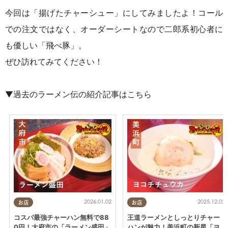
今回は「揚げたチャーシュー」にしてみましたよ！コール
での注文ではなく、オーダーシートなので二郎系初心者に
も優しい「飛べ豚」。
ぜひ訪れてみてください！
▼過去のラーメン伝の紹介記事はこちら
2026.01.02
2025.12.02
お店
お店
コスパ最強チャーハン無料で88
王道ラーメンとしっとりチャー
0円！大府市の「ラーメン盛田」
ハンが魅力！美浜町の新星「ヨ