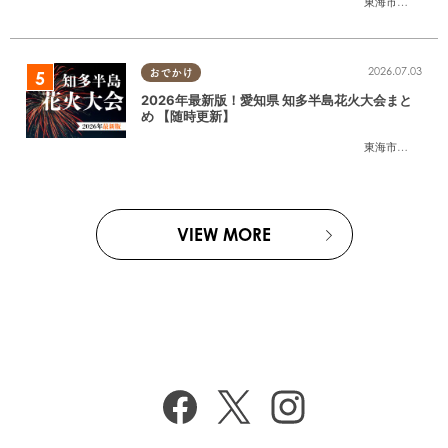
東海市
,
大府市
,
知
2026.07.03
おでかけ
2026年最新版！愛知県 知多半島花火大会まと
め 【随時更新】
東海市
,
大府市
,
知
VIEW MORE