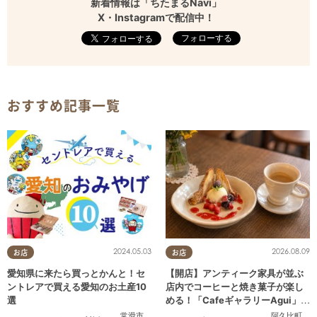
新着情報は「ちたまるNavi」
X・Instagramで配信中！
フォローする
おすすめ記事一覧
2024.05.03
2026.08.09
お店
お店
愛知県に来たら買っとかんと！セ
【開店】アンティーク家具が並ぶ
ントレアで買える愛知のお土産10
店内でコーヒーと焼き菓子が楽し
選
める！「CafeギャラリーAgui」が
6/1(月)阿久比町でリニューアルオ
常滑市
阿久比町