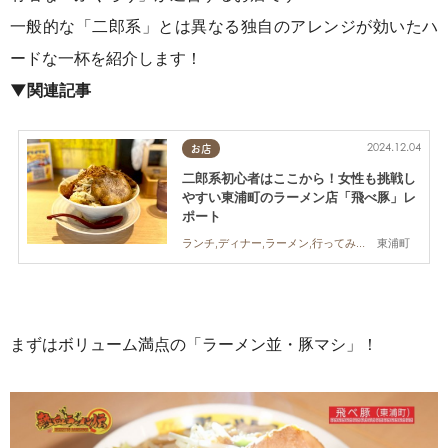
一般的な「二郎系」とは異なる独自のアレンジが効いたハ
ードな一杯を紹介します！
▼
関連記事
2024.12.04
お店
二郎系初心者はここから！女性も挑戦し
やすい東浦町のラーメン店「飛べ豚」レ
ポート
東浦町
ランチ,ディナー,ラーメン,行ってみたレポ,コスパ抜群
まずはボリューム満点の「ラーメン並・豚マシ」！