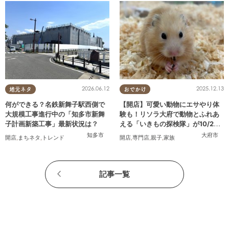
2026.06.12
2025.12.13
地元ネタ
おでかけ
何ができる？名鉄新舞子駅西側で
【開店】可愛い動物にエサやり体
大規模工事進行中の「知多市新舞
験も！リソラ大府で動物とふれあ
子計画新築工事」最新状況は？
える「いきもの探検隊」が10/24
(金)オープン
知多市
大府市
開店
,
まちネタ
,
トレンド
開店
,
専門店
,
親子
,
家族
記事一覧