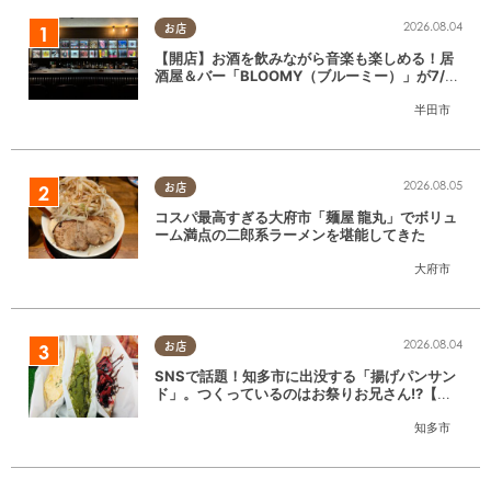
2026.08.04
お店
【開店】お酒を飲みながら音楽も楽しめる！居
酒屋＆バー「BLOOMY（ブルーミー）」が7/3
(金)半田市でオープン
半田市
2026.08.05
お店
コスパ最高すぎる大府市「麺屋 龍丸」でボリュ
ーム満点の二郎系ラーメンを堪能してきた
大府市
2026.08.04
お店
SNSで話題！知多市に出没する「揚げパンサン
ド」。つくっているのはお祭りお兄さん!?【ち
たまる調査隊#55】
知多市