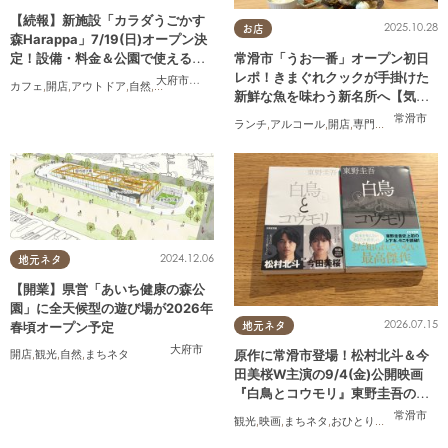
【続報】新施設「カラダうごかす
2025.10.28
お店
森Harappa」7/19(日)オープン決
定！設備・料金＆公園で使えるレ
常滑市「うお一番」オープン初日
ンタルアイテムも登場
レポ！きまぐれクックが手掛けた
大府市
,
東浦町
カフェ
,
開店
,
アウトドア
,
自然
,
まちネタ
,
家族
,
友人
,
ペット
,
トレンド
,
KURUTOHP
新鮮な魚を味わう新名所へ【気に
なるリサーチ#31】
常滑市
ランチ
,
アルコール
,
開店
,
専門店
,
気になるリ
2024.12.06
地元ネタ
【開業】県営「あいち健康の森公
園」に全天候型の遊び場が2026年
2026.07.15
春頃オープン予定
地元ネタ
大府市
原作に常滑市登場！松村北斗＆今
開店
,
観光
,
自然
,
まちネタ
田美桜W主演の9/4(金)公開映画
『白鳥とコウモリ』東野圭吾の原
作小説を読んでみた
常滑市
観光
,
映画
,
まちネタ
,
おひとりさま