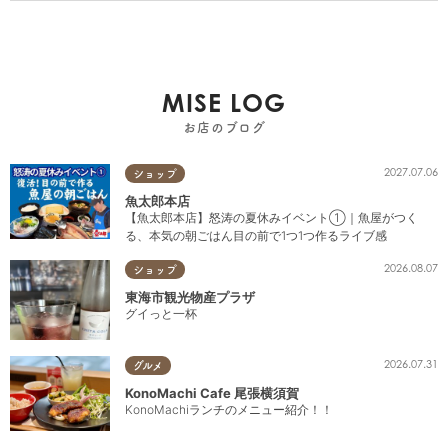
MISE LOG
お店のブログ
2027.07.06
ショップ
魚太郎本店
【魚太郎本店】怒涛の夏休みイベント①｜魚屋がつく
る、本気の朝ごはん目の前で1つ1つ作るライブ感
2026.08.07
ショップ
東海市観光物産プラザ
グイっと一杯
2026.07.31
グルメ
KonoMachi Cafe 尾張横須賀
KonoMachiランチのメニュー紹介！！