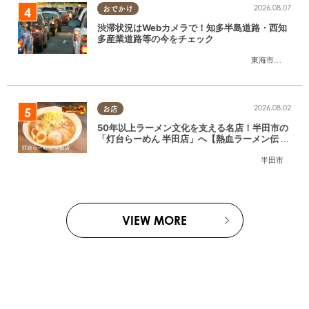
2026.08.07
おでかけ
渋滞状況はWebカメラで！知多半島道路・西知
多産業道路等の今をチェック
東海市
,
大府市
,
知
2026.08.02
お店
50年以上ラーメン文化を支える名店！半田市の
「灯台らーめん 半田店」へ【熱血ラーメン伝 8
月放送】
半田市
VIEW MORE