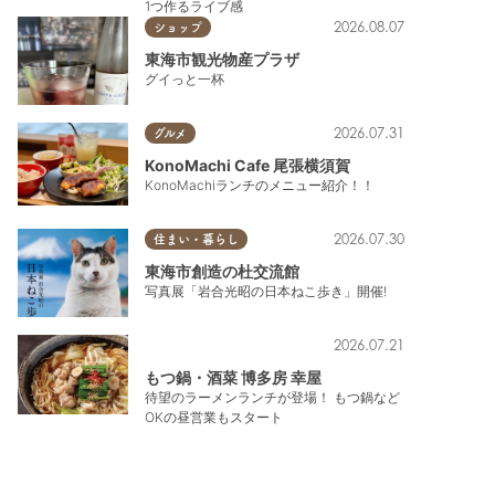
1つ作るライブ感
2026.08.07
ショップ
東海市観光物産プラザ
グイっと一杯
2026.07.31
グルメ
KonoMachi Cafe 尾張横須賀
KonoMachiランチのメニュー紹介！！
2026.07.30
住まい・暮らし
東海市創造の杜交流館
写真展「岩合光昭の日本ねこ歩き」開催!
2026.07.21
もつ鍋・酒菜 博多房 幸屋
待望のラーメンランチが登場！ もつ鍋など
OKの昼営業もスタート