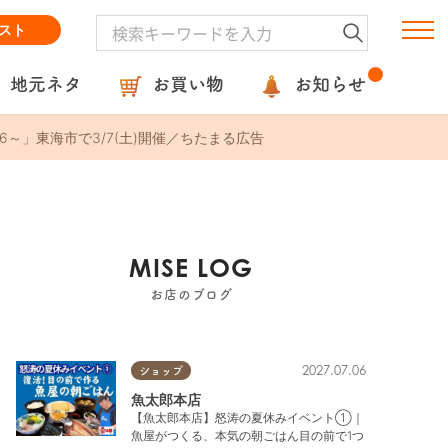
スト
地元ネタ
お買い物
お知らせ
～」東海市で3/7(土)開催／ちたまる広告
MISE LOG
お店のブログ
2027.07.06
ショップ
魚太郎本店
【魚太郎本店】怒涛の夏休みイベント①｜
魚屋がつくる、本気の朝ごはん目の前で1つ