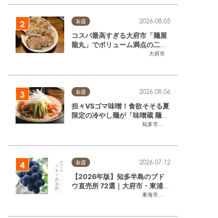
2026.08.05
お店
コスパ最高すぎる大府市「麺屋
龍丸」でボリューム満点の二郎
系ラーメンを堪能してきた
大府市
2026.08.06
お店
担々VSゴマ味噌！食欲そそる夏
限定の冷やし麺が「味噌蔵 麺四
朗 半田店・知多店」で登場／ち
知多市
,
半田市
たまる広告
2026.07.12
お店
【2026年版】知多半島のブド
ウ直売所 72選｜大府市・東浦町
ほかエリア別に一挙紹介
東海市
,
大府市
,
東浦町
,
半田市
,
美