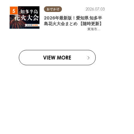
2026.07.03
おでかけ
2026年最新版！愛知県 知多半
島花火大会まとめ 【随時更新】
東海市
,
大府市
,
知多市
,
東浦町
,
阿
VIEW MORE