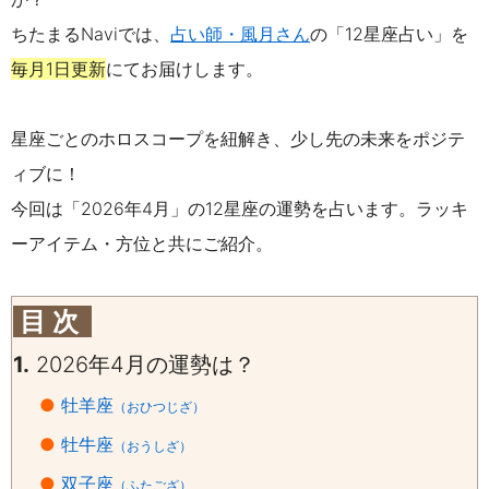
ちたまるNaviでは、
占い師・風月さん
の「12星座占い」を
毎月1日更新
にてお届けします。
星座ごとのホロスコープを紐解き、少し先の未来をポジテ
ィブに！
今回は「2026年4月」の12星座の運勢を占います。
ラッキ
ーアイテム・方位と共にご紹介。
目 次
1.
2026年4月の運勢は？
●
牡羊座
（おひつじざ）
●
牡牛座
（おうしざ）
●
双子座
（ふたござ）