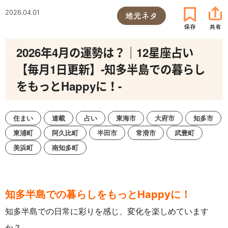
2026.04.01
地元ネタ
2026年4月の運勢は？｜12星座占い
【毎月1日更新】-知多半島での暮らし
をもっとHappyに！-
住まい
連載
占い
東海市
大府市
知多市
東浦町
阿久比町
半田市
常滑市
武豊町
美浜町
南知多町
知多半島での暮らしをもっとHappyに！
知多半島での日常に彩りを感じ、変化を楽しめています
か？