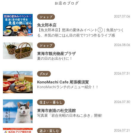
お店のブログ
2027.07.06
ショップ
魚太郎本店
【魚太郎本店】怒涛の夏休みイベント①｜魚屋がつく
る、本気の朝ごはん目の前で1つ1つ作るライブ感
2026.08.06
ショップ
東海市観光物産プラザ
夏の日のお出かけに！
2026.07.31
グルメ
KonoMachi Cafe 尾張横須賀
KonoMachiランチのメニュー紹介！！
2026.07.30
住まい・暮らし
東海市創造の杜交流館
写真展「岩合光昭の日本ねこ歩き」開催!
2026.07.21
遊ぶ・楽しむ