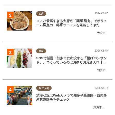
2026.08.05
お店
コスパ最高すぎる大府市「麺屋 龍丸」でボリュ
ーム満点の二郎系ラーメンを堪能してきた
大府市
2026.08.04
お店
SNSで話題！知多市に出没する「揚げパンサン
ド」。つくっているのはお祭りお兄さん!?【ち
たまる調査隊#55】
知多市
2025.08.15
おでかけ
渋滞状況はWebカメラで知多半島道路・西知多
産業道路等をチェック
東海市
,
大府市
,
知