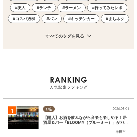
友人
ランチ
ラーメン
行ってみたレポ
コスパ抜群
パン
キッチンカー
まちネタ
すべてのタグを見る
RANKING
人気記事ランキング
2026.08.04
お店
【開店】お酒を飲みながら音楽も楽しめる！居
酒屋＆バー「BLOOMY（ブルーミー）」が7/3
(金)半田市でオープン
半田市