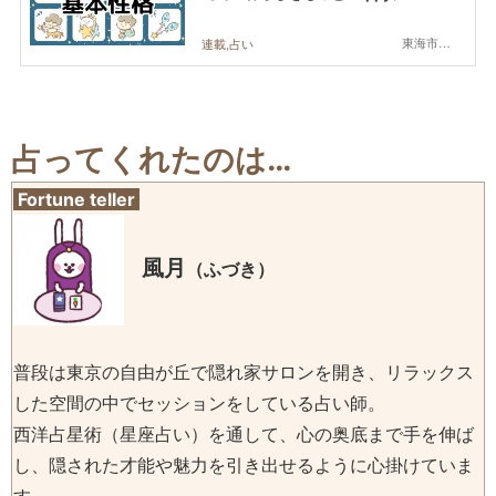
東海市,大府市,知多市,東浦町,阿久比町,半田市,常滑市,武豊町,美浜町,南知多町
連載,占い
占ってくれたのは…
Fortune teller
風月
（ふづき）
普段は東京の自由が丘で隠れ家サロンを開き、リラックス
した空間の中でセッションをしている占い師。
西洋占星術（星座占い）を通して、心の奥底まで手を伸ば
し、隠された才能や魅力を引き出せるように心掛けていま