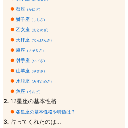
●
蟹座
（かにざ）
●
獅子座
（ししざ）
●
乙女座
（おとめざ）
●
天秤座
（てんびんざ）
●
蠍座
（さそりざ）
●
射手座
（いてざ）
●
山羊座
（やぎざ）
●
水瓶座
（みずがめざ）
●
魚座
（うおざ）
2.
12
星座の基本性格
●
各星座の基本性格や特徴は？
3.
占ってくれたのは…