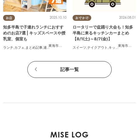
2025.10.10
2026.08.01
お店
おでかけ
知多半島で子連れランチにおすす
ロータリーで盆踊り大会も！知多
めのお店7選 | キッズスペースや授
半島に来るキッチンカーまとめ
乳室、個室も
【8/1(土)～8/7(金)】
東海市
,
大府市
,
半田市
,
常滑市
,
武豊町
東海市
,
大府
ランチ
,
カフェ
,
まとめ記事
,
連載
,
親子
,
個室
スイーツ
,
テイクアウト
,
キッチンカー
,
イベ
記事一覧
MISE LOG