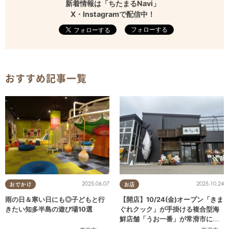
新着情報は「ちたまるNavi」
X・Instagramで配信中！
フォローする
おすすめ記事一覧
2025.06.07
2025.10.24
おでかけ
お店
雨の日＆寒い日にも◎子どもと行
【開店】10/24(金)オープン「きま
きたい知多半島の遊び場10選
ぐれクック」が手掛ける複合型海
鮮店舗「うお一番」が常滑市に誕
生！