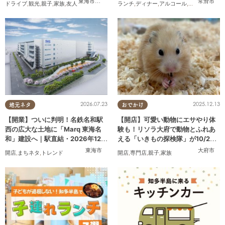
東海市
,
大府市
,
知多市
,
東浦町
,
半田市
,
常滑市
,
美浜町
常滑市
ドライブ
,
観光
,
親子
,
家族
,
友人
ランチ
,
ディナー
,
アルコール
,
開店
,
まちネタ
2026.07.23
2025.12.13
地元ネタ
おでかけ
【開業】ついに判明！名鉄名和駅
【開店】可愛い動物にエサやり体
西の広大な土地に「Marq 東海名
験も！リソラ大府で動物とふれあ
和」建設へ｜駅直結・2026年12月
える「いきもの探検隊」が10/24
着工予定
(金)オープン
東海市
大府市
開店
,
まちネタ
,
トレンド
開店
,
専門店
,
親子
,
家族