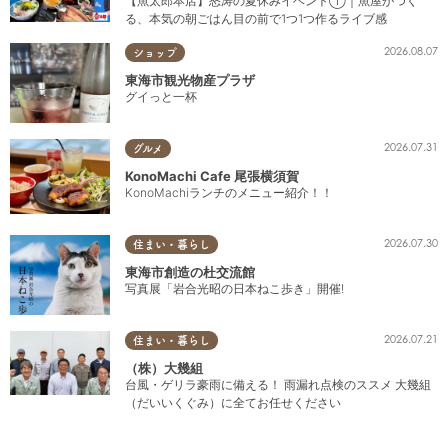
【魚太郎本店】怒涛の夏休みイベント①｜魚屋がつく
る、本気の朝ごはん目の前で1つ1つ作るライブ感
2026.08.07
ショップ
東海市観光物産プラザ
グイっと一杯
2026.07.31
グルメ
KonoMachi Cafe 尾張横須賀
KonoMachiランチのメニュー紹介！！
2026.07.30
住まい・暮らし
東海市創造の杜交流館
写真展「岩合光昭の日本ねこ歩き」開催!
2026.07.21
住まい・暮らし
（株）大幾組
台風・ゲリラ豪雨に備える！ 雨漏れ点検のススメ 大幾組
（だいいくぐみ）に全てお任せください