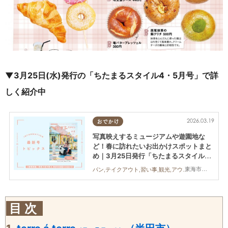
▼3月25日(水)発行の「ちたまるスタイル4・5月号」で詳
しく紹介中
2026.03.19
おでかけ
写真映えするミュージアムや遊園地な
ど！春に訪れたいお出かけスポットまと
め｜3月25日発行「ちたまるスタイル
4・5月号」見ドコロ解説
東海市,大府市,知多市,東浦町,阿久比町,半田市,常滑市,武豊町,美浜町,南知多町
パン,テイクアウト,習い事,観光,アウトドア,季節ネタ,ちたまるスタイル掲載店
目 次