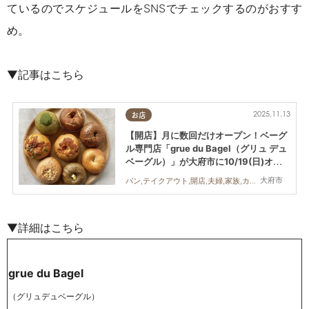
ているのでスケジュールをSNSでチェックするのがおすす
め。
▼記事はこちら
2025.11.13
お店
【開店】月に数回だけオープン！ベーグ
ル専門店「grue du Bagel（グリュ デュ
ベーグル）」が大府市に10/19(日)オー
プン
大府市
パン,テイクアウト,開店,夫婦,家族,カップル,おひとりさま,友人,KURUTOHP
▼詳細はこちら
grue du Bagel
（グリュデュベーグル）