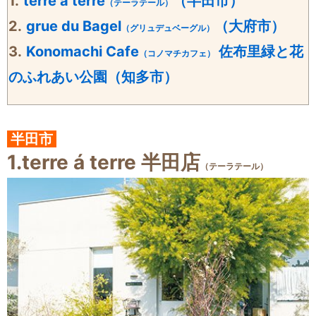
1.
terre á terre
（半田市）
（テーラテール）
2.
grue du Bagel
（大府市）
（グリュデュベーグル）
3.
Konomachi Cafe
佐布里緑と花
（コノマチカフェ）
のふれあい公園（知多市）
半田市
1.
terre á terre 半田店
（テーラテール）