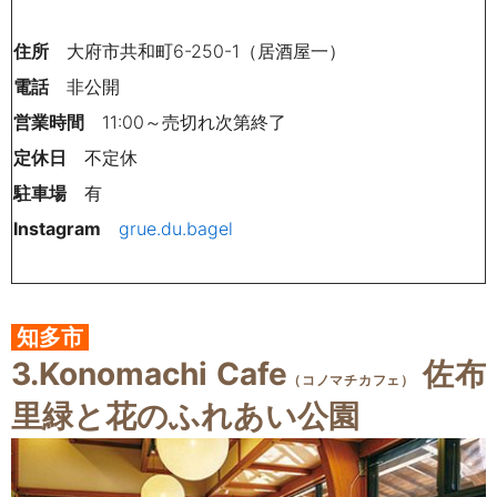
住所
大府市共和町6-250-1（居酒屋一）
電話
非公開
営業時間
11:00～売切れ次第終了
定休日
不定休
駐車場
有
Instagram
grue.du.bagel
知多市
3.
Konomachi Cafe
佐布
（コノマチカフェ）
里緑と花のふれあい公園