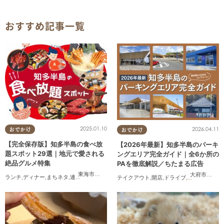
おすすめ記事一覧
2025.01.10
2026.04.11
おでかけ
おでかけ
【完全保存版】知多半島の食べ放
【2026年最新】知多半島のパーキ
題スポット29選｜地元で愛される
ングエリア完全ガイド｜全6か所の
絶品グルメ特集
PAを徹底解説／ちたまる広告
東海市
,
大府市
,
知多市
,
東浦町
,
阿久比町
,
半田市
,
常滑市
,
武豊
大府市
,
阿久
ランチ
,
ディナー
,
まちネタ
,
連載
,
コスパ抜群
テイクアウト
,
開店
,
ドライブ
,
観光
,
ちたまる