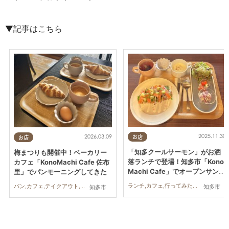
▼記事はこちら
2025.11.30
2026.03.09
お店
お店
「知多クールサーモン」がお洒
梅まつりも開催中！ベーカリー
落ランチで登場！知多市「Kono
カフェ「KonoMachi Cafe 佐布
Machi Cafe」でオープンサンド
里」でパンモーニングしてきた
を実食
ランチ,カフェ,行ってみたレポ,カップル,おひとりさま,友人
パン,カフェ,テイクアウト,イベント,自然,行ってみたレポ
知多市
知多市