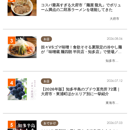
コスパ最高すぎる大府市「麺屋 龍丸」でボリュ
ーム満点の二郎系ラーメンを堪能してきた
大府市
2026.08.06
お店
担々VSゴマ味噌！食欲そそる夏限定の冷やし麺
が「味噌蔵 麺四朗 半田店・知多店」で登場／ち
たまる広告
知多市
,
半田市
2026.07.12
お店
【2026年版】知多半島のブドウ直売所 72選｜
大府市・東浦町ほかエリア別に一挙紹介
東海市
,
大府市
,
東
2026.07.03
おでかけ