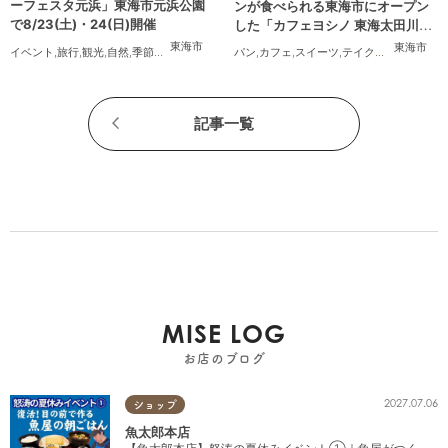
ーフェスタ元浜」東海市元浜公園
ンが食べられる東海市にオープン
で8/23(土)・24(日)開催
した「カフェヨシノ 東海太田川
店」に行ってみた
東海市
東海市
イベント
,
旅行
,
観光
,
自然
,
季節ネタ
,
花火
パン
,
カフェ
,
スイーツ
,
テイクアウト
,
家族
,
カ
記事一覧
MISE LOG
お店のブログ
2027.07.06
ショップ
魚太郎本店