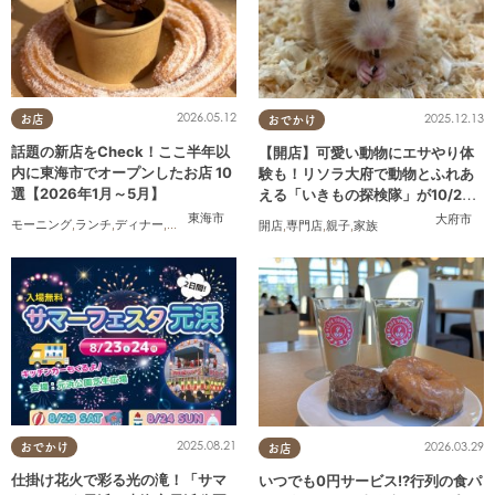
2026.05.12
2025.12.13
お店
おでかけ
話題の新店をCheck！ここ半年以
【開店】可愛い動物にエサやり体
内に東海市でオープンしたお店 10
験も！リソラ大府で動物とふれあ
選【2026年1月～5月】
える「いきもの探検隊」が10/24
(金)オープン
東海市
大府市
モーニング
,
ランチ
,
ディナー
,
パン
,
カフェ
,
スイーツ
,
テイクアウト
,
キッチンカー
,
開店
,
まと
開店
,
専門店
,
親子
,
家族
2025.08.21
2026.03.29
おでかけ
お店
仕掛け花火で彩る光の滝！「サマ
いつでも0円サービス!?行列の食パ