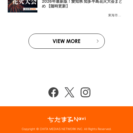
2026年最新版！愛知県 知多半島花火大会まと
め 【随時更新】
東海市
,
大府市
,
知
VIEW MORE
Copyright © CHITA MEDIAS NETWORK INC. All Rights Reserved.