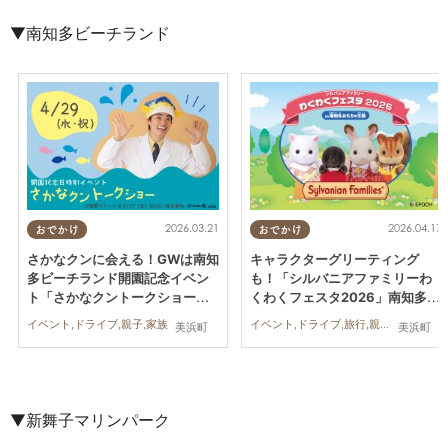
▼
南知多ビーチ
ランド
2026.03.21
2026.04.17
おでかけ
おでかけ
さかなクンに会える！GWは南知
キャラクターグリーティング
多ビーチランド開園記念イベン
も！「シルバニアファミリーわ
ト「さかなクントークショー」
くわくフェスタ2026」南知多ビ
へ!!4/29(水祝)に開催
ーチランド おもちゃ王国で6/28
イベント,ドライブ,親子,家族
イベント,ドライブ,旅行,親子,家族
美浜町
美浜町
(日)まで開催中
▼新舞子マリン
パーク