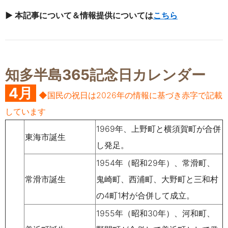
▶
本記事について
＆情報提供については
こちら
知多半島365記念日カレンダー
4月
◆国民の祝日は2026年の情報に基づき赤字で記載
しています
1969
年、上野町と横須賀町が合併
東海市誕生
し発足。
1954
年（
昭和
29
年）、
常滑町
、
常滑市誕生
鬼崎町
、
西浦町
、
大野町
と
三和村
の
4
町
1
村が合併して成立。
1955
年
（
昭和
30
年）、
河和町
、