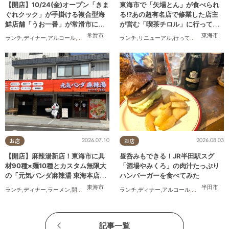
【開店】10/24(金)オープン「きま
東海市で「矢場とん」が食べられ
ぐれクック」が手掛ける複合型海
る!?あの超有名店で修業した店主
鮮店舗「うお一番」が常滑市に誕
が営む「喫茶チロル」に行ってみ
生！
た
常滑市
東海市
ランチ
,
ディナー
,
アルコール
,
開店
,
まちネタ
ランチ
,
リニューアル
,
行ってみたレポ
,
夫婦
,
2026.07.10
2026.08.03
お店
お店
【開店】麻辣湯新店！東海市に具
昼呑みもできる！JR半田駅スグ
材90種×麺10種とカスタム無限大
「酒場やみくろ」の肉汁たっぷり
の「元気パンダ麻辣湯 東海本店」
ハンバーガーを食べてみた
が6/12(金)オープン
東海市
半田市
ランチ
,
ディナー
,
ラーメン
,
開店
,
夫婦
,
カップル
,
ランチ
おひとりさま
,
ディナー
,
友人
,
アルコール
,
トレンド
,
パン
,
行ってみ
記事一覧