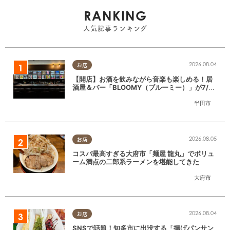
RANKING
人気記事ランキング
2026.08.04
お店
【開店】お酒を飲みながら音楽も楽しめる！居
酒屋＆バー「BLOOMY（ブルーミー）」が7/3
(金)半田市でオープン
半田市
2026.08.05
お店
コスパ最高すぎる大府市「麺屋 龍丸」でボリュ
ーム満点の二郎系ラーメンを堪能してきた
大府市
2026.08.04
お店
SNSで話題！知多市に出没する「揚げパンサン