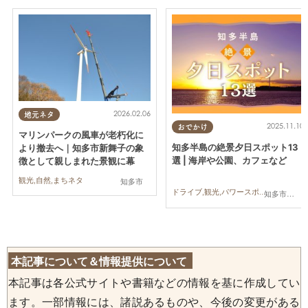
2026.02.06
地元ネタ
2025.11.10
おでかけ
マリンパークの風車が老朽化に
知多半島の絶景夕日スポット13
より撤去へ｜知多市新舞子の象
選 | 海岸や公園、カフェなど
徴として親しまれた景観に幕
観光,自然,まちネタ
知多市
ドライブ,観光,パワースポット,自然,まちネタ,まとめ記事,家族,カップル
知多市,常滑市,美浜町,南知多町
本記事について＆情報提供について
本記事は各公式サイトや書籍などの情報を基に作成してい
ます。一部情報には、諸説あるものや、今後の変更がある