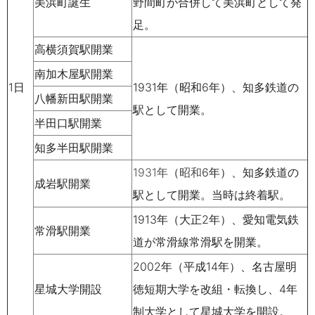
美浜町
誕生
野間町
が合併して美浜町として発
足。
高横須賀駅開業
南加木屋駅開業
1日
1931
年
（
昭和
6
年）、
知多鉄道
の
八幡新田駅開業
駅として開業。
半田口駅開業
知多半田駅開業
1931
年
（
昭和
6
年）、
知多鉄道
の
成岩駅開業
駅として開業。当時は
終着駅
。
1913年（大正2年）、
愛知電気鉄
常滑駅開業
道
が
常滑線
常滑駅を開業。
2002年（平成14年）、名古屋明
星城大学開設
徳短期大学を改組・転換し、4年
制大学として星城大学を開設。