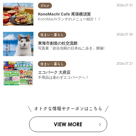
2026.07.31
グルメ
KonoMachi Cafe 尾張横須賀
KonoMachiランチのメニュー紹介！！
2026.07.30
住まい・暮らし
東海市創造の杜交流館
写真展「岩合光昭の日本ねこ歩き」開催!
2026.07.21
住まい・暮らし
エコパーク 大府店
不用品は迷わずエコパークへ！
オトクな情報やクーポンはこちら
VIEW MORE