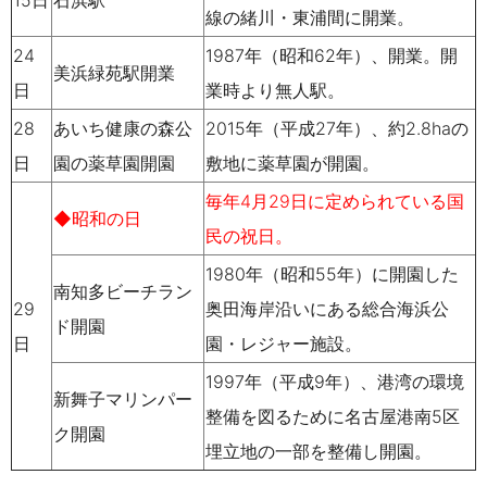
15日
石浜駅
線の緒川・東浦間に開業。
24
1987
年
（
昭和
62
年）、開業。開
美浜緑苑駅開業
日
業時より
無人駅
。
28
あいち健康の森公
2015
年
（平成
27
年）、約
2.8ha
の
日
園の薬草
園開園
敷地に薬草園が開園。
毎年4月29日に定められている国
◆昭和の日
民の祝日。
1980
年
（昭和
55
年）に開園した
南知多ビーチ
ラン
29
奥田海岸沿いにある総合
海浜公
ド開園
日
園
・レジャー施設。
1997
年
（
平成
9
年）、港湾の環境
新舞子マリン
パー
整備を図るために
名古屋港
南
5
区
ク開園
埋立地
の一部を整備し開園。