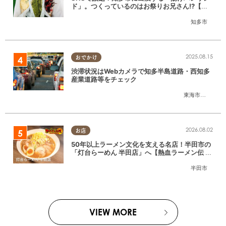
ド」。つくっているのはお祭りお兄さん!?【ち
たまる調査隊#55】
知多市
2025.08.15
おでかけ
渋滞状況はWebカメラで知多半島道路・西知多
産業道路等をチェック
東海市
,
大府市
,
知
2026.08.02
お店
50年以上ラーメン文化を支える名店！半田市の
「灯台らーめん 半田店」へ【熱血ラーメン伝 8
月放送】
半田市
VIEW MORE