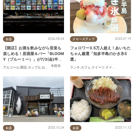
2026.08.04
2023.07.19
お店
クローズアップ
【開店】お酒を飲みながら音楽も
フォロワー3.5万人超え！あいちた
楽しめる！居酒屋＆バー「BLOOM
ちゃん厳選「知多半島のかき氷5
Y（ブルーミー）」が7/3(金)半田
選」
市でオープン
半田市
アルコール
,
開店
,
カップル
,
おひとりさま
,
友人
ランチ
,
カフェ
,
スイーツ
,
テイクアウト
2025.10.24
2025.11.12
お店
お店