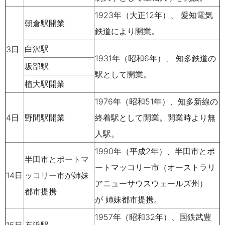
1923
年
（
大正
12
年）、
愛知電気
朝倉駅開業
鉄道
により開業。
白沢駅
3日
1931
年
（
昭和
6
年）、
知多鉄道
の
坂部駅
駅として開業。
植大駅開業
1976
年
（
昭和
51
年）、知多新線の
4日
野間駅開業
終着駅
として開業。開業時より
無
人駅
。
1990
年（平成
2
年）、半田市と
ポ
半田市と
ポートマ
ートマッコリー
市（
オーストラリ
14日
ッコリー
市が姉妹
ア
ニューサウスウェールズ州
）
都市提携
が
姉妹都市
提携。
1957
年
（
昭和
32
年）、
国鉄
武豊