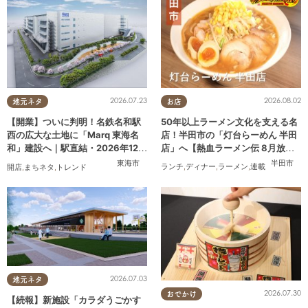
2026.08.02
2026.07.23
お店
地元ネタ
50年以上ラーメン文化を支える名
【開業】ついに判明！名鉄名和駅
店！半田市の「灯台らーめん 半田
西の広大な土地に「Marq 東海名
店」へ【熱血ラーメン伝 8月放
和」建設へ｜駅直結・2026年12月
送】
着工予定
半田市
東海市
ランチ
,
ディナー
,
ラーメン
,
連載
開店
,
まちネタ
,
トレンド
2026.07.03
地元ネタ
2026.07.30
おでかけ
【続報】新施設「カラダうごかす