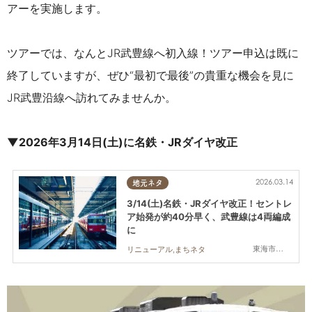
アーを実施します。
ツアーでは、なんとJR武豊線へ初入線！ツアー申込は既に
終了していますが、ぜひ“最初で最後”の貴重な機会を見に
JR武豊沿線へ訪れてみませんか。
▼2026年3月14日(土)に名鉄・JRダイヤ改正
2026.03.14
地元ネタ
3/14(土)名鉄・JRダイヤ改正！セントレ
ア始発が約40分早く、武豊線は4両編成
に
東海市,大府市,知多市,東浦町,阿久比町,半田市,常滑市,武豊町,美浜町,南知多町
リニューアル,まちネタ