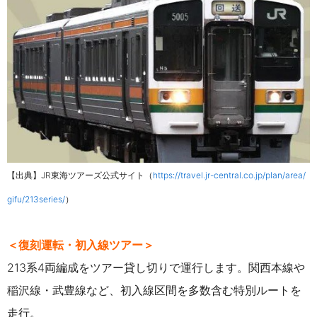
【出典】JR東海ツアーズ公式サイト（
https://travel.jr-central.co.jp/plan/area/
gifu/213series/
）
＜復刻運転・初入線ツアー＞
213系4両編成をツアー貸し切りで運行します。関西本線や
稲沢線・武豊線など、初入線区間を多数含む特別ルートを
走行。