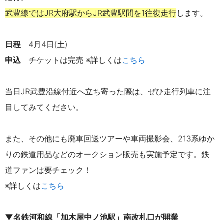
武豊線ではJR大府駅からJR武豊駅間を1往復走行
します。
日程
4月4日(土)
申込
チケットは完売
※詳しくは
こちら
当日
JR武豊沿線付近
へ立ち寄った際は、ぜひ走行列車に注
目してみてください。
また、その他にも廃車回送ツアーや車両撮影会、213系ゆか
りの鉄道用品などのオークション販売も実施予定です。鉄
道ファンは要チェック！
※詳しくは
こちら
▼名鉄河和線「加木屋中ノ池駅」南改札口が開業