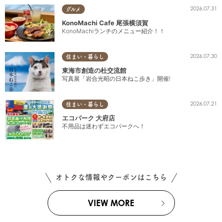
2026.07.31
グルメ
KonoMachi Cafe 尾張横須賀
KonoMachiランチのメニュー紹介！！
2026.07.30
住まい・暮らし
東海市創造の杜交流館
写真展「岩合光昭の日本ねこ歩き」開催!
2026.07.21
住まい・暮らし
エコパーク 大府店
不用品は迷わずエコパークへ！
オトクな情報やクーポンはこちら
VIEW MORE