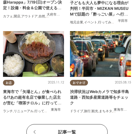
森Harappa」7/19(日)オープン決
子どもも大人も夢中になる理由が
定！設備・料金＆公園で使えるレ
判明！半田市・MIZKAN MUSEU
ンタルアイテムも登場
Mで話題の「酢っごい展」へ行っ
大府市
,
東浦町
カフェ
,
開店
,
アウトドア
,
自然
,
まちネタ
,
家族
,
友人
,
ペット
,
トレンド
,
KURUTOHP
てみた｜7/25(土)～8/30(日)／ち
半田市
地元企業
,
イベント
,
行ってみたレポ
,
ちたま
たまる広告
2025.11.12
2025.08.15
お店
おでかけ
東海市で「矢場とん」が食べられ
渋滞状況はWebカメラで知多半島
る!?あの超有名店で修業した店主
道路・西知多産業道路等をチェッ
が営む「喫茶チロル」に行ってみ
ク
た
東海市
東海市
,
大府
ランチ
,
リニューアル
,
行ってみたレポ
,
夫婦
,
おひとりさま
ドライブ
,
旅行
,
観光
,
まちネタ
,
渋滞
記事一覧