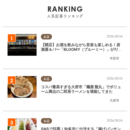
RANKING
人気記事ランキング
2026.08.04
お店
【開店】お酒を飲みながら音楽も楽しめる！居
酒屋＆バー「BLOOMY（ブルーミー）」が7/3
(金)半田市でオープン
半田市
2026.08.05
お店
コスパ最高すぎる大府市「麺屋 龍丸」でボリュ
ーム満点の二郎系ラーメンを堪能してきた
大府市
2026.08.04
お店
SNSで話題！知多市に出没する「揚げパンサン