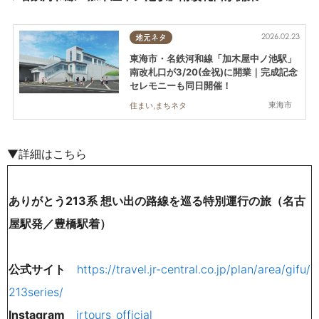
2026.02.23
地元ネタ
東海市・名鉄河和線「加木屋中ノ池駅」
南改札口が3/20(金祝)に開業｜完成記念
セレモニーも同日開催！
東海市
住まい,まちネタ
▼詳細はこちら
ありがとう213系 想い出の路線を巡る特別運行の旅（名古
屋駅発／豊橋駅着）
公式サイト
https://travel.jr-central.co.jp/plan/area/gifu/
213series/
Instagram
jrtours_official