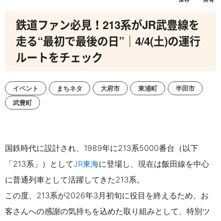
鉄道ファン必見！213系がJR武豊線を
走る“最初で最後の日”｜4/4(土)の運行
ルートをチェック
イベント
まちネタ
大府市
東浦町
半田市
武豊町
国鉄時代に設計され、1989年に213系5000番台（以下
「213系」）として
JR東海
に登場し、現在は飯田線を中心
に普通列車として活躍してきた213系。
この度、213系が2026年3月初旬に役目を終えるため、お
客さんへの感謝の気持ちを込めた取り組みとして、特別ツ