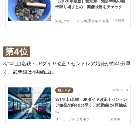
【2026年最新】愛知県・知多半島の潮
干狩り場まとめ｜開催状況をチェック
常滑市
観光,アウトドア,自然,季節ネタ,家族
第4位
3/14(土)名鉄・JRダイヤ改正！セントレア始発が約40分早
く、武豊線は4両編成に
2026.03.14
地元ネタ
3/14(土)名鉄・JRダイヤ改正！セントレ
ア始発が約40分早く、武豊線は4両編成
に
東海市,大府市,知多市,東浦町,阿久比町,半田市,常滑市,武豊町,美浜町,南知多町
リニューアル,まちネタ