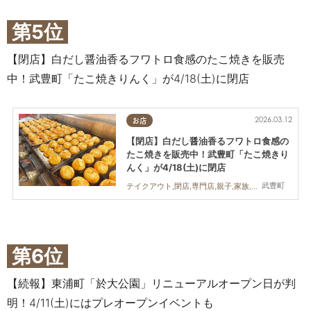
第5位
【閉店】白だし醤油香るフワトロ食感のたこ焼きを販売
中！武豊町「たこ焼きりんく」が4/18(土)に閉店
2026.03.12
お店
【閉店】白だし醤油香るフワトロ食感の
たこ焼きを販売中！武豊町「たこ焼きり
んく」が4/18(土)に閉店
武豊町
テイクアウト,閉店,専門店,親子,家族,おひとりさま
第6位
【続報】東浦町「於大公園」リニューアルオープン日が判
明！4/11(土)にはプレオープンイベントも