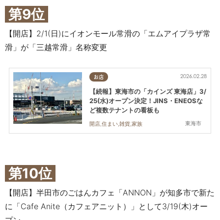
第9位
【開店】2/1(日)にイオンモール常滑の「エムアイプラザ常
滑」が「三越常滑」名称変更
2026.02.28
お店
【続報】東海市の「カインズ 東海店」3/
25(水)オープン決定！JINS・ENEOSな
ど複数テナントの看板も
東海市
開店,住まい,雑貨,家族
第10位
【開店】半田市のごはんカフェ「ANNON」が知多市で新た
に「Cafe Anite（カフェアニット）」として3/19(木)オー