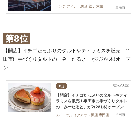
ランチ,ディナー,開店,親子,家族
東海市
第8位
【開店】イチゴたっぷりのタルトやティラミスを販売！半
田市に手づくりタルトの「みーたると」が2/26(木)オープ
ン
2026.03.05
お店
【開店】イチゴたっぷりのタルトやティ
ラミスを販売！半田市に手づくりタルト
の「みーたると」が2/26(木)オープン
半田市
スイーツ,テイクアウト,開店,専門店