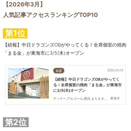
【2026年3
月】
人気記事アクセスランキングTOP10
第1位
【続報】中日ドラゴンズOBがやってくる！全席個室の焼肉
「まる金」が東海市に3/5(木)オープン
2026.03.04
お店
【続報】中日ドラゴンズOBがやってく
る！全席個室の焼肉「まる金」が東海市
に3/5(木)オープン
東海市
ディナー,アルコール,開店,まちネタ,親子,夫婦,家族,カップル,おひとりさま,友人,個室
第2位