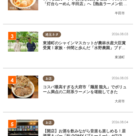
「灯台らーめん 半田店」へ【熱血ラーメン伝 8
月放送】
半田市
2026.08.03
地元ネタ
東浦町のシャインマスカットが農林水産大臣賞
受賞！家族・仲間と歩んだ「水野農園」ブドウ
づくりの軌跡
東浦町
2026.08.05
お店
コスパ最高すぎる大府市「麺屋 龍丸」でボリュ
ーム満点の二郎系ラーメンを堪能してきた
大府市
2026.08.04
お店
【開店】お酒を飲みながら音楽も楽しめる！居
酒屋＆バー「BLOOMY (ブルーミー)」が7/3