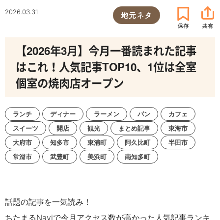
2026.03.31
地元ネタ
【2026年3月】今月一番読まれた記事
はこれ！人気記事TOP10、1位は全室
個室の焼肉店オープン
ランチ
ディナー
ラーメン
パン
カフェ
スイーツ
開店
観光
まとめ記事
東海市
大府市
知多市
東浦町
阿久比町
半田市
常滑市
武豊町
美浜町
南知多町
話題の記事を一気読み！
ちたまるNaviで今月アクセス数が高かった人気記事ランキ