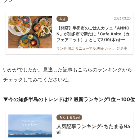
プン
2026.03.23
お店
【開店】半田市のごはんカフェ「ANNO
N」が知多市で新たに「Cafe Anite（カ
フェアニット）」として3/19(木)オープ
ン
知多市
ランチ,開店,リニューアル,夫婦,カップル,おひとりさま
いかがでしたか。見逃した記事もこちらのランキングから
チェックしてみてくださいね。
▼今の知多半島のトレンドは!? 最新ランキング1位～100位
ちたまるNavi
人気記事ランキング-ちたまるNa
vi