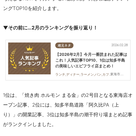
ングTOP10を紹介します。
▼その前に…2月のランキングを振り返り！
2026.02.28
地元ネタ
【2026年2月】今月一番読まれた記事は
これ！人気記事TOP10、1位は知多半島
の美味しいエビフライ店まとめ！
東海市,大府市,知多市,東浦町,阿久比町,半田市,常滑市,武豊町,美浜町,南知多町
ランチ,ディナー,ラーメン,パン,カフェ,スイーツ,開店,観光,まとめ記事
1位は、「焼き肉 ホルモン まる金」の2号目となる東海店オ
ープン記事、
2位には、
知多半島道路「阿久比PA（上
り）」の開業記事
、3位は
知多半島の潮干狩り場まとめ記事
がランクインしました。