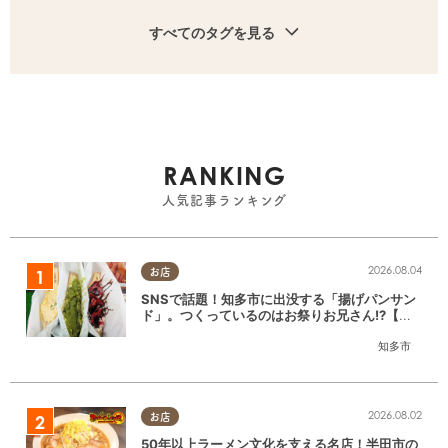
すべてのタグを見る
RANKING
人気記事ランキング
2026.08.04
お店
SNSで話題！知多市に出没する「揚げパンサン
ド」。つくっているのはお祭りお兄さん!?【ち
たまる調査隊#55】
知多市
2026.08.02
お店
50年以上ラーメン文化を支える名店！半田市の