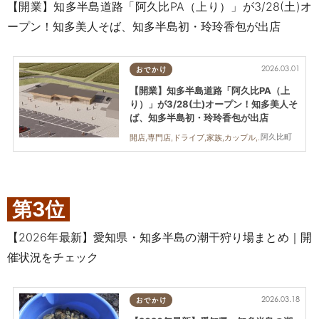
【開業】知多半島道路「阿久比PA（上り）」が3/28(土)オ
ープン！知多美人そば、知多半島初・玲玲香包が出店
2026.03.01
おでかけ
【開業】知多半島道路「阿久比PA（上
り）」が3/28(土)オープン！知多美人そ
ば、知多半島初・玲玲香包が出店
阿久比町
開店,専門店,ドライブ,家族,カップル,おひとりさま,友人
第3位
【2026年最新】愛知県・知多半島の潮干狩り場まとめ｜開
催状況をチェック
2026.03.18
おでかけ