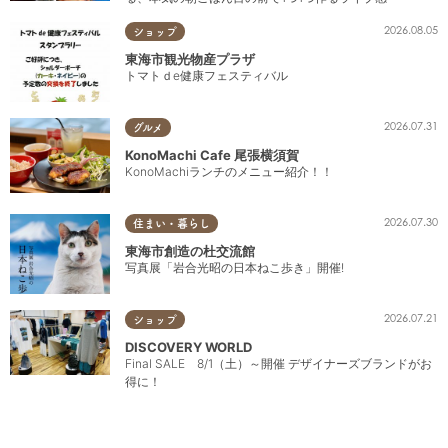
2026.08.05
ショップ
東海市観光物産プラザ
トマトｄe健康フェスティバル
2026.07.31
グルメ
KonoMachi Cafe 尾張横須賀
KonoMachiランチのメニュー紹介！！
2026.07.30
住まい・暮らし
東海市創造の杜交流館
写真展「岩合光昭の日本ねこ歩き」開催!
2026.07.21
ショップ
DISCOVERY WORLD
Final SALE 8/1（土）～開催 デザイナーズブランドがお
得に！