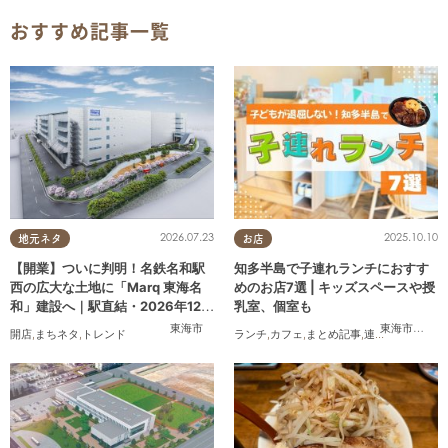
おすすめ記事一覧
2026.07.23
2025.10.10
地元ネタ
お店
【開業】ついに判明！名鉄名和駅
知多半島で子連れランチにおすす
西の広大な土地に「Marq 東海名
めのお店7選 | キッズスペースや授
和」建設へ｜駅直結・2026年12月
乳室、個室も
着工予定
東海市
東海市
,
大府
開店
,
まちネタ
,
トレンド
ランチ
,
カフェ
,
まとめ記事
,
連載
,
親子
,
個室