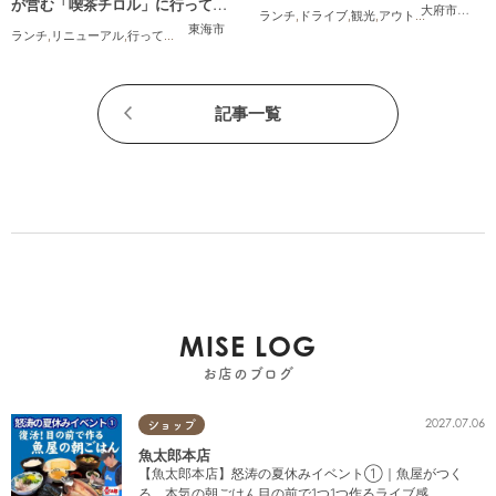
が営む「喫茶チロル」に行ってみ
大府市
,
東浦
ランチ
,
ドライブ
,
観光
,
アウトドア
,
親子
,
カッ
た
東海市
ランチ
,
リニューアル
,
行ってみたレポ
,
夫婦
,
おひとりさま
記事一覧
MISE LOG
お店のブログ
2027.07.06
ショップ
魚太郎本店
【魚太郎本店】怒涛の夏休みイベント①｜魚屋がつく
る、本気の朝ごはん目の前で1つ1つ作るライブ感