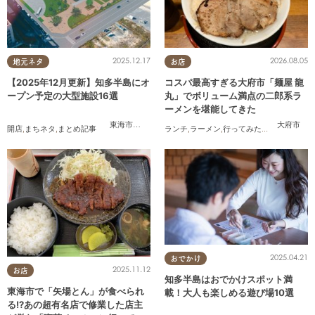
2025.12.17
2026.08.05
地元ネタ
お店
【2025年12月更新】知多半島にオ
コスパ最高すぎる大府市「麺屋 龍
ープン予定の大型施設16選
丸」でボリューム満点の二郎系ラ
ーメンを堪能してきた
東海市
,
大府市
,
知多市
,
東浦町
,
常滑市
,
武豊町
大府市
開店
,
まちネタ
,
まとめ記事
ランチ
,
ラーメン
,
行ってみたレポ
,
おひとり
2025.04.21
おでかけ
2025.11.12
お店
知多半島はおでかけスポット満
東海市で「矢場とん」が食べられ
載！大人も楽しめる遊び場10選
る!?あの超有名店で修業した店主