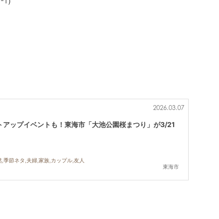
-1
）
2026.03.07
アップイベントも！東海市「大池公園桜まつり」が3/21
,季節ネタ,夫婦,家族,カップル,友人
東海市