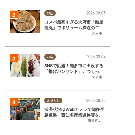
2026.08.05
お店
コスパ最高すぎる大府市「麺屋
龍丸」でボリューム満点の二郎
系ラーメンを堪能してきた
大府市
2026.08.04
お店
SNSで話題！知多市に出没する
「揚げパンサンド」。つくって
いるのはお祭りお兄さん!?【ち
知多市
たまる調査隊#55】
2025.08.15
おでかけ
渋滞状況はWebカメラで知多半
島道路・西知多産業道路等をチ
ェック
東海市
,
大府市
,
知多市
,
東浦町
,
常