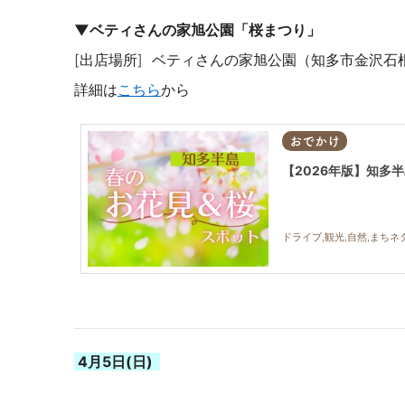
▼ベティさんの家旭公園
「桜まつり」
[出店場所] ベティさんの家旭公園（知多市金沢石
詳細は
こちら
から
おでかけ
【2026年版】知多
ドライブ,観光,自然,まちネ
4月5
日(日)