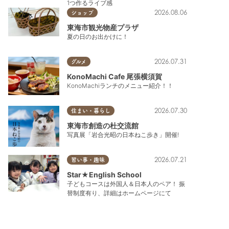
1つ作るライブ感
2026.08.06
ショップ
東海市観光物産プラザ
夏の日のお出かけに！
2026.07.31
グルメ
KonoMachi Cafe 尾張横須賀
KonoMachiランチのメニュー紹介！！
2026.07.30
住まい・暮らし
東海市創造の杜交流館
写真展「岩合光昭の日本ねこ歩き」開催!
2026.07.21
習い事・趣味
Star★English School
子どもコースは外国人＆日本人のペア！ 振
替制度有り、詳細はホームページにて