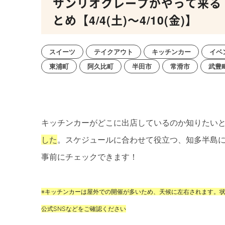
サンリオクレープがやって来る
とめ【4/4(土)～4/10(金)】
スイーツ
テイクアウト
キッチンカー
イベ
東浦町
阿久比町
半田市
常滑市
武豊
キッチンカーがどこに出店しているのか知りたい
した
。スケジュールに合わせて役立つ、知多半島
事前にチェックできます！
※キッチンカーは屋外での開催が多いため、天候に左右されます。
公式SNSなどをご確認ください