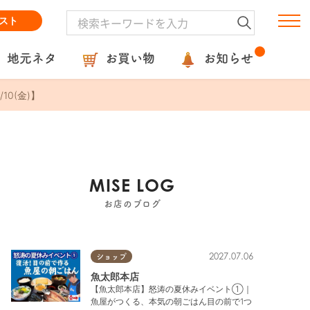
スト
地元ネタ
お買い物
お知らせ
0(金)】
MISE LOG
お店のブログ
2027.07.06
ショップ
魚太郎本店
【魚太郎本店】怒涛の夏休みイベント①｜
魚屋がつくる、本気の朝ごはん目の前で1つ