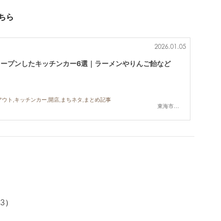
ちら
2026.01.05
オープンしたキッチンカー6選｜ラーメンやりんご飴など
アウト,キッチンカー,開店,まちネタ,まとめ記事
東海市,知多市,阿久比町,武豊町,美浜町,南知多町
93
）