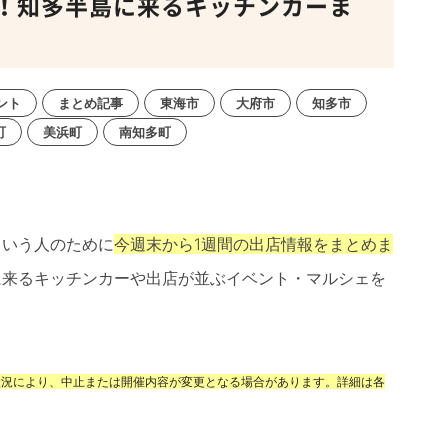
！知多半島に来るキッチンカーま
ント
まとめ記事
東海市
大府市
知多市
町
美浜町
南知多町
という人のために
今週末から1週間の出店情報をまとめま
に来るキッチンカーや出店が並ぶイベント・マルシェを
状況により、中止または開催内容が変更となる場合があります。詳細は各