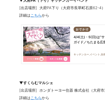
▼大府PA（下り）キッチンカーイベント
[出店場所]
大府PA下り（大府市長草町石原
62-4
詳細は
こちら
から
おでかけ
4/4(土)・5(日
ガイド／ちたまる広
キッチンカー,イベント,自然
▼すくらむマルシェ
[出店場所] ホンダトーヨー住器 株式会社（大府
詳細は
こちら
から