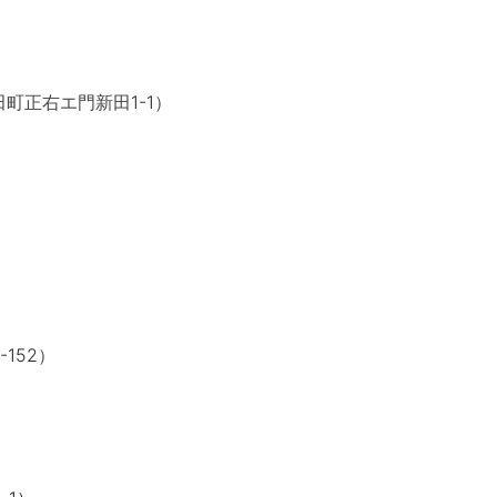
1-1
田町正右エ門新田
）
-152
）