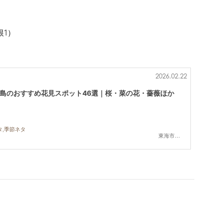
根
1
）
2026.02.22
半島のおすすめ花見スポット46選｜桜・菜の花・薔薇ほか
タ,季節ネタ
東海市,大府市,知多市,東浦町,阿久比町,半田市,常滑市,武豊町,美浜町,南知多町