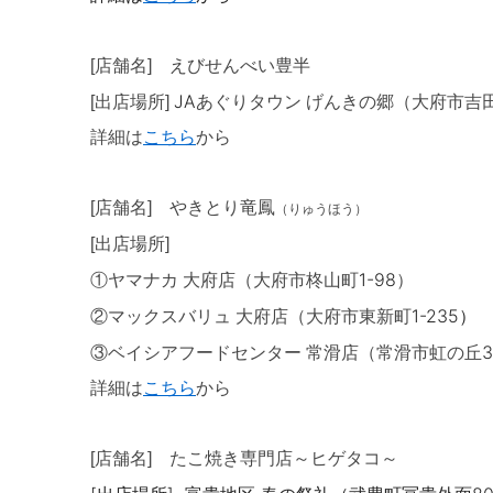
[店舗名] えびせんべい豊半
JA
[出店場所]
あぐりタウン げんきの郷（大府市吉
詳細は
こち
ら
から
[店舗名] やきとり竜鳳
（りゅうほう）
[出店場所]
1-98
①
ヤマナカ 大府店（大府市柊山町
）
1-235）
②マックスバリュ 大府店（大府市東新町
3
③
ベイシアフードセンター 常滑店（常滑市虹の丘
詳細は
こちら
から
[店舗名] たこ焼き専門店～ヒゲタコ～