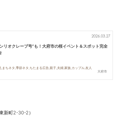
）
2026.03.27
)は“サンリオクレープ号”も！大府市の桜イベント＆スポット完全
告
,まちネタ,季節ネタ,ちたまる広告,親子,夫婦,家族,カップル,友人
大府市
市東新町
2-30-2
）