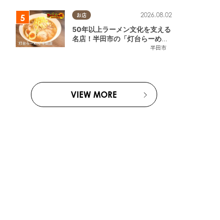
2026.08.02
お店
50年以上ラーメン文化を支える
名店！半田市の「灯台らーめん
半田店」へ【熱血ラーメン伝 8
半田市
月放送】
VIEW MORE