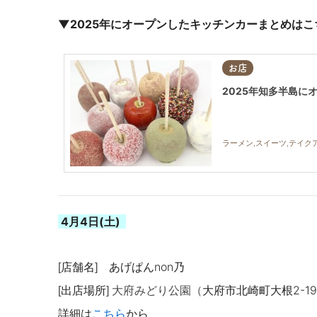
▼2025年にオープンしたキッチンカーまとめはこ
お店
2025年知多半島に
ラーメン,スイーツ,テイク
4月4
日(土)
店舗名
あげぱんnon乃
[
]
出店場所
大府市北崎町大根
2-1
[
] 大
府みどり公園（
詳細は
こちら
から