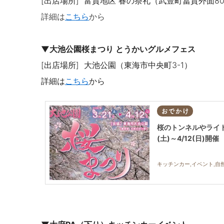
[出店場所]
富貴地区 春の祭礼（武豊町冨貴外面80
詳細は
こちら
から
▼大池公園桜まつり とうかいグルメフェス
[出店場所] 大池公園（東海市中央町
3
-1
）
詳細は
こちら
から
おでかけ
桜のトンネルやライト
(土)～4/12(日)開催
キッチンカー,イベント,自然