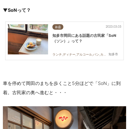
▼SoNって？
2023.03.03
お店
知多市岡田にある話題の古民家「SoN
（ソン）」って？
知多市
ランチ,ディナー,アルコール,パン,カフェ,スイーツ,まちネタ
車を停めて岡田のまちを歩くこと5分ほどで「SoN」に到
着。古民家の奥へ進むと・・・