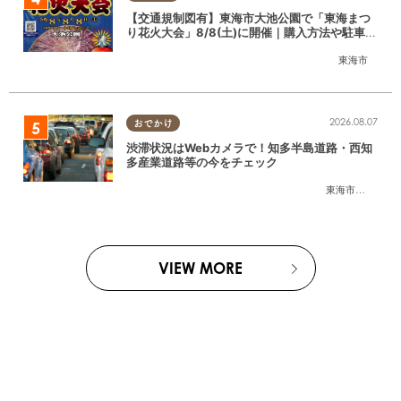
【交通規制図有】東海市大池公園で「東海まつ
り花火大会」8/8(土)に開催｜購入方法や駐車場
情報は？
東海市
2026.08.07
おでかけ
渋滞状況はWebカメラで！知多半島道路・西知
多産業道路等の今をチェック
東海市
,
大府市
,
知
VIEW MORE