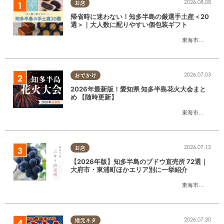
2026.08.08
お店
帰省時に迷わない！知多半島の厳選手土産＜20
選＞｜大人数に配りやすい個包装ギフト
東海市
,
大府市
,
知
2026.07.03
おでかけ
2026年最新版！愛知県 知多半島花火大会まと
め 【随時更新】
東海市
,
大府市
,
知
2026.07.12
お店
【2026年版】知多半島のブドウ直売所 72選｜
大府市・東浦町ほかエリア別に一挙紹介
東海市
,
大府市
,
東
2026.07.30
地元ネタ