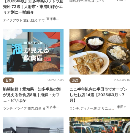
【2026年版】知多半島のブドウ直
開店
,
観光
,
自然
,
まちネタ
売所 72選｜大府市・東浦町ほかエ
リア別に一挙紹介
東海市
,
大府市
,
東浦町
,
半田市
,
美浜町
テイクアウト
,
旅行
,
観光
,
アウトドア
,
まちネタ
,
季節ネタ
2025.07.08
2025.08.10
お店
お店
眺望抜群！愛知県・知多半島の海
ここ半年以内に半田市でオープン
が見える飲食店8選｜海鮮・カフ
したお店 14選【2025年3月～7
ェ・ピザほか
月】
知多市
,
常滑市
,
美浜町
,
南知多町
半田市
ランチ
,
ドライブ
,
観光
,
自然
,
まちネタ
,
季節ネタ
,
ランチ
まとめ記事
,
ディナー
,
開店
,
リニューアル
,
まとめ