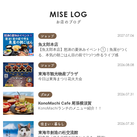
MISE LOG
お店のブログ
2027.07.06
ショップ
魚太郎本店
【魚太郎本店】怒涛の夏休みイベント①｜魚屋がつく
る、本気の朝ごはん目の前で1つ1つ作るライブ感
2026.08.08
ショップ
東海市観光物産プラザ
今日は東海まつり花火大会
2026.07.31
グルメ
KonoMachi Cafe 尾張横須賀
KonoMachiランチのメニュー紹介！！
2026.07.30
住まい・暮らし
東海市創造の杜交流館