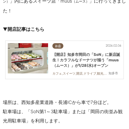
」内にあるスイーツ店「muus
」に行ってきまし
ン）
（ムース）
た！
▼
開店記事はこちら
2026.02.06
お店
【開店】知多市岡田の「SoN」に新店誕
生！カラフルなドーナツが揃う「muus
（ムース）」が1/28(水)オープン
知多市
カフェ,スイーツ,開店,ドライブ,観光,トレンド
場所は、西知多産業道路・長浦ICから車で7分ほど。
駐車場は、「SoN第1～3駐車場」または「岡田の街並み観
光用駐車場」を利用します。