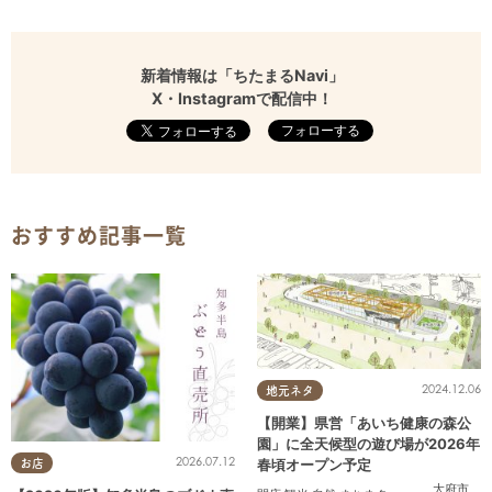
新着情報は「ちたまるNavi」
X・Instagramで配信中！
フォローする
おすすめ記事一覧
2024.12.06
地元ネタ
【開業】県営「あいち健康の森公
園」に全天候型の遊び場が2026年
2026.07.12
春頃オープン予定
お店
大府市