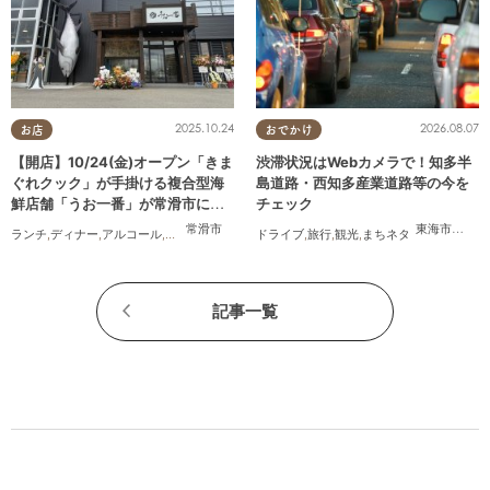
2025.10.24
2026.08.07
お店
おでかけ
【開店】10/24(金)オープン「きま
渋滞状況はWebカメラで！知多半
ぐれクック」が手掛ける複合型海
島道路・西知多産業道路等の今を
鮮店舗「うお一番」が常滑市に誕
チェック
生！
常滑市
東海市
,
大府
ランチ
,
ディナー
,
アルコール
,
開店
,
まちネタ
ドライブ
,
旅行
,
観光
,
まちネタ
記事一覧