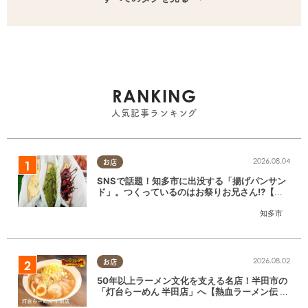
RANKING
人気記事ランキング
2026.08.04
お店
SNSで話題！知多市に出没する「揚げパンサン
ド」。つくっているのはお祭りお兄さん!?【ち
たまる調査隊#55】
知多市
2026.08.02
お店
50年以上ラーメン文化を支える名店！半田市の
「灯台らーめん 半田店」へ【熱血ラーメン伝 8
月放送】