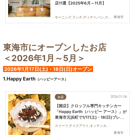
店11選【2025年6月～11月】
東海市
モーニング,ランチ,ディナー,パン,スイーツ,テイクアウト,開店,リニューアル,ビューティー,住まい,まとめ記事
東海市にオープンしたお店
＜2026年1月～5月＞
2026年1
月17日(土)・18日(日)オープン
1.
Happy Earth
（ハッピーアース）
2026.01.06
お店
【開店】クロッフル専門キッチンカー
「Happy Earth（ハッピー アース）」が
東海市元浜町で1/17(土)・18(日)プレオ
ープン
スイーツ,テイクアウト,キッチンカー,開店,まちネタ
東海市