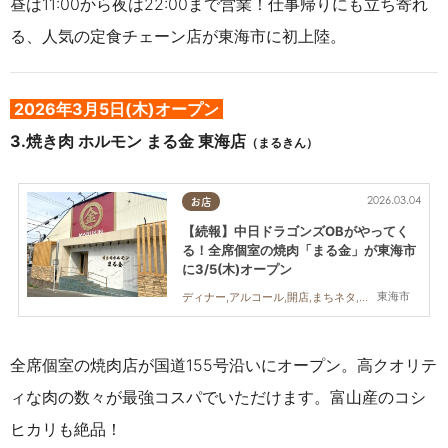
昼は11:00から夜は22:00まで営業！仕事帰りにも立ち寄れ
る、人気の定食チェーン店が東海市に初上陸。
2026年3
月5日(木)オープン
3.
焼き肉 ホルモン まる金 東海店
（まるきん）
2026.03.04
お店
【続報】中日ドラゴンズOBがやってく
る！全席個室の焼肉「まる金」が東海市
に3/5(木)オープン
東海市
ディナー,アルコール,開店,まちネタ,親子,夫婦,家族,カップル,おひとりさま,友人,個室
全席個室の焼肉店が国道155号沿いにオープン。高クオリテ
ィな肉の数々が最強コスパでいただけます。富山産のコシ
ヒカリも絶品！