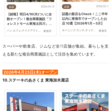
2026.05.12
2026.04.15
お店
お店
話題の新店をCheck！ここ半年
【続報】明日4/16(木)ついに全
以内に東海市でオープンしたお
館オープン！複合商業施設「フ
店 10選【2026年1月～5月】
ォレストモール東海太田川」現
在の様子
モーニング,ランチ,ディナー,パン,カフェ,スイーツ,テイクアウト,キッチンカー,開店,まとめ記事,家族,おひとりさま,トレンド
パン,カフェ,テイクアウト,開店,ダイエット,健康,住まい,専門店,まちネタ
東海市
東海市
スーパーや飲食店、ジムなど全11店舗が集結。暮らしを支
える新たな複合商業施設として注目を集めています。
2026年4月23日(木)オープン
10.ステーキのあさくま 東海加木屋店