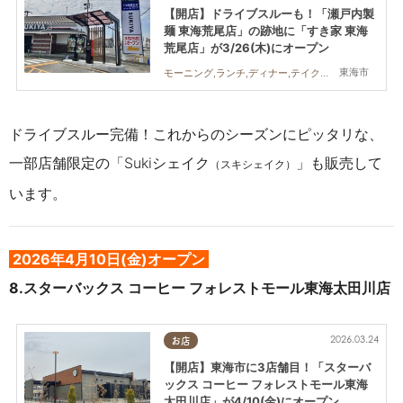
【開店】ドライブスルーも！「瀬戸内製
麺 東海荒尾店」の跡地に「すき家 東海
荒尾店」が3/26(木)にオープン
東海市
モーニング,ランチ,ディナー,テイクアウト,開店
ドライブスルー完備！これからのシーズンにピッタリな、
一部店舗限定の「Sukiシェイク
」も販売して
（スキシェイク）
います。
2026年4月10日(金)オープン
8.
スターバックス コーヒー フォレストモール東海太田川店
2026.03.24
お店
【開店】東海市に3店舗目！「スターバ
ックス コーヒー フォレストモール東海
太田川店」が4/10(金)にオープン