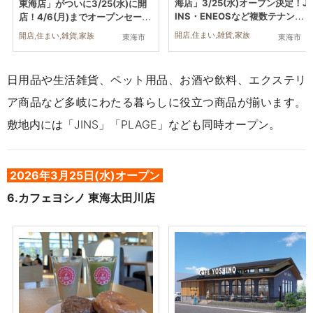
海店」3/25(水)オープン決定！J
東海店」がついに3/25(水)に開
INS・ENEOSなど複数テナント
店！4/6(月)までオープンセール
の看板も
も開催中
開店,住まい,雑貨,家族
開店,住まい,雑貨,家族
東海市
東海市
日用品や生活雑貨、ペット用品、お酒や飲料、エクステリ
ア商品など多岐にわたる暮らしに役立つ商品が揃います。
敷地内には「JINS」「PLAGE」なども同時オープン。
2026年3
月25日(水)オープン
6.
カフェヨシノ 東海太田川店