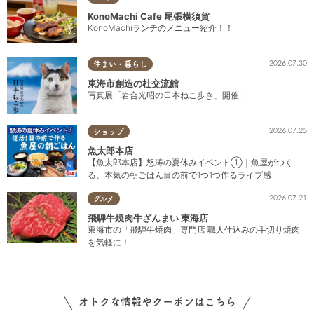
KonoMachi Cafe 尾張横須賀
KonoMachiランチのメニュー紹介！！
2026.07.30
住まい・暮らし
東海市創造の杜交流館
写真展「岩合光昭の日本ねこ歩き」開催!
2026.07.25
ショップ
魚太郎本店
【魚太郎本店】怒涛の夏休みイベント①｜魚屋がつく
る、本気の朝ごはん目の前で1つ1つ作るライブ感
2026.07.21
グルメ
飛騨牛焼肉牛ざんまい 東海店
東海市の「飛騨牛焼肉」専門店 職人仕込みの手切り焼肉
を気軽に！
オトクな情報やクーポンはこちら