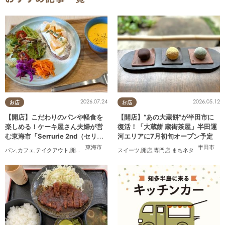
2026.07.24
2026.05.12
お店
お店
【開店】こだわりのパンや軽食を
【開店】“あの大蔵餅”が半田市に
楽しめる！ケーキ屋さん夫婦が営
復活！「大蔵餅 蔵街茶屋」半田運
む東海市「Serrurie 2nd（セリュ
河エリアに7月初旬オープン予定
リエ セカンド）」6/29(月)テスト
東海市
半田市
パン
,
カフェ
,
テイクアウト
,
開店
,
専門店
,
まちネタ
スイーツ
,
親子
,
夫婦
,
開店
,
家族
,
専門店
,
カップル
,
まちネタ
,
おひとりさま
,
オープン