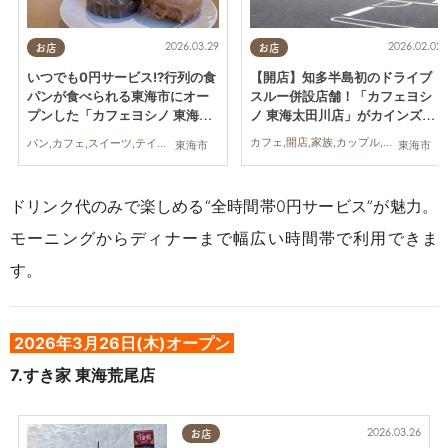
2026.02.02
2026.03.29
お店
お店
【開店】知多半島初のドライブ
いつでも0円サービス!?行列の食
スルー併設店舗！「カフェヨシ
パンが食べられる東海市にオー
ノ 東海太田川店」がカインズ敷
プンした「カフェヨシノ 東海太
地内に3/25(水)オープン
田川店」に行ってみた
カフェ,開店,家族,カップル,おひとりさま,友人
パン,カフェ,スイーツ,テイクアウト,家族,カップル,おひとりさま,友人
東海市
東海市
ドリンク代のみで楽しめる“全時間帯0円サービス”が魅力。
モーニングからディナーまで幅広い時間帯で利用できま
す。
2026年3月26日(木)オープン
7.
すき家 東海荒尾店
2026.03.26
お店