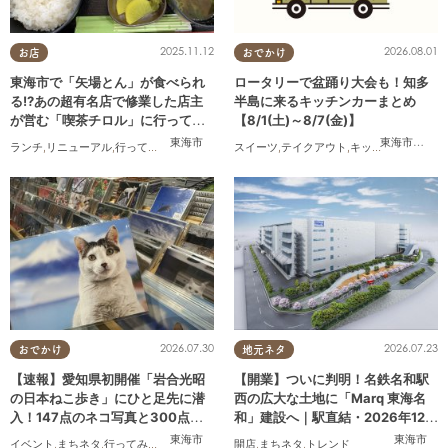
2025.11.12
2026.08.01
お店
おでかけ
東海市で「矢場とん」が食べられ
ロータリーで盆踊り大会も！知多
る!?あの超有名店で修業した店主
半島に来るキッチンカーまとめ
が営む「喫茶チロル」に行ってみ
【8/1(土)～8/7(金)】
た
東海市
東海市
,
大府
ランチ
,
リニューアル
,
行ってみたレポ
,
夫婦
,
おひとりさま
スイーツ
,
テイクアウト
,
キッチンカー
,
イベ
2026.07.30
2026.07.23
おでかけ
地元ネタ
【速報】愛知県初開催「岩合光昭
【開業】ついに判明！名鉄名和駅
の日本ねこ歩き」にひと足先に潜
西の広大な土地に「Marq 東海名
入！147点のネコ写真と300点以
和」建設へ｜駅直結・2026年12月
上のグッズに癒されてきた／ちた
着工予定
東海市
東海市
イベント
,
まちネタ
,
行ってみたレポ
,
ちたまる広告
開店
,
ペット
,
まちネタ
,
トレンド
,
トレンド