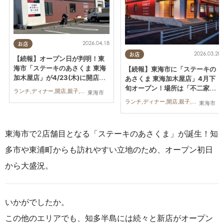
2026.04.18
お店
2026.03.20
お店
【続報】オープン日が判明！東
海市「ステーキのあさくま 東海
【続報】東海市に「ステーキの
加木屋店」が4/23(木)に開店｜
あさくま 東海加木屋店」4月下
オープン記念食べ放題イベント
旬オープン！場所は「不二家レ
ランチ,ディナー,開店,親子,家族
東海市
も
ストラン 東海店」跡地
ランチ,ディナー,開店,親子,家族
東海市
東海市で2店舗目となる「ステーキのあさくま」が誕生！知
多市や東浦町からも訪れやすい立地のため、オープン初日
から大盛況。
いかがでしたか。
この他のエリアでも、知多半島には続々と新店がオープン