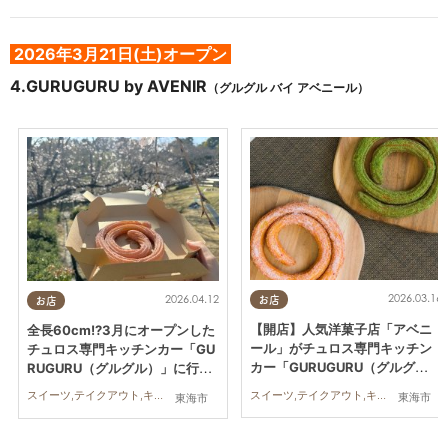
2026年3月21日(土)オープン
4.
GURUGURU by AVENIR
（グルグル バイ アベニール）
2026.03.16
2026.04.12
お店
お店
【開店】人気洋菓子店「アベニ
全長60cm!?3月にオープンした
ール」がチュロス専門キッチン
チュロス専門キッチンカー「GU
カー「GURUGURU（グルグ
RUGURU（グルグル）」に行っ
ル）」を東海市で3/21(土)オー
てみた
スイーツ,テイクアウト,キッチンカー,開店,まちネタ
スイーツ,テイクアウト,キッチンカー,開店,まちネタ
東海市
東海市
プン