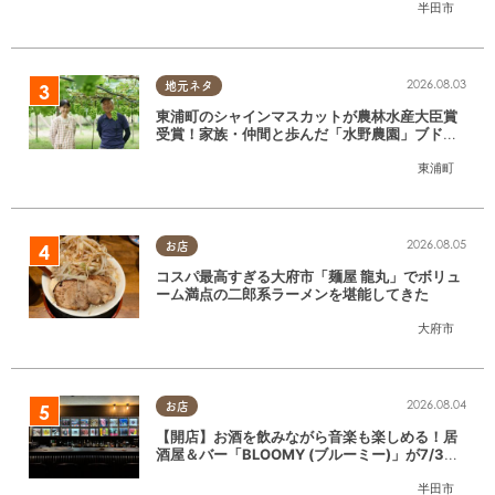
半田市
2026.08.03
地元ネタ
東浦町のシャインマスカットが農林水産大臣賞
受賞！家族・仲間と歩んだ「水野農園」ブドウ
づくりの軌跡
東浦町
2026.08.05
お店
コスパ最高すぎる大府市「麺屋 龍丸」でボリュ
ーム満点の二郎系ラーメンを堪能してきた
大府市
2026.08.04
お店
【開店】お酒を飲みながら音楽も楽しめる！居
酒屋＆バー「BLOOMY (ブルーミー)」が7/3
(金)半田市でオープン
半田市