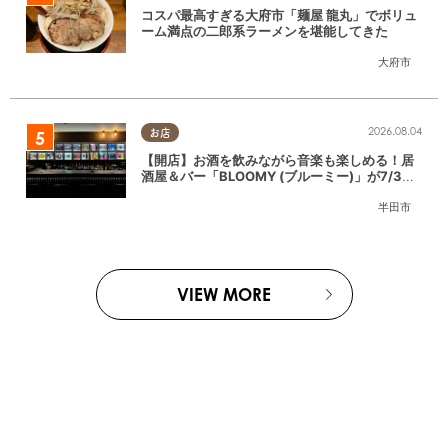
コスパ最高すぎる大府市「麺屋 龍丸」でボリュ
ーム満点の二郎系ラーメンを堪能してきた
大府市
2026.08.04
お店
【開店】お酒を飲みながら音楽も楽しめる！居
酒屋＆バー「BLOOMY (ブルーミー)」が7/3
(金)半田市でオープン
半田市
VIEW MORE