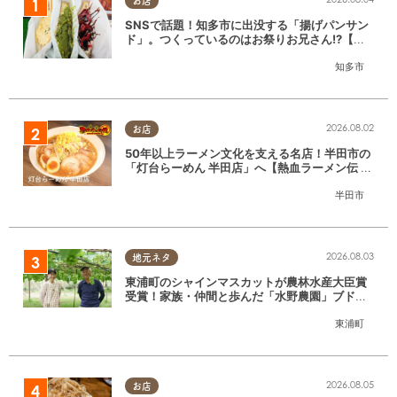
お店
SNSで話題！知多市に出没する「揚げパンサン
ド」。つくっているのはお祭りお兄さん!?【ち
たまる調査隊#55】
知多市
2026.08.02
お店
50年以上ラーメン文化を支える名店！半田市の
「灯台らーめん 半田店」へ【熱血ラーメン伝 8
月放送】
半田市
2026.08.03
地元ネタ
東浦町のシャインマスカットが農林水産大臣賞
受賞！家族・仲間と歩んだ「水野農園」ブドウ
づくりの軌跡
東浦町
2026.08.05
お店