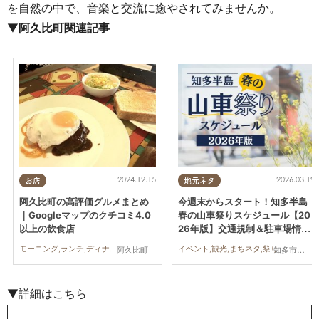
を自然の中で、音楽と交流に癒やされてみませんか。
▼
阿久比町関連記事
2024.12.15
2026.03.19
お店
地元ネタ
阿久比町の高評価グルメまとめ
今週末からスタート！知多半島
｜Googleマップのクチコミ4.0
春の山車祭りスケジュール【20
以上の飲食店
26年版】交通規制＆駐車場情報
あり
モーニング,ランチ,ディナー,カフェ,スイーツ
イベント,観光,まちネタ,祭り
阿久比町
知多市,阿久比町,半田市,常滑市,武豊町,美浜町,南知多町
▼詳細はこちら