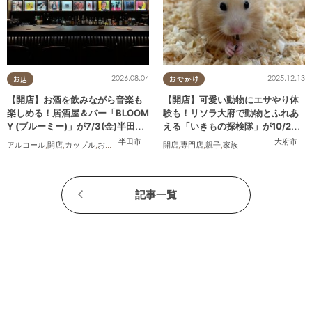
2026.08.04
2025.12.13
お店
おでかけ
【開店】お酒を飲みながら音楽も
【開店】可愛い動物にエサやり体
楽しめる！居酒屋＆バー「BLOOM
験も！リソラ大府で動物とふれあ
Y (ブルーミー)」が7/3(金)半田市
える「いきもの探検隊」が10/24
でオープン
(金)オープン
半田市
大府市
アルコール
,
開店
,
カップル
,
おひとりさま
,
友人
開店
,
専門店
,
親子
,
家族
記事一覧