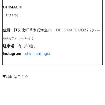
OHIMACHI
（おひまち）
住所
阿久比町草木戎海道79（FIELD CAFE COZY
（フィー
）
ルドカフェ コージー）
駐車場
有（60
台）
Instagram
ohimachi_agui
▼場所はこちら