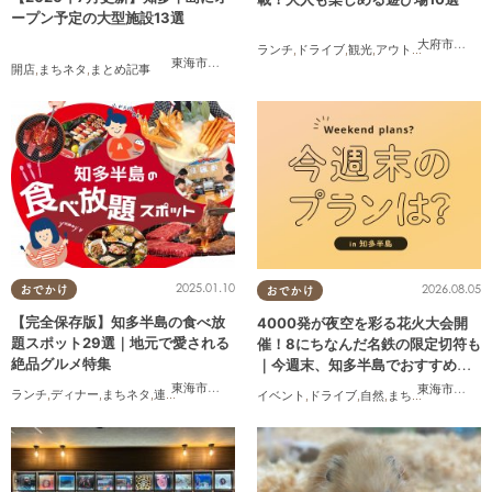
ープン予定の大型施設13選
大府市
,
東浦
ランチ
,
ドライブ
,
観光
,
アウトドア
,
親子
,
カッ
東海市
,
大府市
,
知多市
,
美浜町
,
南知多町
開店
,
まちネタ
,
まとめ記事
2025.01.10
2026.08.05
おでかけ
おでかけ
【完全保存版】知多半島の食べ放
4000発が夜空を彩る花火大会開
題スポット29選｜地元で愛される
催！8にちなんだ名鉄の限定切符も
絶品グルメ特集
｜今週末、知多半島でおすすめの
プラン【8/8(土)・9(日)】
東海市
,
大府市
,
知多市
,
東浦町
,
阿久比町
,
半田市
,
常滑市
,
武豊
東海市
,
大府
ランチ
,
ディナー
,
まちネタ
,
連載
,
コスパ抜群
イベント
,
ドライブ
,
自然
,
まちネタ
,
季節ネタ
,