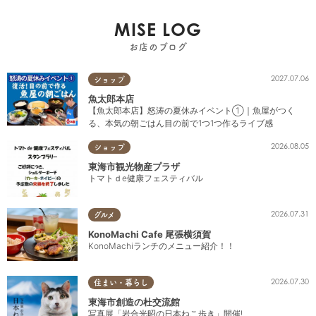
MISE LOG
お店のブログ
2027.07.06
ショップ
魚太郎本店
【魚太郎本店】怒涛の夏休みイベント①｜魚屋がつく
る、本気の朝ごはん目の前で1つ1つ作るライブ感
2026.08.05
ショップ
東海市観光物産プラザ
トマトｄe健康フェスティバル
2026.07.31
グルメ
KonoMachi Cafe 尾張横須賀
KonoMachiランチのメニュー紹介！！
2026.07.30
住まい・暮らし
東海市創造の杜交流館
写真展「岩合光昭の日本ねこ歩き」開催!