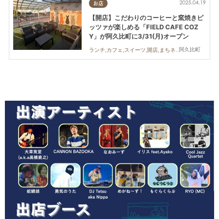
2025.04.19
お店
【開店】こだわりのコーヒーと窯焼きピ
ッツァが楽しめる「FIELD CAFE COZ
Y」が阿久比町に3/31(月)オープン
阿久比町
ランチ,カフェ,スイーツ,開店,まちネタ,ペット