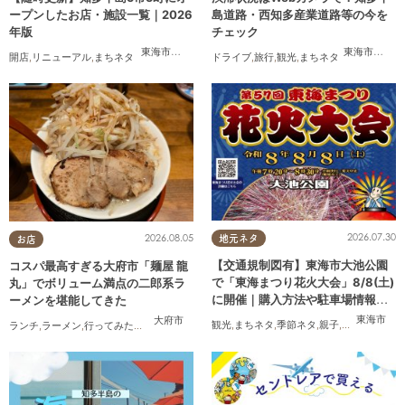
ープンしたお店・施設一覧｜2026
島道路・西知多産業道路等の今を
年版
チェック
東海市
,
大府市
,
知多市
,
東浦町
,
阿久比町
,
半田市
,
常滑市
東海市
,
,
大府
武豊
開店
,
リニューアル
,
まちネタ
ドライブ
,
旅行
,
観光
,
まちネタ
2026.07.30
2026.08.05
地元ネタ
お店
【交通規制図有】東海市大池公園
コスパ最高すぎる大府市「麺屋 龍
で「東海まつり花火大会」8/8(土)
丸」でボリューム満点の二郎系ラ
に開催｜購入方法や駐車場情報
ーメンを堪能してきた
は？
東海市
大府市
観光
,
まちネタ
,
季節ネタ
,
親子
,
夫婦
,
家族
,
カ
ランチ
,
ラーメン
,
行ってみたレポ
,
おひとりさま
,
コスパ抜群