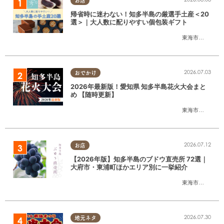
お店
帰省時に迷わない！知多半島の厳選手土産＜20
選＞｜大人数に配りやすい個包装ギフト
東海市
,
大府市
,
知
2026.07.03
おでかけ
2026年最新版！愛知県 知多半島花火大会まと
め 【随時更新】
東海市
,
大府市
,
知
2026.07.12
お店
【2026年版】知多半島のブドウ直売所 72選｜
大府市・東浦町ほかエリア別に一挙紹介
東海市
,
大府市
,
東
2026.07.30
地元ネタ