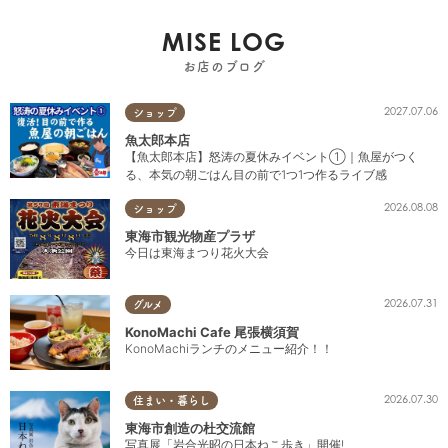
MISE LOG
お店のブログ
2027.07.06
ショップ
魚太郎本店
【魚太郎本店】怒涛の夏休みイベント①｜魚屋がつく
る、本気の朝ごはん目の前で1つ1つ作るライブ感
2026.08.08
ショップ
東海市観光物産プラザ
今日は東海まつり花火大会
2026.07.31
グルメ
KonoMachi Cafe 尾張横須賀
KonoMachiランチのメニュー紹介！！
2026.07.30
住まい・暮らし
東海市創造の杜交流館
写真展「岩合光昭の日本ねこ歩き」開催!