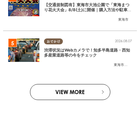
【交通規制図有】東海市大池公園で「東海まつ
り花火大会」8/8(土)に開催｜購入方法や駐車場
情報は？
東海市
2026.08.07
おでかけ
渋滞状況はWebカメラで！知多半島道路・西知
多産業道路等の今をチェック
東海市
,
大府市
,
知
VIEW MORE