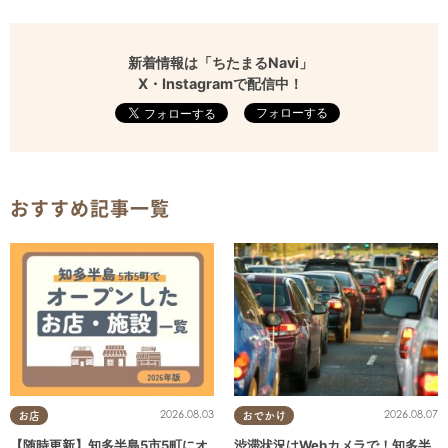
新着情報は「ちたまるNavi」
X・Instagramで配信中！
フォローする
おすすめ記事一覧
2026.08.03
2026.08.07
お店
おでかけ
【随時更新】知多半島5市5町にオ
渋滞状況はWebカメラで！知多半