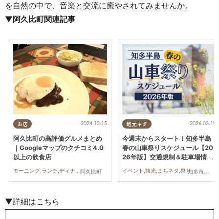
を自然の中で、音楽と交流に癒やされてみませんか。
▼
阿久比町関連記事
2024.12.15
2026.03.19
お店
地元ネタ
阿久比町の高評価グルメまとめ
今週末からスタート！知多半島
｜Googleマップのクチコミ4.0
春の山車祭りスケジュール【20
以上の飲食店
26年版】交通規制＆駐車場情報
あり
モーニング,ランチ,ディナー,カフェ,スイーツ
イベント,観光,まちネタ,祭り
阿久比町
知多市,阿久比町,半田市,常滑市,武豊町,美浜町,南知多町
▼詳細はこちら