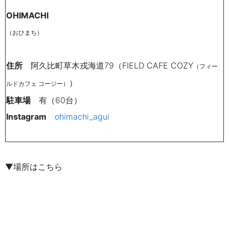
OHIMACHI
（おひまち）
住所
阿久比町草木戎海道79（FIELD CAFE COZY
（フィー
）
ルドカフェ コージー）
駐車場
有（60
台）
Instagram
ohimachi_agui
▼場所はこちら