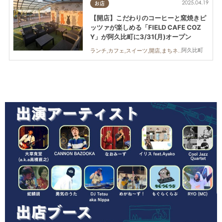
2025.04.19
お店
【開店】こだわりのコーヒーと窯焼きピ
ッツァが楽しめる「FIELD CAFE COZ
Y」が阿久比町に3/31(月)オープン
阿久比町
ランチ,カフェ,スイーツ,開店,まちネタ,ペット