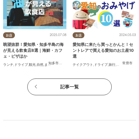
2025.07.08
2024.05.03
お店
お店
眺望抜群！愛知県・知多半島の海
愛知県に来たら買っとかんと！セ
が見える飲食店8選｜海鮮・カフ
ントレアで買える愛知のお土産10
ェ・ピザほか
選
知多市
,
常滑市
,
美浜町
,
南知多町
常滑市
ランチ
,
ドライブ
,
観光
,
自然
,
まちネタ
,
季節ネタ
,
テイクアウト
まとめ記事
,
ドライブ
,
旅行
,
観光
,
家族
,
友人
記事一覧